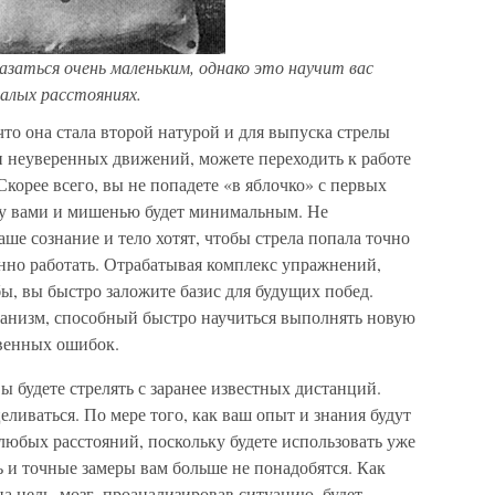
аться очень маленьким, однако это научит вас
малых расстояниях.
что она стала второй натурой и для выпуска стрелы
и неуверенных движений, можете переходить к работе
корее всего, вы не попадете «в яблочко» с первых
ду вами и мишенью будет минимальным. Не
аше сознание и тело хотят, чтобы стрела попала точно
енно работать. Отрабатывая комплекс упражнений,
ы, вы быстро заложите базис для будущих побед.
ханизм, способный быстро научиться выполнять новую
твенных ошибок.
будете стрелять с заранее известных дистанций.
ливаться. По мере того, как ваш опыт и знания будут
любых расстояний, поскольку будете использовать уже
и точные замеры вам больше не понадобятся. Как
на цель, мозг, проанализировав ситуацию, будет