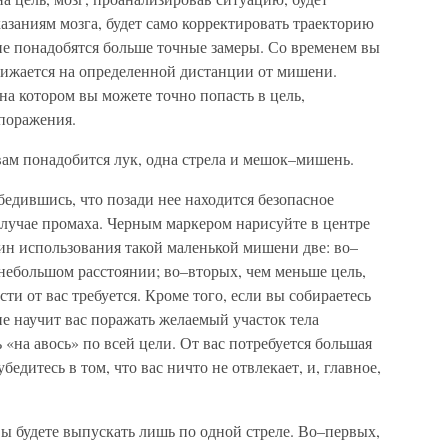
казаниям мозга, будет само корректировать траекторию
 не понадобятся больше точные замеры. Со временем вы
снижается на определенной дистанции от мишени.
а котором вы можете точно попасть в цель,
поражения.
вам понадобится лук, одна стрела и мешок–мишень.
бедившись, что позади нее находится безопасное
случае промаха. Черным маркером нарисуйте в центре
н использования такой маленькой мишени две: во–
а небольшом расстоянии; во–вторых, чем меньше цель,
и от вас требуется. Кроме того, если вы собираетесь
ие научит вас поражать желаемый участок тела
 «на авось» по всей цели. От вас потребуется большая
едитесь в том, что вас ничто не отвлекает, и, главное,
ы будете выпускать лишь по одной стреле. Во–первых,