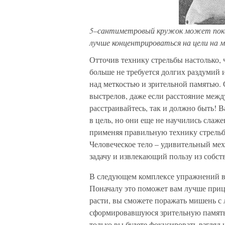
5–сантиметровый кружок может показ
лучше концентрироваться на цели на 
Отточив технику стрельбы настолько, 
больше не требуется долгих раздумий 
над меткостью и зрительной памятью. С
выстрелов, даже если расстояние меж
расстраивайтесь, так и должно быть! В
в цель, но они еще не научились слаж
применяя правильную технику стрельб
Человеческое тело – удивительный ме
задачу и извлекающий пользу из собс
В следующем комплексе упражнений вы 
Поначалу это поможет вам лучше прице
расти, вы сможете поражать мишень с 
сформировавшуюся зрительную память 
только вы будете фокусировать взгляд 