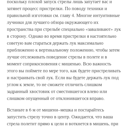
поскольку плохой запуск стрелы лишь запутает вас и
затянет процесс пристрелки. По поводу техники и
правильной изготовки см. главу 4. Многие интуитивные
лучники для лучшего обзора окружающего их
пространства при стрельбе специально «заваливают» лук
в сторону. Однако во время пристрелки я настоятельно
советую вам стараться держать лук максимально
приближенно к вертикальному положению, чтобы затем
лучше отслеживать поведение стрелы в полете и в
момент соприкосновения с мишенью. Всю важность
этого вы поймете по мере того, как будете пристреливать
и настраивать свой лук. Если вы будете держать лук под
углом к земле, то не сможете отличить слишком
задранный хвостовик от сместившегося влево или
слишком опущенный от отклонившегося вправо.
Встаньте в 6 м от мишени–мешка и постарайтесь
запустить стрелу точно в центр. Ожидается, что ваша
стрела полетит прямо к цели и воткнется в мишень, при