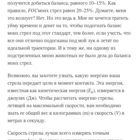
получится добиться баланса, равного 10–15%. Как
правило,
FOC
моих стрел равен 20–25%. Думаете, меня
это волнует? Нет. Но это ведь я. Мне не хочется тратить
уйму времени и денег на то, чтобы подогнать баланс
моих стрел под этот стандарт, тем более, если учесть, что
все они отлично подогнаны под мой лук и летят по
идеальной траектории. И к тому же, ни одному из
подстреленных мною животных не было дела до баланса
моих стрел.
Возможно, вы захотите узнать, какую энергию ваша
стрела передает цели в момент контакта. Эта энергия,
известная как кинетическая энергия (
Е
), измеряется в
к
джоулях (Дж). Чтобы рассчитать энергию стрелы,
летящей на максимальной скорости, вам необходимо
знать ее общий вес в килограммах (m) и скорость (
V
) в
метрах в секунду.
Скорость стрелы лучше всего измерять точным