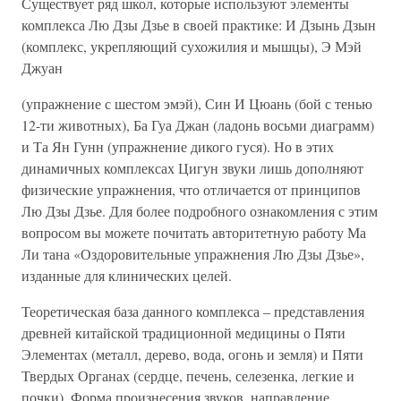
Существует ряд школ, которые используют элементы
комплекса Лю Дзы Дзье в своей практике: И Дзынь Дзын
(комплекс, укрепляющий сухожилия и мышцы), Э Мэй
Джуан
(упражнение с шестом эмэй), Син И Цюань (бой с тенью
12-ти животных), Ба Гуа Джан (ладонь восьми диаграмм)
и Та Ян Гунн (упражнение дикого гуся). Но в этих
динамичных комплексах Цигун звуки лишь дополняют
физические упражнения, что отличается от принципов
Лю Дзы Дзье. Для более подробного ознакомления с этим
вопросом вы можете почитать авторитетную работу Ма
Ли тана «Оздоровительные упражнения Лю Дзы Дзье»,
изданные для клинических целей.
Теоретическая база данного комплекса – представления
древней китайской традиционной медицины о Пяти
Элементах (металл, дерево, вода, огонь и земля) и Пяти
Твердых Органах (сердце, печень, селезенка, легкие и
почки). Форма произнесения звуков, направление