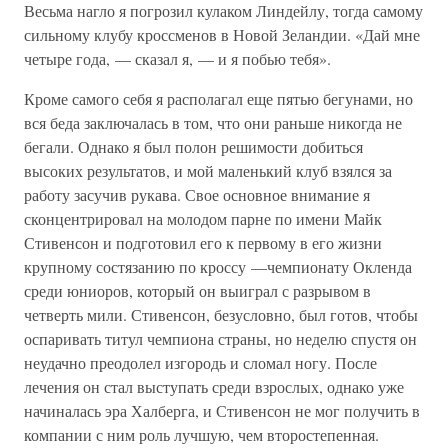
Весьма нагло я погрозил кулаком Линдейлу, тогда самому
сильному клубу кроссменов в Новой Зеландии. «Дай мне
четыре года, — сказал я, — и я побью тебя».
Кроме самого себя я располагал еще пятью бегунами, но
вся беда заключалась в том, что они раньше никогда не
бегали. Однако я был полон решимости добиться
высоких результатов, и мой маленький клуб взялся за
работу засучив рукава. Свое основное внимание я
сконцентрировал на молодом парне по имени Майк
Стивенсон и подготовил его к первому в его жизни
крупному состязанию по кроссу —чемпионату Окленда
среди юниоров, который он выиграл с разрывом в
четверть мили. Стивенсон, безусловно, был готов, чтобы
оспаривать титул чемпиона страны, но неделю спустя он
неудачно преодолел изгородь и сломал ногу. После
лечения он стал выступать среди взрослых, однако уже
начиналась эра Халберга, и Стивенсон не мог получить в
компании с ним роль лучшую, чем второстепенная.