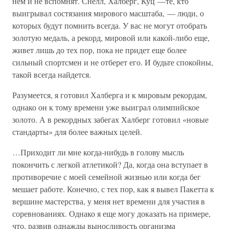
нем и не вспомнят. Снелл, Халберг, Куц —те, кто
выигрывал состязания мирового масштаба, — люди, о
которых будут помнить всегда. У вас не могут отобрать
золотую медаль, а рекорд, мировой или какой-либо еще,
живет лишь до тех пор, пока не придет еще более
сильный спортсмен и не отберет его. И будьте спокойны,
такой всегда найдется.
Разумеется, я готовил Халберга и к мировым рекордам,
однако он к тому времени уже выиграл олимпийское
золото. А в рекордных забегах Халберг готовил «новые
стандарты» для более важных целей.
…Приходит ли мне когда-нибудь в голову мысль
покончить с легкой атлетикой? Да, когда она вступает в
противоречие с моей семейной жизнью или когда бег
мешает работе. Конечно, с тех пор, как я вывел Пакетта к
вершине мастерства, у меня нет времени для участия в
соревнованиях. Однако я еще могу доказать на примере,
что, развив однажды выносливость организма