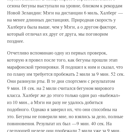
сезона бегуны выступали на уровне, близком к рекордам
Новой Зеландии: Мэги на дистанции 6 миль, Халберг —
на менее длинных дистанциях. Природная скорость у
Халберга была выше, чем у Мэги, а о другом факторе,
который отличал их друг от друга, мы поговорим
позднее.
Отчетливо вспоминаю одну из первых проверок,
которую я провел после того, как бегуны прошли этап
марафонской тренировки. Я подошел к ним и сказал, что
по плану им требуется пробежать 2 мили за 9 мин. 52 сек.
Они разинули рты. В те дни спортсмен с результатом
9 мин. 18 сек. на 2 мили считался бегуном мирового
класса. Халберг же до этого только один раз «выбежал»
из 10 мин., а Мэги ни разу не удалось добиться
подобного. Однако я заверил их, что они способны на
это. Бегуны не поверили мне, но взялись за дело, полные
повиновения. Результат их был —9 мин. 40 сек. На
следующей неделе они пробежали 2 мили уже за 9 мин.