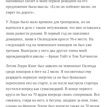
напоминал скелет и моей первой реакцией на его
предложение была мысль: «Если он побежит милю, он
умрет по дороге».
У Лоури было мало времени для тренировок, но он
вцепился в дело с таким энтузиазмом, что мне оставалось
лишь развести руками. В первый год он ошеломил
домашних, заняв в Оклендском кроссе 56-е место. На
следующий год на чемпионате юниоров он был уже
третьим. Выиграли у него два других члена моей
зарождающейся школы —Бриан Уайт и Том Хатчинсон.
Летом Лоури Кинг был заявлен на чемпионат Окленда
среди юниоров в беге на 2 мили. Я посоветовал ему
разрядить нервную энергию (а он был буквально
переполнен ею) на старте, и он после выстрела стартера
пустился вперед как сумасшедший. В конце первого
круга он был на 70 ярдов впереди своих соперников. Все
смеялись, глядя на него, и бегуны, шедшие за ним, тоже,
однако на финише Лоури был впереди также на 70 ярдов.