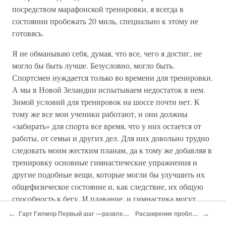
посредством марафонской тренировки, я всегда в
состоянии пробежать 20 миль, специально к этому не
готовясь.
Я не обманываю себя, думая, что все, чего я достиг, не
могло бы быть лучше. Безусловно, могло быть.
Спортсмен нуждается только во времени для тренировки.
А мы в Новой Зеландии испытываем недостаток в нем.
Зимой условий для тренировок на шоссе почти нет. К
тому же все мои ученики работают, и они должны
«забирать» для спорта все время, что у них остается от
работы, от семьи и других дел. Для них довольно трудно
следовать моим жестким планам, да к тому же добавляя в
тренировку основные гимнастические упражнения и
другие подобные вещи, которые могли бы улучшить их
общефизическое состояние и, как следствие, их общую
способность к бегу. И плавание, и гимнастика могут
помочь делу, но все, чем располагают мои
←
→
Гарт Гилмор Первый шаг —развлечение
Расширение проблемы
спортсмены, — это два часа после рабочего дня.