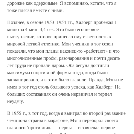
дорожке как одержимые. Я вспоминаю, кстати, что я
тоже плясал вместе с ними.
Позднее, в сезоне 1953–1954 гг., Халберг пробежал 1
милю за 4 мин. 4,4 сек. Это было его первое
выступление, которое принесло ему известность в
мировой легкой атлетике. Мои ученики в тот сезон
показали, что мои планы наконец-то «работают» и что
многочисленные пробы, разочарования и почти десять
лет труда не пропали даром. Оба бегуна достигли
максимума спортивной формы тогда, когда было
запланировано, и в этом было главное. Правда, Мэги не
имел в тот год столь большого успеха, как Халберг. На
больших состязаниях он очень нервничал и терпел
неудачу.
В 1955 г., в тот год, когда я выиграл во второй раз звание
чемпиона страны в марафоне, Мэги переборол своего
главного ‘противника —нервы —и завоевал первое