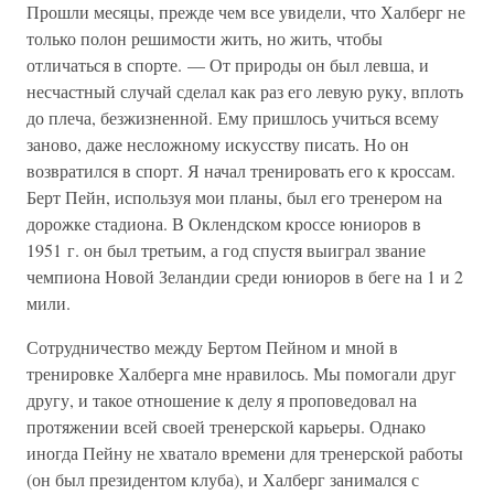
Прошли месяцы, прежде чем все увидели, что Халберг не
только полон решимости жить, но жить, чтобы
отличаться в спорте. — От природы он был левша, и
несчастный случай сделал как раз его левую руку, вплоть
до плеча, безжизненной. Ему пришлось учиться всему
заново, даже несложному искусству писать. Но он
возвратился в спорт. Я начал тренировать его к кроссам.
Берт Пейн, используя мои планы, был его тренером на
дорожке стадиона. В Оклендском кроссе юниоров в
1951 г. он был третьим, а год спустя выиграл звание
чемпиона Новой Зеландии среди юниоров в беге на 1 и 2
мили.
Сотрудничество между Бертом Пейном и мной в
тренировке Халберга мне нравилось. Мы помогали друг
другу, и такое отношение к делу я проповедовал на
протяжении всей своей тренерской карьеры. Однако
иногда Пейну не хватало времени для тренерской работы
(он был президентом клуба), и Халберг занимался с