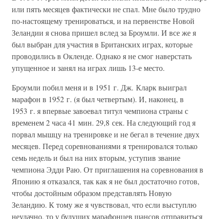
или пять месяцев фактически не спал. Мне было трудно
по-настоящему тренироваться, и на первенстве Новой
Зеландии я снова пришел вслед за Броумли. И все же я
был выбран для участия в Британских играх, которые
проводились в Окленде. Однако я не смог наверстать
упущенное и занял на играх лишь 13-е место.
Броумли побил меня и в 1951 г. Дж. Кларк выиграл
марафон в 1952 г. (я был четвертым). И, наконец, в
1953 г. я впервые завоевал титул чемпиона страны с
временем 2 часа 41 мин. 29,8 сек. На следующий год я
порвал мышцу на тренировке и не бегал в течение двух
месяцев. Перед соревнованиями я тренировался только
семь недель и был на них вторым, уступив звание
чемпиона Эдди Раю. От приглашения на соревнования в
Японию я отказался, так как я не был достаточно готов,
чтобы достойным образом представлять Новую
Зеландию. К тому же я чувствовал, что если выступлю
неудачно, то у будущих марафонцев шансов отправиться