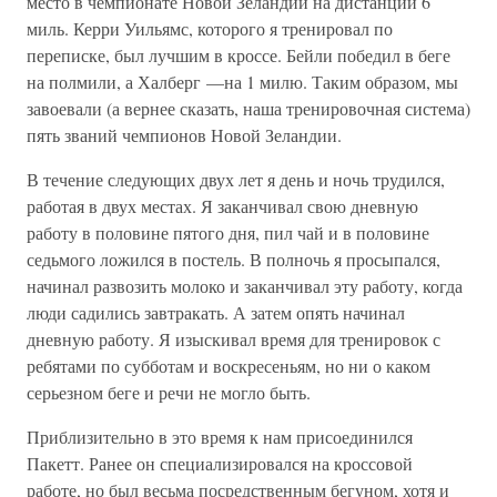
место в чемпионате Новой Зеландии на дистанции 6
миль. Керри Уильямс, которого я тренировал по
переписке, был лучшим в кроссе. Бейли победил в беге
на полмили, а Халберг —на 1 милю. Таким образом, мы
завоевали (а вернее сказать, наша тренировочная система)
пять званий чемпионов Новой Зеландии.
В течение следующих двух лет я день и ночь трудился,
работая в двух местах. Я заканчивал свою дневную
работу в половине пятого дня, пил чай и в половине
седьмого ложился в постель. В полночь я просыпался,
начинал развозить молоко и заканчивал эту работу, когда
люди садились завтракать. А затем опять начинал
дневную работу. Я изыскивал время для тренировок с
ребятами по субботам и воскресеньям, но ни о каком
серьезном беге и речи не могло быть.
Приблизительно в это время к нам присоединился
Пакетт. Ранее он специализировался на кроссовой
работе, но был весьма посредственным бегуном, хотя и