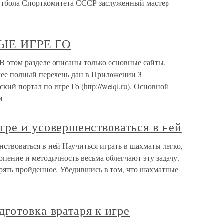
футбола Спорткомитета СССР заслуженный мастер
ЫЕ ИГРЕ ГО
м разделе описаны только основные сайты,
лее полный перечень дан в Приложении 3
ий портал по игре Го (http://weiqi.ru). Основной
м
игре и усовершенствоваться в ней
нствоваться в ней Научиться играть в шахматы легко,
рпение и методичность весьма облегчают эту задачу.
ять пройденное. Убедившись в том, что шахматные
готовка вратаря к игре