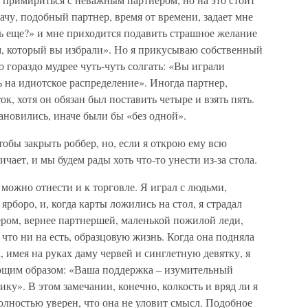
ачу, подобный партнер, время от времени, задает мне
удь еще?» и мне приходится подавить страшное желание
ом, который вы избрали». Но я прикусываю собственный
 гораздо мудрее чуть-чуть солгать: «Вы играли
 на идиотское распределение». Иногда партнер,
ок, хотя он обязан был поставить четыре и взять пять.
тановились, иначе были бы «без одной».
тобы закрыть роббер, но, если я открою ему всю
чает, и мы будем рады хоть что-то унести из-за стола.
можно отнести и к торговле. Я играл с людьми,
боро, и, когда карты ложились на стол, я страдал
нером, вернее партнершей, маленькой пожилой леди,
 что ни на есть, образцовую жизнь. Когда она подняла
 имея на руках даму червей и синглетную девятку, я
ющим образом: «Ваша поддержка – изумительный
ку». В этом замечании, конечно, колкость и вряд ли я
 полностью уверен, что она не уловит смысл. Подобное