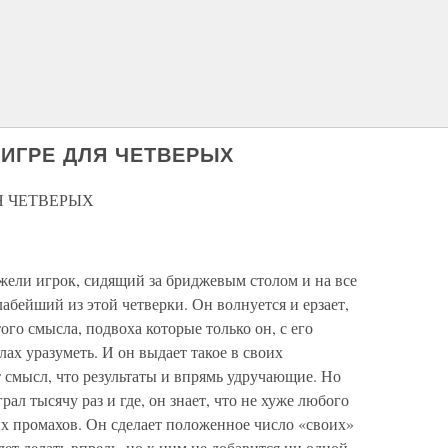
В ИГРЕ ДЛЯ ЧЕТВЕРЫХ
ЛЯ ЧЕТВЕРЫХ
жели игрок, сидящий за бриджевым столом и на все
абейший из этой четверки. Он волнуется и ерзает,
ого смысла, подвоха которые только он, с его
ах уразуметь. И он выдает такое в своих
смысл, что результаты и впрямь удручающие. Но
рал тысячу раз и где, он знает, что не хуже любого
ых промахов. Он сделает положенное число «своих»
ет делать впредь, но к ним не добавится ни одной