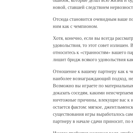
новой, ставшей следствием нервозност
Отсюда становится очевидным ваше по
ним как с чемпионом.
Хотя, конечно, если вы всегда рассма
удовольствия, то этот совет излишен
относитесь к «странностям» вашего па
лишит бридж всякого удовольствия как 
Отношение к вашему партнеру как к че
наиболее вознаграждающий подход, не
Возможно вы играете по материальным
доказать соседям, какими неисчерпаемы
ничтожные причины, влекущие вас к игр
остается фактом: мягкое, джентльменс
существования игры выработалось само
партнеру в начале сдачи приносит, по 
Иногда требуется железная воля, чтоб