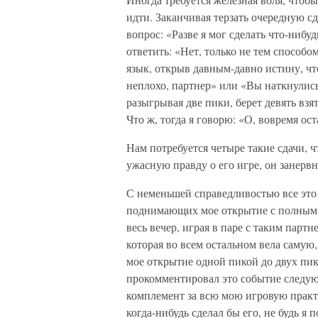
идти. Заканчивая терзать очередную сд
вопрос: «Разве я мог сделать что-ниб
ответить: «Нет, только не тем способ
язык, открыв давным-давно истину, что
неплохо, партнер» или «Вы наткнулись
разыгрывая две пики, берет девять взят
Что ж, тогда я говорю: «О, вовремя ос
Нам потребуется четыре такие сдачи, ч
ужасную правду о его игре, он занервни
С неменьшей справедливостью все это 
поднимающих мое открытие с полным яр
весь вечер, играя в паре с таким парт
которая во всем остальном вела самую,
мое открытие одной пикой до двух пик,
прокомментировал это событие следу
комплемент за всю мою игровую практи
когда-нибудь сделал бы его, не будь я