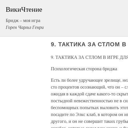
ВикиЧтение
Бридж – моя игра
Горен Чарльз Генри
9. ТАКТИКА ЗА СТЛОМ 
9. ТАКТИКА ЗА СТЛОМ В ИГРЕ Д
Психологическая сторона бриджа
Есть ли более удручающее зрелище, не
сто процентов осознающий, что он – сл
ожидая в каждой сдаче какого-то скрыт
постыдной невежественностью не в сил
беспомощных попытках выловить этот 
посадите по Элкс клаб, в котором он иг
другого, и он не совершит таких груб
ошибок, которые делал всю жизнь и буд