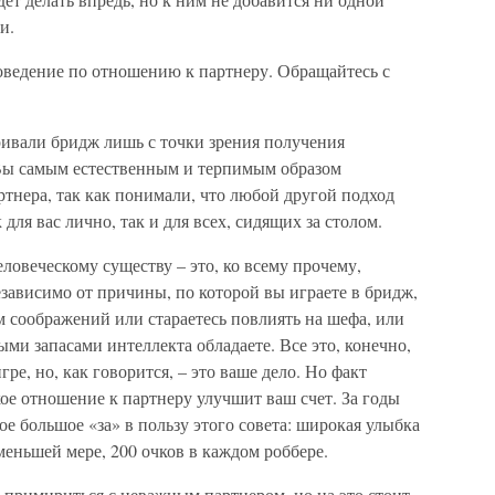
и.
ведение по отношению к партнеру. Обращайтесь с
тривали бридж лишь с точки зрения получения
. Вы самым естественным и терпимым образом
ртнера, так как понимали, что любой другой подход
для вас лично, так и для всех, сидящих за столом.
ловеческому существу – это, ко всему прочему,
зависимо от причины, по которой вы играете в бридж,
 соображений или стараетесь повлиять на шефа, или
ми запасами интеллекта обладаете. Все это, конечно,
е, но, как говорится, – это ваше дело. Но факт
кое отношение к партнеру улучшит ваш счет. За годы
е большое «за» в пользу этого совета: широкая улыбка
меньшей мере, 200 очков в каждом роббере.
ы примириться с неважным партнером, но на это стоит