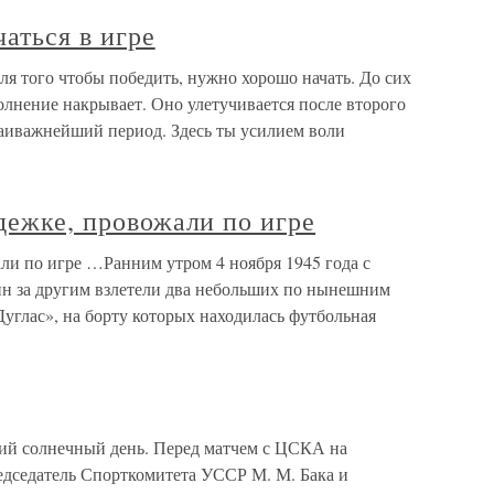
аться в игре
я того чтобы победить, нужно хорошо начать. До сих
волнение накрывает. Оно улетучивается после второго
наиважнейший период. Здесь ты усилием воли
одежке, провожали по игре
али по игре …Ранним утром 4 ноября 1945 года с
н за другим взлетели два небольших по нынешним
углас», на борту которых находилась футбольная
кий солнечный день. Перед матчем с ЦСКА на
едседатель Спорткомитета УССР М. М. Бака и