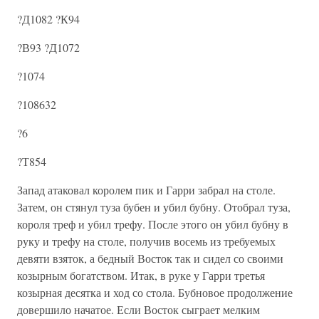
?Д1082 ?К94
?В93 ?Д1072
?1074
?108632
?6
?Т854
Запад атаковал королем пик и Гарри забрал на столе.
Затем, он стянул туза бубен и убил бубну. Отобрал туза,
короля треф и убил трефу. После этого он убил бубну в
руку и трефу на столе, получив восемь из требуемых
девяти взяток, а бедный Восток так и сидел со своими
козырным богатством. Итак, в руке у Гарри третья
козырная десятка и ход со стола. Бубновое продолжение
довершило начатое. Если Восток сыграет мелким