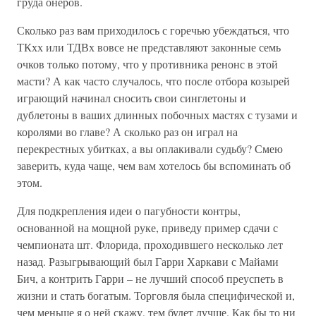
груда онеров.
Сколько раз вам приходилось с горечью убеждаться, что
ТКхх или ТДВх вовсе не представляют законные семь
очков только потому, что у противника ренонс в этой
масти? А как часто случалось, что после отбора козырей
играющий начинал сносить свои синглетоны и
дублетоны в ваших длинных побочных мастях с тузами и
королями во главе? А сколько раз он играл на
перекрестных убитках, а вы оплакивали судьбу? Смею
заверить, куда чаще, чем вам хотелось бы вспоминать об
этом.
Для подкрепления идеи о пагубности контры,
основанной на мощной руке, приведу пример сдачи с
чемпионата шт. Флорида, проходившего несколько лет
назад. Разыгрывающий был Гарри Харкави с Майами
Бич, а контрить Гарри – не лучший способ преуспеть в
жизни и стать богатым. Торговля была специфической и,
чем меньше я о ней скажу, тем будет лучше. Как бы то ни