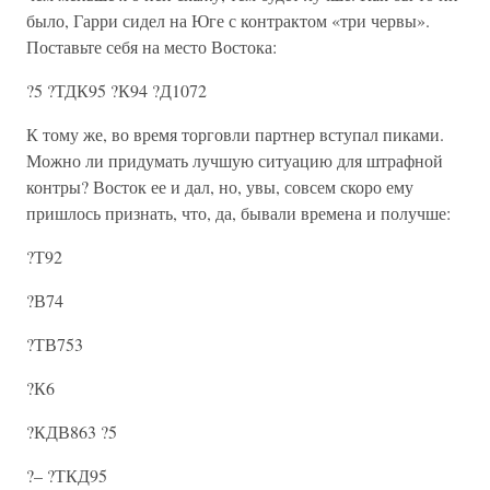
было, Гарри сидел на Юге с контрактом «три червы».
Поставьте себя на место Востока:
?5 ?ТДК95 ?К94 ?Д1072
К тому же, во время торговли партнер вступал пиками.
Можно ли придумать лучшую ситуацию для штрафной
контры? Восток ее и дал, но, увы, совсем скоро ему
пришлось признать, что, да, бывали времена и получше:
?Т92
?В74
?ТВ753
?К6
?КДВ863 ?5
?– ?ТКД95