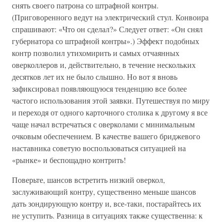
снять своего патрона со штрафной контры.
(Приговоренного ведут на электрический стул. Конвоира
спрашивают: «Что он сделал?» Следует ответ: «Он снял
губернатора со штрафной контры».) Эффект подобных
контр позволил утихомирить и самых отчаянных
оверколлеров и, действительно, в течение нескольких
десятков лет их не было слышно. Но вот я вновь
зафиксировал появляющуюся тенденцию все более
частого использования этой заявки. Путешествуя по миру
и переходя от одного карточного столика к другому я все
чаще начал встречаться с оверколами с минимальным
очковым обеспечением. В качестве вашего бриджевого
наставника советую воспользоваться ситуацией на
«рынке» и беспощадно контрить!
Поверьте, шансов встретить низкий оверкол,
заслуживающий контру, существенно меньше шансов
дать зондирующую контру и, все-таки, постарайтесь их
не уступить. Разница в ситуациях также существенна: к