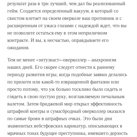
результат раза в три лучший, чем дал бы реализованный
гейм. Создается определенный вакуум, в который со
свистом влетает на своем оверколе ваш противник и с
расширенным от ужаса глазами с надеждой ждет, что вы
не позволите остаться ему в этом неприличном
контракте. И вы, к несчастью, оправдываете его
ожидания.
Тем не менее «энтузиаст»-оверколлер – анахронизм
наших дней. Его скорее следует отнести к раннему
периоду развития игры, когда подобные заявки делались
по прихоти или какой-то извращенной фантазии или
просто потому, что уж больно тоскливо было сидеть и
глядеть в свою пустую руку, возглавляемую печальным
валетом. Затем бриджевой мир открыл эффективность
штрафной контры и сумасбродный оверколлер оказался
по самые брови в штрафных очках. Это были дни
знаменитых вебстфовских карикатур, описывающих в
мрачных тонах будущее преступника, имевшего дерзость