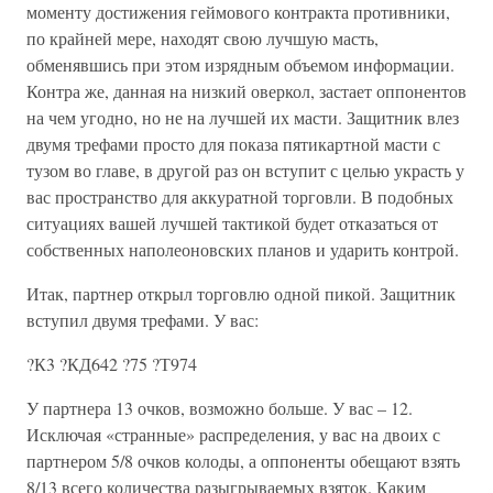
моменту достижения геймового контракта противники,
по крайней мере, находят свою лучшую масть,
обменявшись при этом изрядным объемом информации.
Контра же, данная на низкий оверкол, застает оппонентов
на чем угодно, но не на лучшей их масти. Защитник влез
двумя трефами просто для показа пятикартной масти с
тузом во главе, в другой раз он вступит с целью украсть у
вас пространство для аккуратной торговли. В подобных
ситуациях вашей лучшей тактикой будет отказаться от
собственных наполеоновских планов и ударить контрой.
Итак, партнер открыл торговлю одной пикой. Защитник
вступил двумя трефами. У вас:
?К3 ?КД642 ?75 ?Т974
У партнера 13 очков, возможно больше. У вас – 12.
Исключая «странные» распределения, у вас на двоих с
партнером 5/8 очков колоды, а оппоненты обещают взять
8/13 всего количества разыгрываемых взяток. Каким