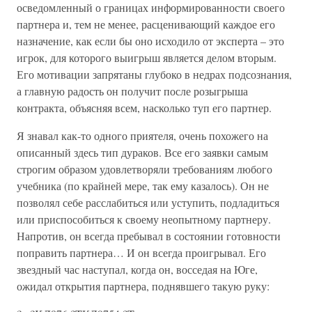
осведомленный о границах информированности своего
партнера и, тем не менее, расценивающий каждое его
назначение, как если бы оно исходило от эксперта – это
игрок, для которого выигрыш является делом вторым.
Его мотивации запрятаны глубоко в недрах подсознания,
а главную радость он получит после розыгрыша
контракта, объясняя всем, насколько туп его партнер.
Я знавал как-то одного приятеля, очень похожего на
описанный здесь тип дураков. Все его заявки самым
строгим образом удовлетворяли требованиям любого
учебника (по крайней мере, так ему казалось). Он не
позволял себе расслабиться или уступить, подладиться
или приспособиться к своему неопытному партнеру.
Напротив, он всегда пребывал в состоянии готовности
поправить партнера… И он всегда проигрывал. Его
звездный час наступал, когда он, восседая на Юге,
ожидал открытия партнера, поднявшего такую руку: