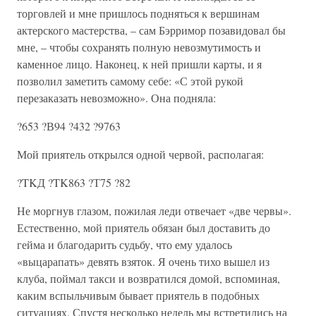
торговлей и мне пришлось подняться к вершинам
актерского мастерства, – сам Бэрримор позавидовал бы
мне, – чтобы сохранять полную невозмутимость и
каменное лицо. Наконец, к ней пришли карты, и я
позволил заметить самому себе: «С этой рукой
перезаказать невозможно». Она подняла:
?653 ?В94 ?432 ?9763
Мой приятель открылся одной червой, располагая:
?TKД ?TK863 ?Т75 ?82
Не моргнув глазом, пожилая леди отвечает «две червы».
Естественно, мой приятель обязан был доставить до
гейма и благодарить судьбу, что ему удалось
«выцарапать» девять взяток. Я очень тихо вышел из
клуба, поймал такси и возвратился домой, вспоминая,
каким вспыльчивым бывает приятель в подобных
ситуациях. Спустя несколько недель мы встретились на