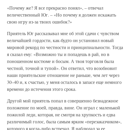
«Почему же? Я все прекрасно понял», – отвечал
величественный Юг. – «Но почему я должен искажать
свою игру из-за твоих ошибок?»
Приятель Юг рассказывал мне об этой сдачи с чувством
величайшей гордости, как-будто он установил новый
мировой рекорд по честности и принципиальности. Тогда
я сказал ему: «Возможно ты и попадешь в рай, но в
поношенном костюме и босым. А твоя торговля была
честной, точной и тупой». Он ответил, что возобновит
наши приятельские отношение не раньше, чем лет через
30–40 и, к счастью, у меня осталось в запасе еще немного
времени до истечения этого срока.
Другой мой приятель попал в совершенно безнадежное
положение по моей, правда, вине. Он играл с маленькой
пожилой леди, которая, не смотря на хрупкость и едва
различимый голос, была самым ярким «перезаказчиком»,
которого я когда-либо встречал. Я наблюдал за ее