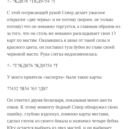
?– ?KД876 ?TКД9754 ?T
С этой потрясающей рукой Север делает ужасное
открытие «две червы» и не потому (вернее, не только
потому) что он неважно торгуется, а главным образом из-
за того, что он столь же неважно раскладывает свои 13
карт по мастям. Оказавшись в шоке от такой силы и
красного цвета, он поставил туза бубен во главе своей
червовой масти. Рука слегка видоизменилась:
?– ?Т?KД876 ?KД9754 ?T
У моего приятеля «эксперта» были такие карты:
?7432 ?B54 ?63 ?Д87
Он ответил двумя бескозыря, показывая менее шести
очков. К этому моменту бедный Север обнаружил свою
ошибку, глубоко вздохнул, поменял карты местами,
сделал глоток из своего бокала и назначил четыре бубна.
Югу остается выбрать из двух мастей, и он выбирает