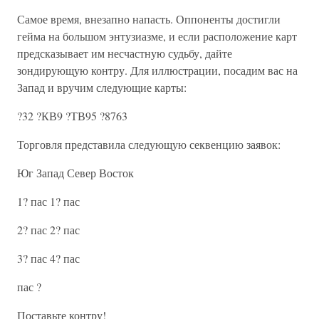
Самое время, внезапно напасть. Оппоненты достигли
гейма на большом энтузиазме, и если расположение карт
предсказывает им несчастную судьбу, дайте
зондирующую контру. Для иллюстрации, посадим вас на
Запад и вручим следующие карты:
?32 ?КВ9 ?ТВ95 ?8763
Торговля представила следующую секвенцию заявок:
Юг Запад Север Восток
1? пас 1? пас
2? пас 2? пас
3? пас 4? пас
пас ?
Поставьте контру!