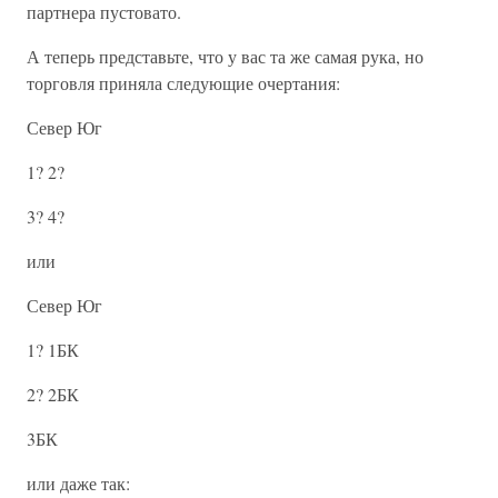
партнера пустовато.
А теперь представьте, что у вас та же самая рука, но
торговля приняла следующие очертания:
Север Юг
1? 2?
3? 4?
или
Север Юг
1? 1БК
2? 2БК
3БК
или даже так: