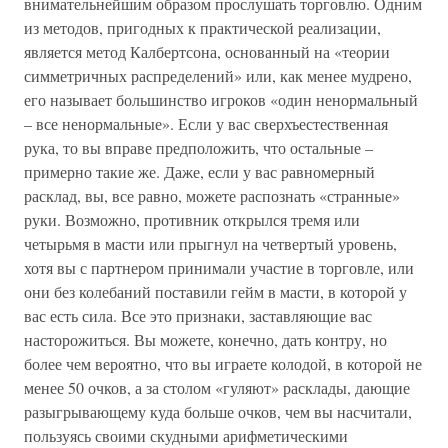
внимательнейшим образом прослушать торговлю. Одним
из методов, пригодных к практической реализации,
является метод Калбертсона, основанный на «теории
симметричных распределений» или, как менее мудрено,
его называет большинство игроков «один ненормальный
– все ненормальные». Если у вас сверхъестественная
рука, то вы вправе предположить, что остальные –
примерно такие же. Даже, если у вас равномерный
расклад, вы, все равно, можете распознать «странные»
руки. Возможно, противник открылся тремя или
четырьмя в масти или прыгнул на четвертый уровень,
хотя вы с партнером принимали участие в торговле, или
они без колебаний поставили гейм в масти, в которой у
вас есть сила. Все это признаки, заставляющие вас
насторожиться. Вы можете, конечно, дать контру, но
более чем вероятно, что вы играете колодой, в которой не
менее 50 очков, а за столом «гуляют» расклады, дающие
разыгрывающему куда больше очков, чем вы насчитали,
пользуясь своими скудными арифметическими