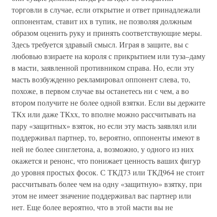
торговли в случае, если открытие и ответ принадлежали
оппонентам, ставит их в тупик, не позволяя должным
образом оценить руку и принять соответствующие меры.
Здесь требуется здравый смысл. Играя в защите, вы с
любовью взираете на короля с прикрытием или туза–даму
в масти, заявленной противником справа. Но, если эту
масть возбужденно рекламировал оппонент слева, то,
похоже, в первом случае вы останетесь ни с чем, а во
втором получите не более одной взятки. Если вы держите
ТКх или даже ТКхх, то вполне можно рассчитывать на
пару «защитных» взяток, но если эту масть заявлял или
поддерживал партнер, то, вероятно, оппоненты имеют в
ней не более синглетона, а, возможно, у одного из них
окажется и ренонс, что понижает ценность ваших фигур
до уровня простых фосок. С ТКД73 или ТКД964 не стоит
рассчитывать более чем на одну «защитную» взятку, при
этом не имеет значение поддерживал вас партнер или
нет. Еще более вероятно, что в этой масти вы не