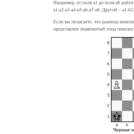
Например, от поля a1 до поля a8 дойт
a1-a2-a3-a4-a5-a6-a7-a8. Другой – a1-b2
Если вы полагаете, что разница невел
представлен знаменитый этюд чешског