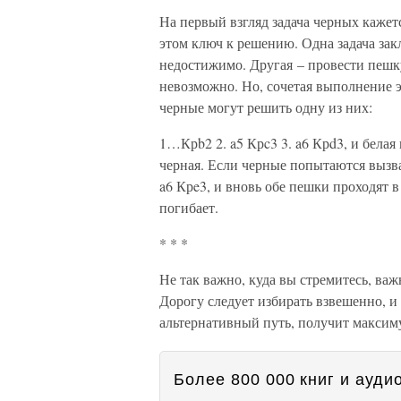
На первый взгляд задача черных кажетс
этом ключ к решению. Одна задача закл
недостижимо. Другая – провести пешку
невозможно. Но, сочетая выполнение э
черные могут решить одну из них:
1…Крb2 2. a5 Крc3 3. a6 Крd3, и белая
черная. Если черные попытаются вызва
a6 Крe3, и вновь обе пешки проходят в
погибает.
* * *
Не так важно, куда вы стремитесь, важ
Дорогу следует избирать взвешенно, и
альтернативный путь, получит максим
Более 800 000 книг и аудио