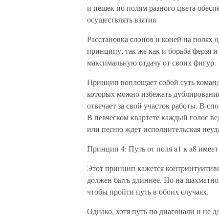
и пешек по полям разного цвета обесп
осуществлять взятия.
Расстановка слонов и коней на полях 
принципу, так же как и борьба ферзя и
максимальную отдачу от своих фигур.
Принцип воплощает собой суть команд
которых можно избежать дублировани
отвечает за свой участок работы. В с
В певческом квартете каждый голос ве
или песню ждет исполнительская неуда
Принцип 4: Путь от поля a1 к a8 имеет 
Этот принцип кажется контринтуитивн
должен быть длиннее. Но на шахматной
чтобы пройти путь в обоих случаях.
Однако, хотя путь по диагонали и не 