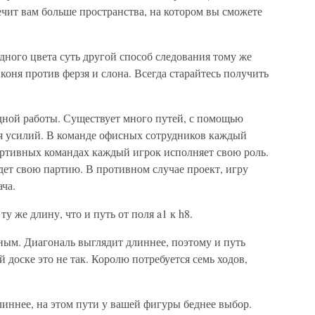
ечит вам больше пространства, на котором вы сможете
одного цвета суть другой способ следования тому же
 коня против ферзя и слона. Всегда старайтесь получить
ной работы. Существует много путей, с помощью
я усилий. В команде офисных сотрудников каждый
портивных командах каждый игрок исполняет свою роль.
дет свою партию. В противном случае проект, игру
ча.
ту же длину, что и путь от поля a1 к h8.
ым. Диагональ выглядит длиннее, поэтому и путь
 доске это не так. Королю потребуется семь ходов,
длиннее, на этом пути у вашей фигуры беднее выбор.