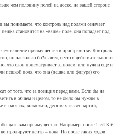
ьше чем половину полей на доске, на вашей стороне
 вы понимаете, что контроль над полями означает
 пешка становится на «ваше» поле, она попадает под
 чем наличие преимущества в пространстве. Контроль
сно, но насколько бо?льшим, и что в действительности
но, что слон присматривает за полем, или нужна еще и
ли пешкой поля, что она (пешка или фигура) его
т от того, что за позиция перед вами. Если бы на
етить в общем и целом, то не было бы нужды в
е в тысячах, возможно, десятках тысяч партий,
бы дать вам преимущество. Например, после 1. e4 Кf6
е контролируют центр – пока. Но после таких ходов