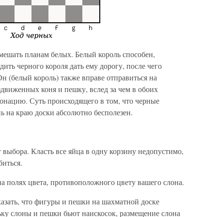
мешать планам белых. Белый король способен,
дить черного короля дать ему дорогу, после чего
н (белый король) также вправе отправиться на
движенных коня и пешку, вслед за чем в обоих
ронацию. Суть происходящего в том, что черные
ь на краю доски абсолютно бесполезен.
т выбора. Класть все яйца в одну корзину недопустимо,
биться.
а полях цвета, противоположного цвету вашего слона.
азать, что фигуры и пешки на шахматной доске
ьку слоны и пешки бьют наискосок, размещение слона