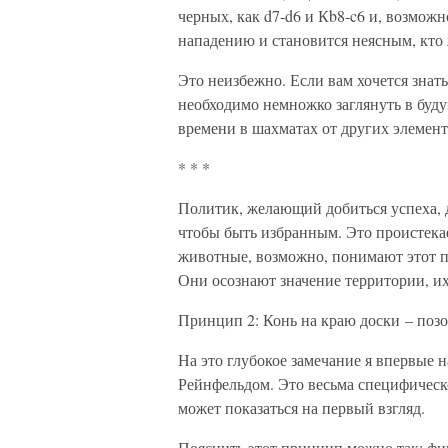
черных, как d7-d6 и Кb8-c6 и, возможн
нападению и становится неясным, кто 
Это неизбежно. Если вам хочется знат
необходимо немножко заглянуть в буду
времени в шахматах от других элемент
* * *
Политик, желающий добиться успеха, 
чтобы быть избранным. Это проистекае
животные, возможно, понимают этот п
Они осознают значение территории, их
Принцип 2: Конь на краю доски – позо
На это глубокое замечание я впервые 
Рейнфельдом. Это весьма специфическо
может показаться на первый взгляд.
Пояснить этот принцип можно так: фиг