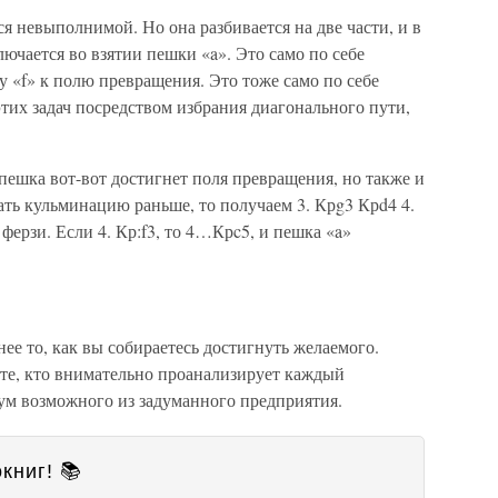
я невыполнимой. Но она разбивается на две части, и в
ючается во взятии пешки «a». Это само по себе
 «f» к полю превращения. Это тоже само по себе
тих задач посредством избрания диагонального пути,
 пешка вот-вот достигнет поля превращения, но также и
ть кульминацию раньше, то получаем 3. Крg3 Крd4 4.
 ферзи. Если 4. Кр:f3, то 4…Крc5, и пешка «a»
нее то, как вы собираетесь достигнуть желаемого.
 те, кто внимательно проанализирует каждый
ум возможного из задуманного предприятия.
книг! 📚