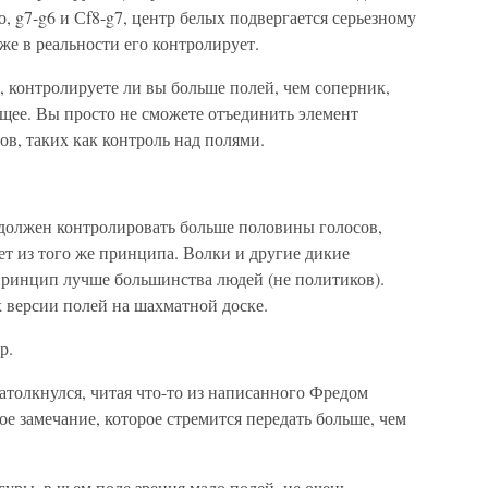
о, g7-g6 и Сf8-g7, центр белых подвергается серьезному
же в реальности его контролирует.
ь, контролируете ли вы больше полей, чем соперник,
щее. Вы просто не сможете отъединить элемент
ов, таких как контроль над полями.
должен контролировать больше половины голосов,
т из того же принципа. Волки и другие дикие
ринцип лучше большинства людей (не политиков).
 версии полей на шахматной доске.
р.
натолкнулся, читая что-то из написанного Фредом
е замечание, которое стремится передать больше, чем
уры, в чьем поле зрения мало полей, не очень