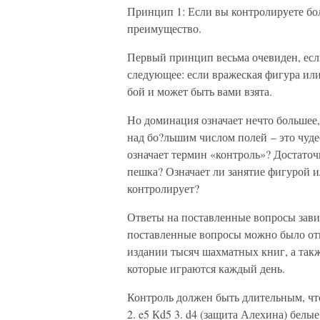
Принцип 1: Если вы контролируете бол
преимущество.
Первый принцип весьма очевиден, если
следующее: если вражеская фигура или
бой и может быть вами взята.
Но доминация означает нечто большее,
над бо?льшим числом полей – это чуде
означает термин «контроль»? Достаточ
пешка? Означает ли занятие фигурой и
контролирует?
Ответы на поставленные вопросы завися
поставленные вопросы можно было отв
издании тысяч шахматных книг, а такж
которые играются каждый день.
Контроль должен быть длительным, что
2. e5 Кd5 3. d4 (защита Алехина) белы