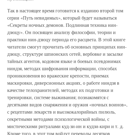
Так в настоящее время готовится к изданию второй том
серии «Путь невидимых», который будет называться
«Секреты ночных демонов. Подлинная техника нин-
дзюцу». Он посвящен анализу философии, теории и
практики нин-дзюцу периода его расцвета. В этой книге
читатели смогут прочитать об основных принципах нин-
дзюцу, структуре шпионских сетей, вербовке и засылке
тайных агентов, кодовом языке и боевых псевдонимах
ниндзя, методах шифрования информации, способах
проникновения во вражеские крепости, приемах
маскировки, диверсионных акциях, о работе ниндзя в
качестве телохранителей, методах их подготовки и
тренировки, системе выживания; познакомятся с
десятками видов снаряжения и оружия «ночных воинов»,
с рецептами лекарств и высококалорийных пилюль,
секретными методами психологической войны, с
мистическими ритуалами куд-зи-ин и кудзи-кири и т. д.
Кроме того, в этот том войдут переводы десятков