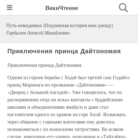
ВикиЧтение
Путь невидимых [Подлинная история нин-дзюцу]
Горбылев Алексей Михайлович
Приключения принца Дайтономия
Приключения принца Дайтономия
Одним из героев борьбы с Ходзё был третий сын Годайго
принц Моринага по прозванию «Дайтономия» —
«Дворец с большой пагодой». Уже говорилось, что по
распоряжению отца он искал контакты с буддийскими
школами и объединениями ямабуси и даже стал
настоятелем одного из храмов на горе Хиэй. Возможно,
через общение с горными воителями ему довелось
познакомиться с их воинскими хитростями. Во всяком
случае, некоторые его уловки, описанные в «Тайхэйки»,