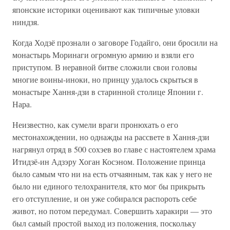
японские историки оценивают как типичные уловки
ниндзя.
Когда Ходзё прознали о заговоре Годайго, они бросили на
монастырь Моринаги огромную армию и взяли его
приступом. В неравной битве сложили свои головы
многие воины-иноки, но принцу удалось скрыться в
монастыре Хання-дзи в старинной столице Японии г.
Нара.
Неизвестно, как сумели враги пронюхать о его
местонахождении, но однажды на рассвете в Хання-дзи
нагрянул отряд в 500 сохэев во главе с настоятелем храма
Итидзё-ин Адзэру Хоган Косэном. Положение принца
было самым что ни на есть отчаянным, так как у него не
было ни единого телохранителя, кто мог бы прикрыть
его отступление, и он уже собирался распороть себе
живот, но потом передумал. Совершить харакири — это
был самый простой выход из положения, поскольку