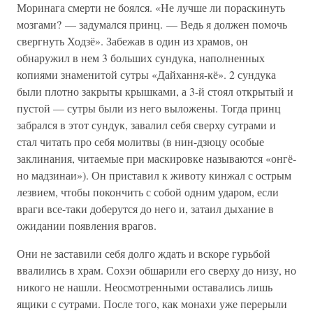
Моринага смерти не боялся. «Не лучше ли пораскинуть
мозгами? — задумался принц. — Ведь я должен помочь
свергнуть Ходзё». Забежав в один из храмов, он
обнаружил в нем 3 больших сундука, наполненных
копиями знаменитой сутры «Дайхання-кё». 2 сундука
были плотно закрыты крышками, а 3-й стоял открытый и
пустой — сутры были из него выложены. Тогда принц
забрался в этот сундук, завалил себя сверху сутрами и
стал читать про себя молитвы (в нин-дзюцу особые
заклинания, читаемые при маскировке называются «онгё-
но мадзинаи»). Он приставил к животу кинжал с острым
лезвием, чтобы покончить с собой одним ударом, если
враги все-таки доберутся до него и, затаил дыхание в
ожидании появления врагов.
Они не заставили себя долго ждать и вскоре гурьбой
ввалились в храм. Сохэи обшарили его сверху до низу, но
никого не нашли. Неосмотренными оставались лишь
ящики с сутрами. После того, как монахи уже перерыли