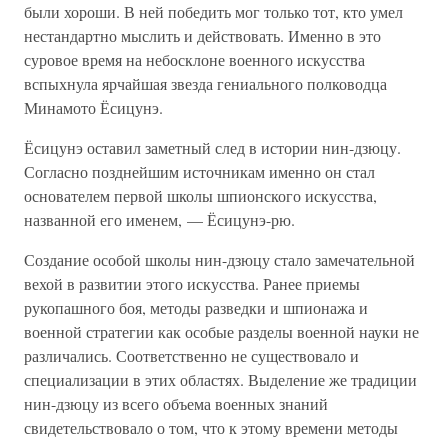
были хороши. В ней победить мог только тот, кто умел
нестандартно мыслить и действовать. Именно в это
суровое время на небосклоне военного искусства
вспыхнула ярчайшая звезда гениального полководца
Минамото Ёсицунэ.
Ёсицунэ оставил заметный след в истории нин-дзюцу.
Согласно позднейшим источникам именно он стал
основателем первой школы шпионского искусства,
названной его именем, — Ёсицунэ-рю.
Создание особой школы нин-дзюцу стало замечательной
вехой в развитии этого искусства. Ранее приемы
рукопашного боя, методы разведки и шпионажа и
военной стратегии как особые разделы военной науки не
различались. Соответственно не существовало и
специализации в этих областях. Выделение же традиции
нин-дзюцу из всего объема военных знаний
свидетельствовало о том, что к этому времени методы