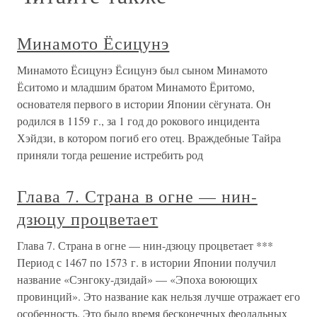
Минамото Ёсицунэ
Минамото Ёсицунэ Ёсицунэ был сыном Минамото
Ёситомо и младшим братом Минамото Ёритомо,
основателя первого в истории Японии сёгуната. Он
родился в 1159 г., за 1 год до рокового инцидента
Хэйдзи, в котором погиб его отец. Враждебные Тайра
приняли тогда решение истребить род
Глава 7. Страна в огне — нин-
дзюцу процветает
Глава 7. Страна в огне — нин-дзюцу процветает ***
Период с 1467 по 1573 г. в истории Японии получил
название «Сэнгоку-дзидай» — «Эпоха воюющих
провинций». Это название как нельзя лучше отражает его
особенность. Это было время бесконечных феодальных