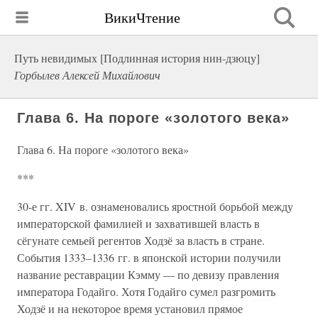
ВикиЧтение
Путь невидимых [Подлинная история нин-дзюцу]
Горбылев Алексей Михайлович
Глава 6. На пороге «золотого века»
Глава 6. На пороге «золотого века»
***
30-е гг. XIV в. ознаменовались яростной борьбой между
императорской фамилией и захватившей власть в
сёгунате семьей регентов Ходзё за власть в стране.
События 1333–1336 гг. в японской истории получили
название реставрации Кэмму — по девизу правления
императора Годайго. Хотя Годайго сумел разгромить
Ходзё и на некоторое время установил прямое