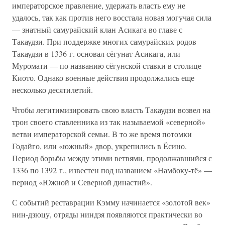
императорское правление, удержать власть ему не
удалось, так как против него восстала новая могучая сила
— знатный самурайский клан Асикага во главе с
Такаудзи. При поддержке многих самурайских родов
Такаудзи в 1336 г. основал сёгунат Асикага, или
Муромати — по названию сёгунской ставки в столице
Киото. Однако военные действия продолжались еще
несколько десятилетий.
Чтобы легитимизировать свою власть Такаудзи возвел на
трон своего ставленника из так называемой «северной»
ветви императорской семьи. В то же время потомки
Годайго, или «южный» двор, укрепились в Ёсино.
Период борьбы между этими ветвями, продолжавшийся с
1336 по 1392 г., известен под названием «Намбоку-тё» —
период «Южной и Северной династий».
С событий реставрации Кэмму начинается «золотой век»
нин-дзюцу, отряды ниндзя появляются практически во