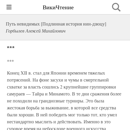
ВикиЧтение
Путь невидимых [Подлинная история нин-дзюцу]
Горбылев Алексей Михайлович
***
***
Конец XII в. стал для Японии временем тяжелых
потрясений. На фоне засухи и чумы в смертельной
схватке за власть сошлись 2 крупнейшие группировки
самураев — Тайра и Минамото. В те дни сражения более
не походили на грандиозные турниры. Это была
жестокая борьба за выживание, в которой все средства
были хороши. В ней победить мог только тот, кто умел
нестандартно мыслить и действовать. Именно в это
суровое время на небосклоне военного искусства