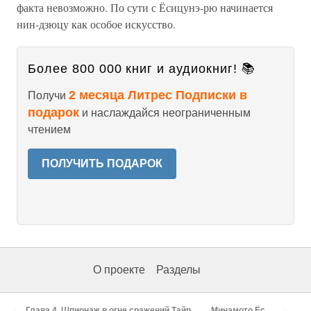
факта невозможно. По сути с Ёсицунэ-рю начинается
нин-дзюцу как особое искусство.
Более 800 000 книг и аудиокниг! 📚
2 месяца Литрес Подписки в
Получи
подарок
и наслаждайся неограниченным
чтением
ПОЛУЧИТЬ ПОДАРОК
О проекте
Разделы
←
→
Глава 4. Шпионаж в огне сражений Тайра и Минамото
Минамото Ёсицунэ