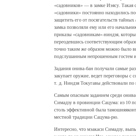
«садовников» — в замке Иэясу. Такая 
«садовники» постоянно находились по
защитить его от посягательств тайных
замка позволяли ему или его начальни
приказы «садовникам»-ниндзя, которы
переодевшись соответствующим образо
точно таким же образом можно было в
подслушанным непрошенным гостем и 
Задания онива-бан получали самые разн
закупает оружие, ведет переговоры с с
т. д. Ниндзя Токугавы действовали по 
Самым опасным заданием среди онива-
Симадзу в провинции Сацума: из 10 п
столь эффективной была тамошняяконт
местной традиции Сацума-рю.
Интересно, что мэакаси Симадзу, вы