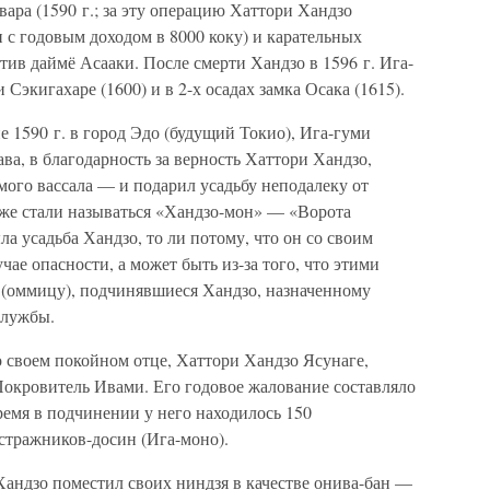
вара (1590 г.; за эту операцию Хаттори Хандзо
 с годовым доходом в 8000 коку) и карательных
ив даймё Асааки. После смерти Хандзо в 1596 г. Ига-
Сэкигахаре (1600) и в 2-х осадах замка Осака (1615).
е 1590 г. в город Эдо (будущий Токио), Ига-гуми
ва, в благодарность за верность Хаттори Хандзо,
ого вассала — и подарил усадьбу неподалеку от
зже стали называться «Хандзо-мон» — «Ворота
а усадьба Хандзо, то ли потому, что он со своим
ае опасности, а может быть из-за того, что этими
 (оммицу), подчинявшиеся Хандзо, назначенному
службы.
о своем покойном отце, Хаттори Хандзо Ясунаге,
окровитель Ивами. Его годовое жалование составляло
емя в подчинении у него находилось 150
стражников-досин (Ига-моно).
Хандзо поместил своих ниндзя в качестве онива-бан —