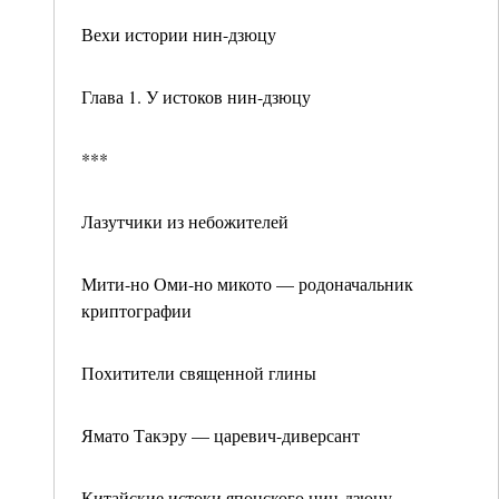
Вехи истории нин-дзюцу
Глава 1. У истоков нин-дзюцу
***
Лазутчики из небожителей
Мити-но Оми-но микото — родоначальник
криптографии
Похитители священной глины
Ямато Такэру — царевич-диверсант
Китайские истоки японского нин-дзюцу