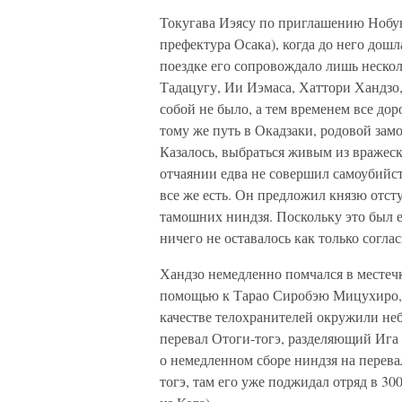
Токугава Иэясу по приглашению Нобун
префектура Осака), когда до него дош
поездке его сопровождало лишь неско
Тадацугу, Ии Иэмаса, Хаттори Хандзо,
собой не было, а тем временем все д
тому же путь в Окадзаки, родовой зам
Казалось, выбраться живым из вражеск
отчаянии едва не совершил самоубийст
все же есть. Он предложил князю отс
тамошних ниндзя. Поскольку это был 
ничего не оставалось как только соглас
Хандзо немедленно помчался в местечко
помощью к Тарао Сиробэю Мицухиро, г
качестве телохранителей окружили не
перевал Отоги-тогэ, разделяющий Ига 
о немедленном сборе ниндзя на перева
тогэ, там его уже поджидал отряд в 30