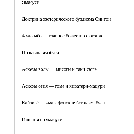
Ямабуси
Доктрина эзотерического буддизма Сингон
Фудо-мёо — главное божество сюгэндо
Практика ямабуси
Аскезы воды — мисоги и таки-сюгё
Аскезы огня — гома и хиватари-мацури
Кайхогё — «марафонские бега» ямабуси
Гонения на ямабуси