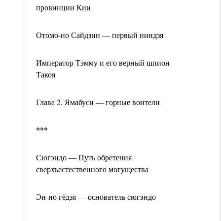
провинции Кии
Отомо-но Сайдзин — первый ниндзя
Император Тэмму и его верный шпион
Такоя
Глава 2. Ямабуси — горные воители
***
Сюгэндо — Путь обретения
сверхъестественного могущества
Эн-но гёдзя — основатель сюгэндо