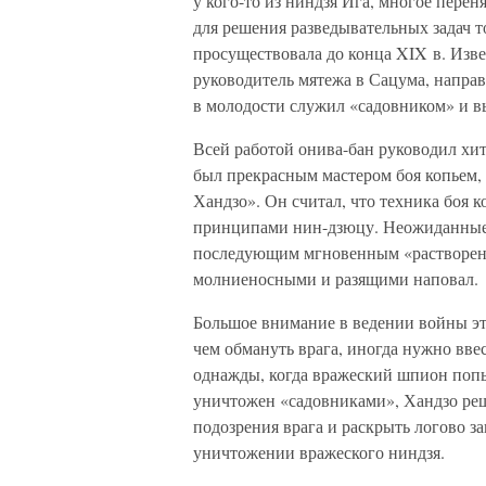
у кого-то из ниндзя Ига, многое перен
для решения разведывательных задач т
просуществовала до конца XIX в. Изв
руководитель мятежа в Сацума, напра
в молодости служил «садовником» и в
Всей работой онива-бан руководил хи
был прекрасным мастером боя копьем,
Хандзо». Он считал, что техника боя 
принципами нин-дзюцу. Неожиданные 
последующим мгновенным «растворение
молниеносными и разящими наповал.
Большое внимание в ведении войны это
чем обмануть врага, иногда нужно вве
однажды, когда вражеский шпион попы
уничтожен «садовниками», Хандзо реш
подозрения врага и раскрыть логово з
уничтожении вражеского ниндзя.