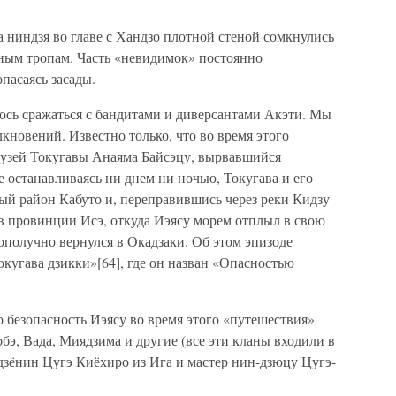
а ниндзя во главе с Хандзо плотной стеной сомкнулись
рным тропам. Часть «невидимок» постоянно
пасаясь засады.
ось сражаться с бандитами и диверсантами Акэти. Мы
кновений. Известно только, что во время этого
рузей Токугавы Анаяма Байсэцу, вырвавшийся
е останавливаясь ни днем ни ночью, Токугава и его
ый район Кабуто и, переправившись через реки Кидзу
 в провинции Исэ, откуда Иэясу морем отплыл в свою
олучно вернулся в Окадзаки. Об этом эпизоде
кугава дзикки»[64], где он назван «Опасностью
 безопасность Иэясу во время этого «путешествия»
бэ, Вада, Миядзима и другие (все эти кланы входили в
 дзёнин Цугэ Киёхиро из Ига и мастер нин-дзюцу Цугэ-