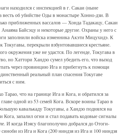
аги находился с инспекцией в г. Сакаи (ныне
ла весть об убийстве Оды в монастыре Хонно-дзи. В
лько приближенных вассалов — Хонда Тадакацу, Сакаи
 Анаяма Байсэцу и некоторые другие. Охраны у него с
ороги заполнили войска изменника Акэти Мицухидэ. К
ок Токугавы, перекрыли взбунтовавшиеся крестьяне.
ого окружения уже не удастся. По легенде, Токугава в
во, но Хаттори Хандзо сумел убедить его, что выход
тупать через провинцию Ига и прибегнуть к помощи
единственный реальный план спасения Токугаве
иться с ним.
 Тарао, что на границе Ига и Кога, и обратился за
лаве одной из 53 семей Кога. Вскоре воины Тарао в
большую кавалькаду Токугавы, а Хандзо поднялся на
и Кога, запалил огни и стал подавать кодовые сигналы
ле. И когда Иэясу благополучно добрался до Отоги-
0 синоби из Ига и Кога (200 ниндзя из Ига и 100 ниндзя