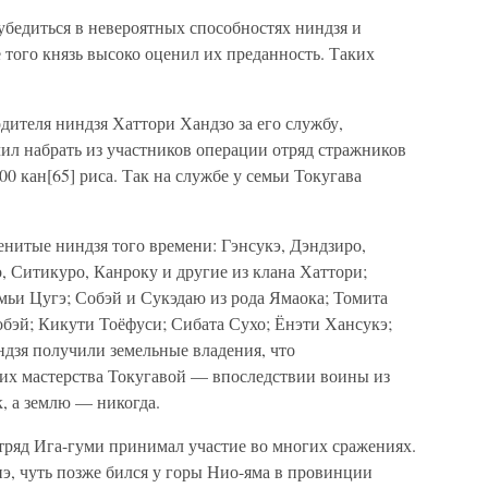
убедиться в невероятных способностях ниндзя и
того князь высоко оценил их преданность. Таких
ителя ниндзя Хаттори Хандзо за его службу,
чил набрать из участников операции отряд стражников
00 кан[65] риса. Так на службе у семьи Токугава
нитые ниндзя того времени: Гэнсукэ, Дэндзиро,
 Ситикуро, Канроку и другие из клана Хаттори;
мьи Цугэ; Собэй и Сукэдаю из рода Ямаока; Томита
бэй; Кикути Тоёфуси; Сибата Сухо; Ёнэти Хансукэ;
ндзя получили земельные владения, что
 их мастерства Токугавой — впоследствии воины из
, а землю — никогда.
ряд Ига-гуми принимал участие во многих сражениях.
иэ, чуть позже бился у горы Нио-яма в провинции