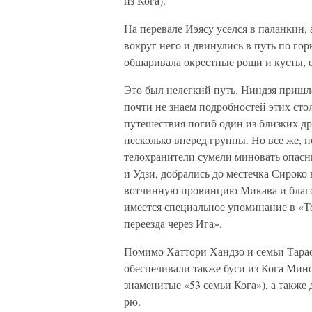
из Кога).
На перевале Иэясу уселся в паланкин, 
вокруг него и двинулись в путь по го
обшаривала окрестные рощи и кусты, о
Это был нелегкий путь. Ниндзя пришл
почти не знаем подробностей этих стол
путешествия погиб один из близких д
несколько вперед группы. Но все же, н
телохранители сумели миновать опасн
и Удзи, добрались до местечка Сироко
вотчинную провинцию Микава и благоп
имеется специальное упоминание в «То
переезда через Ига».
Помимо Хаттори Хандзо и семьи Тарао
обеспечивали также буси из Кога Мино
знаменитые «53 семьи Кога»), а также
рю.