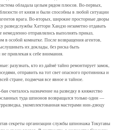
система обладала целым рядом плюсов. Во-первых,
близости от князя и были способны в любой ситуации
 агентов врага. Во-вторых, широкие просторные дворы
ку разведслужбы Хаттори Хандзо незаметно отдавать
е немедленно отправлялись выполнять приказ,
м в особой комнатке. После возвращения агентов,
ыслушивать их доклады, без риска быть
не привлекая к себе внимания.
ые: разузнать, кто из даймё тайно ремонтирует замок,
оседями, отправить на тот свет опасного противника и
всей стране, подмечая все явное и тайное.
бан считалось назначение на разведку в княжество
осланных туда шпионов возвращался только один —
рразведка, укомплектованная мастерами нин-дзюцу
пытав секреты организации службы шпионажа Токугавы