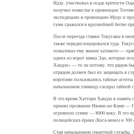
Идзу, участвовал в осаде крепости Ода
получил поместье в провинции Тотоми
экспедициях в провинцию Муцу и прот
гуми сражался в крупнейшей битве при 
После переезда ставки Токугавы в июн
также передислоцировался туда. Токуга
пожаловал ему звание хатамото — прям
одних из ворот замка Эдо, которые по
Хандзо» — то ли потому, что рядом был
отрядом должен был их защищать в случ
воротами пользовались тайные агенты
начальником (оммицу-гасира) тайной 
В это время Хаттори Хандзо в память 
принял прозвание Ивами-но Ками — П
огромную сумму — 8000 коку. В это вр
полицейских-ёрики (Кога-моно) и 300 
Став начальником секретной службы, 