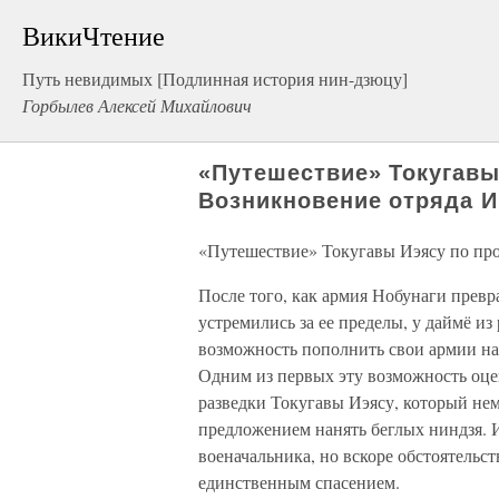
ВикиЧтение
Путь невидимых [Подлинная история нин-дзюцу]
Горбылев Алексей Михайлович
«Путешествие» Токугавы
Возникновение отряда И
«Путешествие» Токугавы Иэясу по пр
После того, как армия Нобунаги превр
устремились за ее пределы, у даймё и
возможность пополнить свои армии н
Одним из первых эту возможность оце
разведки Токугавы Иэясу, который нем
предложением нанять беглых ниндзя. И
военачальника, но вскоре обстоятельст
единственным спасением.