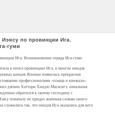
 Иэясу по провинции Ига.
га-гуми
овинции Ига. Возникновение отряда Ига-гуми
атила в пепел провинцию Ига, и многие ниндзя
з разных концов Японии появилась прекрасная
астоящими профессионалами «плаща и кинжала».
нил дзёнин Хаттори Хандзо Масасигэ, начальник
едленно обратился к своему господину с
эясу поначалу не придал значения словам своего
ва сложились так, что ниндзя Ига оказались для него