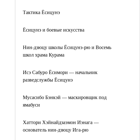
Тактика Ёсицунэ
Ёсицунэ и боевые искусства
Нин-дзюцу школы Ёсицунэ-рю и Восемь
школ храма Курама
Исэ Сабуро Ёсимори — начальник
разведслужбы Ёсицунэ
Мусасибо Бэнкэй — маскировщик под
ямабуси
Хаттори Хэйнайдзаэмон Иэнага —
основатель нин-дзюцу Ига-рю