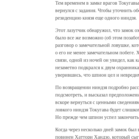
Тем временем в замке врагов Токугавы
вернулся с задания. Чтобы уточнить о
резиденцию князя еще одного ниндзя.
Этот лазутчик обнаружил, что замок о
было все же возможно (об этом позабо
разговор о замечательной ловушке, ко
о его не менее замечательном побеге. 
связи, одной из ночей он увидел, как 
незаметно подкрался к двум охранник
уверившись, что шпион цел и невредим
По возвращении ниндзя подробно расск
подсмотреть, и высказал предположени
вскоре вернуться с ценными сведениям
ловкого ниндзя Токугава будет слишко
Но прежде чем шпион успел закончить
Когда через несколько дней замок был
повинен Хаттори Хандзо, который сыгр