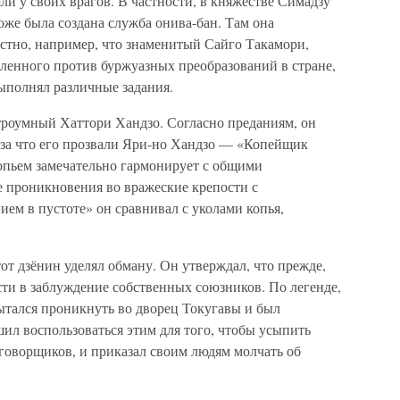
яли у своих врагов. В частности, в княжестве Симадзу
оже была создана служба онива-бан. Там она
естно, например, что знаменитый Сайго Такамори,
вленного против буржуазных преобразований в стране,
ыполнял различные задания.
троумный Хаттори Хандзо. Согласно преданиям, он
 за что его прозвали Яри-но Хандзо — «Копейщик
копьем замечательно гармонирует с общими
проникновения во вражеские крепости с
м в пустоте» он сравнивал с уколами копья,
т дзёнин уделял обману. Он утверждал, что прежде,
сти в заблуждение собственных союзников. По легенде,
тался проникнуть во дворец Токугавы и был
ил воспользоваться этим для того, чтобы усыпить
аговорщиков, и приказал своим людям молчать об