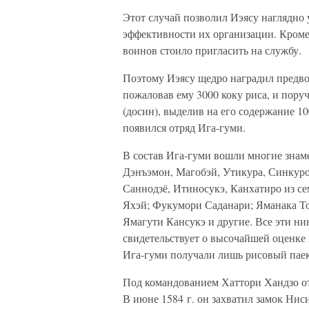
Этот случай позволил Иэясу наглядно 
эффективности их организации. Кроме 
воинов стоило пригласить на службу.
Поэтому Иэясу щедро наградил предвод
пожаловав ему 3000 коку риса, и пору
(досин), выделив на его содержание 10
появился отряд Ига-гуми.
В состав Ига-гуми вошли многие знаме
Дэнъэмон, Магобэй, Утикура, Синкуро,
Саннодзё, Итиносукэ, Канхатиро из се
Яхэй; Фукумори Саданари; Яманака То
Ямагути Кансукэ и другие. Все эти ни
свидетельствует о высочайшей оценке
Ига-гуми получали лишь рисовый паек
Под командованием Хаттори Хандзо от
В июне 1584 г. он захватил замок Нис