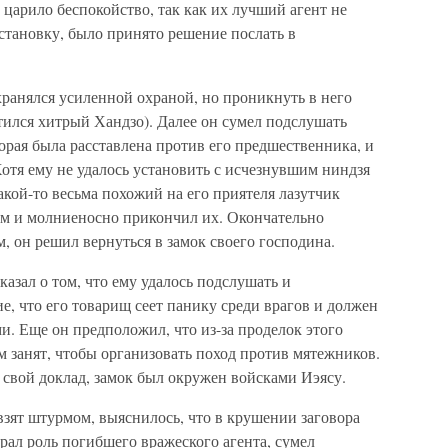
 царило беспокойство, так как их лучший агент не
бстановку, было принято решение послать в
хранялся усиленной охраной, но проникнуть в него
тился хитрый Хандзо). Далее он сумел подслушать
торая была расставлена против его предшественника, и
Хотя ему не удалось установить с исчезнувшим ниндзя
какой-то весьма похожий на его приятеля лазутчик
ам и молниеносно прикончил их. Окончательно
, он решил вернуться в замок своего господина.
азал о том, что ему удалось подслушать и
е, что его товарищ сеет панику среди врагов и должен
и. Еще он предположил, что из-за проделок этого
м занят, чтобы организовать поход против мятежников.
 свой доклад, замок был окружен войсками Иэясу.
 взят штурмом, выяснилось, что в крушении заговора
ал роль погибшего вражеского агента, сумел