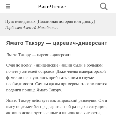
ВикиЧтение
Путь невидимых [Подлинная история нин-дзюцу]
Горбылев Алексей Михайлович
Ямато Такэру — царевич-диверсант
Ямато Такэру — царевич-диверсант
Судя по всему, «ниндзевские» акции были в большом
почете у жителей островов. Даже члены императорской
фамилии не гнушались прибегать к ним в случае
необходимости. Самым ярким примером этого являются
подвиги принца Ямато Такэру.
Ямато Такэру действует как заправский разведчик. Он и
шагу не делает без предварительной разведки ситуации,
активно использует военные и шпионские хитрости,