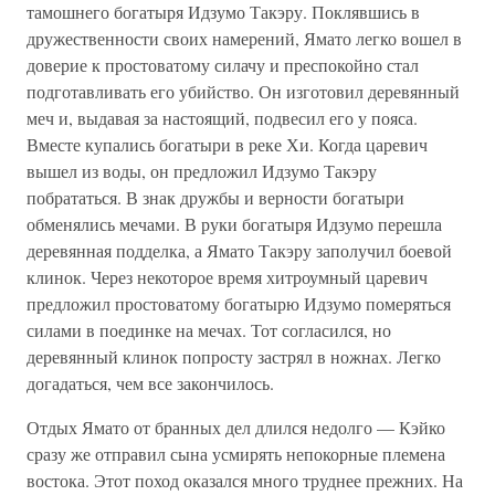
тамошнего богатыря Идзумо Такэру. Поклявшись в
дружественности своих намерений, Ямато легко вошел в
доверие к простоватому силачу и преспокойно стал
подготавливать его убийство. Он изготовил деревянный
меч и, выдавая за настоящий, подвесил его у пояса.
Вместе купались богатыри в реке Хи. Когда царевич
вышел из воды, он предложил Идзумо Такэру
побрататься. В знак дружбы и верности богатыри
обменялись мечами. В руки богатыря Идзумо перешла
деревянная подделка, а Ямато Такэру заполучил боевой
клинок. Через некоторое время хитроумный царевич
предложил простоватому богатырю Идзумо померяться
силами в поединке на мечах. Тот согласился, но
деревянный клинок попросту застрял в ножнах. Легко
догадаться, чем все закончилось.
Отдых Ямато от бранных дел длился недолго — Кэйко
сразу же отправил сына усмирять непокорные племена
востока. Этот поход оказался много труднее прежних. На