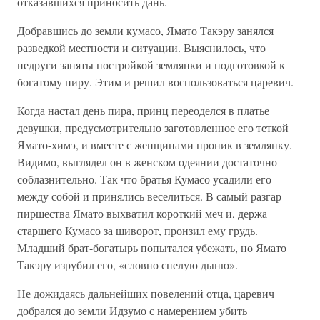
отказавшихся приносить дань.
Добравшись до земли кумасо, Ямато Такэру занялся
разведкой местности и ситуации. Выяснилось, что
недруги заняты постройкой землянки и подготовкой к
богатому пиру. Этим и решил воспользоваться царевич.
Когда настал день пира, принц переоделся в платье
девушки, предусмотрительно заготовленное его теткой
Ямато-химэ, и вместе с женщинами проник в землянку.
Видимо, выглядел он в женском одеянии достаточно
соблазнительно. Так что братья Кумасо усадили его
между собой и принялись веселиться. В самый разгар
пиршества Ямато выхватил короткий меч и, держа
старшего Кумасо за шиворот, пронзил ему грудь.
Младший брат-богатырь попытался убежать, но Ямато
Такэру изрубил его, «словно спелую дыню».
Не дожидаясь дальнейших повелений отца, царевич
добрался до земли Идзумо с намерением убить