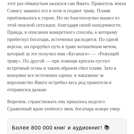
этот раз обманутым оказался сам Ямато. Правитель земли
Самагу заманил его в поле и поджег траву. Пламя
приближалось к герою. Но он благополучно вышел из
этой опасной ситуации, благодаря своей находчивости.
Правда, в описании конкретного способа, к которому
прибегнул богатырь, источники расходятся. По одной
версии, он прорубил путь в траве волшебным мечом,
который за это получил имя «Кусанаги» — «Режущий
траву». По другой — при помощи кресала пустил
встречный огонь и таким образом сбил пламя. Зато в
концовке все источники едины: в наказание за
вероломство Ямато истребил весь род правителя и
отправился дальше.
Впрочем, странствовать ему пришлось недолго.
Сраженный ядом злобного змея, богатырь вскоре умер.
Более 800 000 книг и аудиокниг! 📚