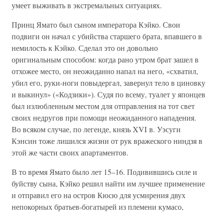
умеет выживать в экстремальных ситуациях.
Принц Ямато был сыном императора Кэйко. Свои
подвиги он начал с убийства старшего брата, впавшего в
немилость к Кэйко. Сделал это он довольно
оригинальным способом: когда рано утром брат зашел в
отхожее место, он неожиданно напал на него, «схватил,
убил его, руки-ноги повыдергал, завернул тело в циновку
и выкинул» («Кодзики»). Судя по всему, туалет у японцев
был излюбленным местом для отправления на тот свет
своих недругов при помощи неожиданного нападения.
Во всяком случае, по легенде, князь XVI в. Уэсуги
Кэнсин тоже лишился жизни от рук вражеского ниндзя в
этой же части своих апартаментов.
В то время Ямато было лет 15–16. Подивившись силе и
буйству сына, Кэйко решил найти им лучшее применение
и отправил его на остров Кюсю для усмирения двух
непокорных братьев-богатырей из племени кумасо,