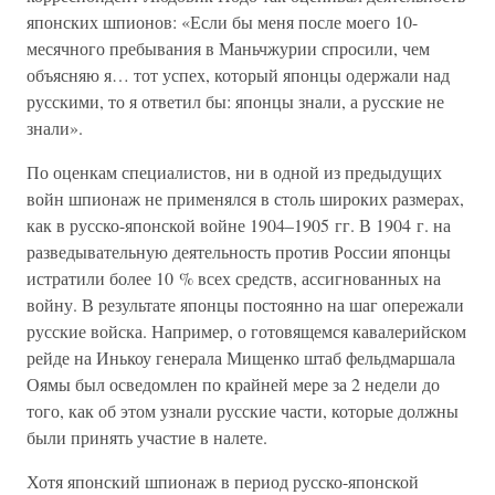
японских шпионов: «Если бы меня после моего 10-
месячного пребывания в Маньчжурии спросили, чем
объясняю я… тот успех, который японцы одержали над
русскими, то я ответил бы: японцы знали, а русские не
знали».
По оценкам специалистов, ни в одной из предыдущих
войн шпионаж не применялся в столь широких размерах,
как в русско-японской войне 1904–1905 гг. В 1904 г. на
разведывательную деятельность против России японцы
истратили более 10 % всех средств, ассигнованных на
войну. В результате японцы постоянно на шаг опережали
русские войска. Например, о готовящемся кавалерийском
рейде на Инькоу генерала Мищенко штаб фельдмаршала
Оямы был осведомлен по крайней мере за 2 недели до
того, как об этом узнали русские части, которые должны
были принять участие в налете.
Хотя японский шпионаж в период русско-японской