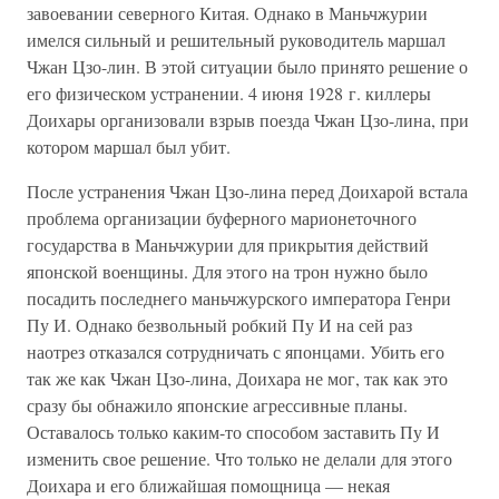
завоевании северного Китая. Однако в Маньчжурии
имелся сильный и решительный руководитель маршал
Чжан Цзо-лин. В этой ситуации было принято решение о
его физическом устранении. 4 июня 1928 г. киллеры
Доихары организовали взрыв поезда Чжан Цзо-лина, при
котором маршал был убит.
После устранения Чжан Цзо-лина перед Доихарой встала
проблема организации буферного марионеточного
государства в Маньчжурии для прикрытия действий
японской военщины. Для этого на трон нужно было
посадить последнего маньчжурского императора Генри
Пу И. Однако безвольный робкий Пу И на сей раз
наотрез отказался сотрудничать с японцами. Убить его
так же как Чжан Цзо-лина, Доихара не мог, так как это
сразу бы обнажило японские агрессивные планы.
Оставалось только каким-то способом заставить Пу И
изменить свое решение. Что только не делали для этого
Доихара и его ближайшая помощница — некая