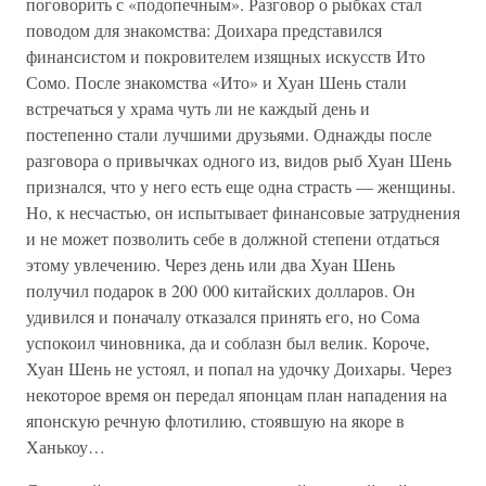
поговорить с «подопечным». Разговор о рыбках стал
поводом для знакомства: Доихара представился
финансистом и покровителем изящных искусств Ито
Сомо. После знакомства «Ито» и Хуан Шень стали
встречаться у храма чуть ли не каждый день и
постепенно стали лучшими друзьями. Однажды после
разговора о привычках одного из, видов рыб Хуан Шень
признался, что у него есть еще одна страсть — женщины.
Но, к несчастью, он испытывает финансовые затруднения
и не может позволить себе в должной степени отдаться
этому увлечению. Через день или два Хуан Шень
получил подарок в 200 000 китайских долларов. Он
удивился и поначалу отказался принять его, но Сома
успокоил чиновника, да и соблазн был велик. Короче,
Хуан Шень не устоял, и попал на удочку Доихары. Через
некоторое время он передал японцам план нападения на
японскую речную флотилию, стоявшую на якоре в
Ханькоу…