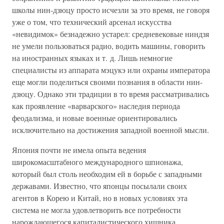
школы нин-дзюцу просто исчезли за это время, не говоря
уже о том, что технический арсенал искусства
«невидимок» безнадежно устарел: средневековые ниндзя
не умели пользоваться радио, водить машины, говорить
на иностранных языках и т. д. Лишь немногие
специалисты из аппарата мэцукэ или охраны императора
еще могли поделиться своими познания в области нин-
дзюцу. Однако эти традиции в то время рассматривались
как проявление «варварского» наследия периода
феодализма, и новые военные ориентировались
исключительно на достижения западной военной мысли.
Япония почти не имела опыта ведения
широкомасштабного международного шпионажа,
который был столь необходим ей в борьбе с западными
державами. Известно, что японцы посылали своих
агентов в Корею и Китай, но в новых условиях эта
система не могла удовлетворить все потребности
нарождающегося капиталистического хищника.