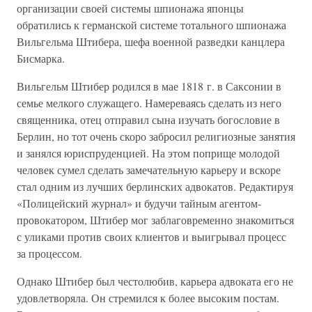
организации своей системы шпионажа японцы
обратились к германской системе тотального шпионажа
Вильгельма Штибера, шефа военной разведки канцлера
Бисмарка.
Вильгельм Штибер родился в мае 1818 г. в Саксонии в
семье мелкого служащего. Намереваясь сделать из него
священника, отец отправил сына изучать богословие в
Берлин, но тот очень скоро забросил религиозные занятия
и занялся юриспруденцией. На этом поприще молодой
человек сумел сделать замечательную карьеру и вскоре
стал одним из лучших берлинских адвокатов. Редактируя
«Полицейский журнал» и будучи тайным агентом-
провокатором, Штибер мог заблаговременно знакомиться
с уликами против своих клиентов и выигрывал процесс
за процессом.
Однако Штибер был честолюбив, карьера адвоката его не
удовлетворяла. Он стремился к более высоким постам.