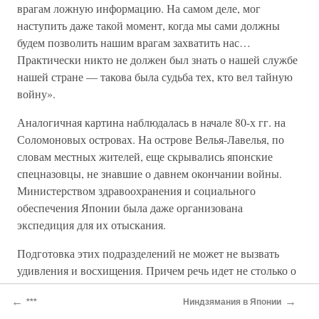
врагам ложную информацию. На самом деле, мог
наступить даже такой момент, когда мы сами должны
будем позволить нашим врагам захватить нас…
Практически никто не должен был знать о нашей службе
нашей стране — такова была судьба тех, кто вел тайную
войну».
Аналогичная картина наблюдалась в начале 80-х гг. на
Соломоновых островах. На острове Велья-Лавелья, по
словам местных жителей, еще скрывались японские
спецназовцы, не знавшие о давнем окончании войны.
Министерством здравоохранения и социального
обеспечения Японии была даже организована
экспедиция для их отыскания.
Подготовка этих подразделений не может не вызвать
удивления и восхищения. Причем речь идет не столько о
физической натренированности, сколько о невероятной
←
→
***
Ниндзямания в Японии
психологической закалке. Ведь просидеть в джунглях 30