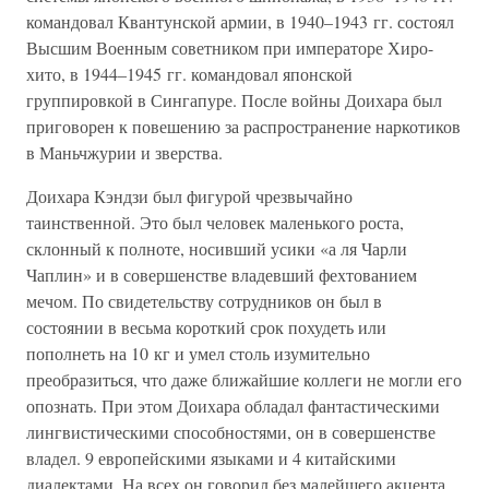
командовал Квантунской армии, в 1940–1943 гг. состоял
Высшим Военным советником при императоре Хиро-
хито, в 1944–1945 гг. командовал японской
группировкой в Сингапуре. После войны Доихара был
приговорен к повешению за распространение наркотиков
в Маньчжурии и зверства.
Доихара Кэндзи был фигурой чрезвычайно
таинственной. Это был человек маленького роста,
склонный к полноте, носивший усики «а ля Чарли
Чаплин» и в совершенстве владевший фехтованием
мечом. По свидетельству сотрудников он был в
состоянии в весьма короткий срок похудеть или
пополнеть на 10 кг и умел столь изумительно
преобразиться, что даже ближайшие коллеги не могли его
опознать. При этом Доихара обладал фантастическими
лингвистическими способностями, он в совершенстве
владел. 9 европейскими языками и 4 китайскими
диалектами. На всех он говорил без малейшего акцента.