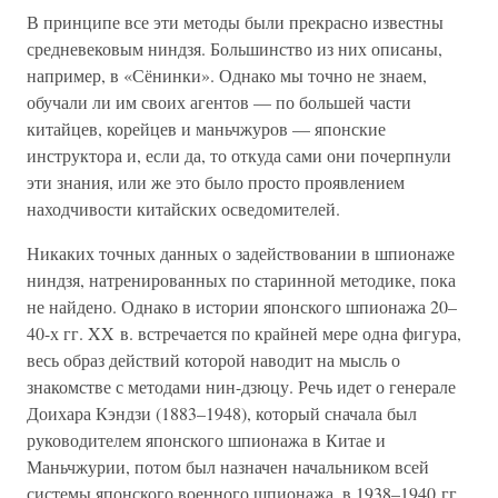
В принципе все эти методы были прекрасно известны
средневековым ниндзя. Большинство из них описаны,
например, в «Сёнинки». Однако мы точно не знаем,
обучали ли им своих агентов — по большей части
китайцев, корейцев и маньчжуров — японские
инструктора и, если да, то откуда сами они почерпнули
эти знания, или же это было просто проявлением
находчивости китайских осведомителей.
Никаких точных данных о задействовании в шпионаже
ниндзя, натренированных по старинной методике, пока
не найдено. Однако в истории японского шпионажа 20–
40-х гг. XX в. встречается по крайней мере одна фигура,
весь образ действий которой наводит на мысль о
знакомстве с методами нин-дзюцу. Речь идет о генерале
Доихара Кэндзи (1883–1948), который сначала был
руководителем японского шпионажа в Китае и
Маньчжурии, потом был назначен начальником всей
системы японского военного шпионажа, в 1938–1940 гг.