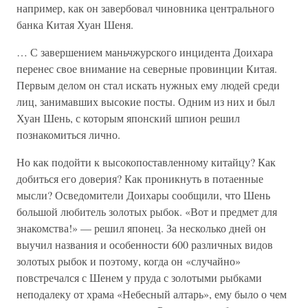
например, как он завербовал чиновника центрального
банка Китая Хуан Шеня.
… С завершением маньчжурского инцидента Доихара
перенес свое внимание на северные провинции Китая.
Первым делом он стал искать нужных ему людей среди
лиц, занимавших высокие посты. Одним из них и был
Хуан Шень, с которым японский шпион решил
познакомиться лично.
Но как подойти к высокопоставленному китайцу? Как
добиться его доверия? Как проникнуть в потаенные
мысли? Осведомители Доихары сообщили, что Шень
большой любитель золотых рыбок. «Вот и предмет для
знакомства!» — решил японец. За несколько дней он
выучил названия и особенности 600 различных видов
золотых рыбок и поэтому, когда он «случайно»
повстречался с Шенем у пруда с золотыми рыбками
неподалеку от храма «Небесный алтарь», ему было о чем