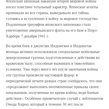
Японский шпионаж накануне второй мировой войны
носил поистине тотальный характер. Японские агенты
проникали во все страны, выведывали все тайны,
готовясь к вступлению в войну за мировое господство.
Подлинным триумфом японского шпионажа стало
уничтожение американского флота на его базе в Пирл-
Харборе 7 декабря 1941 г.
Во время боев в джунглях Индонезии и Индокитая
японцы активно использовали специальные мобильные
диверсионные группы, подготовленные к действиям во
вражеском тылу, способные выживать в тяжелейших
условиях. Уже через много лет после окончания войны
эти группы произвели настоящий фурор: в
периодической печати разных стран сообщалось, что они
«продолжают выполнять неотмененные приказы своих
начальников, полученные во время войны, ведя боевые
действия». Особенно примечателен случай с лейтенантом
Онода Хироо, который в течение 30 лет после