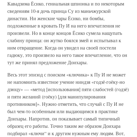
Кавадзима Ёсико, гениальная шпионка и по некоторым
сведениям 10-я дочь принца Су из маньчжурской
династии. Ни женские чары Ёсико, ни бомбы,
подложенные в кровать Пу И на него впечатления не
произвели. Но в конце концов Ёсико сумела нащупать
слабину принца: он жутко боялся змей и испытывал к
ним отвращение. Когда он увидел на своей постели
гадюку, это произвело на него такое впечатление, что он
тут же принял предложение Доихары.
Весь этот эпизод с поиском «ключика» к Пу И не может
не напомнить известное учение ниндзя «годзё-гоёку-но
дзюцу» — «метод [использования] пяти слабостей (годзё)
и пяти желаний (гоёку) [для манипулирования
противником]». Нужно отметить, что случай с Пу И не
был чем-то особенным или выдающимся в практике
Доихары. Напротив, он показывает самый типичный
образец его работы. Точно таким же образом Доихара
подбирал «ключи“ и к другим нужным ему людям. Вот,