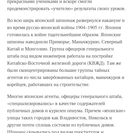
прекрасными учениками и вскоре смогли
продемонстрировать «учителю» результаты своих уроков.
Во всю ширь японский шпионаж развернулся накануне и
во время русско-японской войны 1904–1905 гг. Япония
готовилась к войне тщательнейшим образом. Японские
шпионы наводнили Приморье, Маньчжурию, Северный
Китай и Монголию. Группа офицеров генерального
штаба под видом инженеров работала на постройке
Китайско-Восточной железной дороги (КВЖД). Там же
были сконцентрированы большие группы тайных
агентов из числа завербованных китайцев, маньчжуров и
корейцев, работавших на строительстве.
Многие японские агенты, офицеры генерального штаба,
«специализировались» в качестве содержателей
публичных домов и курилен опиума. Причем «японские»
улицы таких городов как Владивосток, Никольск и
другие почти сплошь состояли из публичных домов.
Шпионы скрывались под видом проституток и