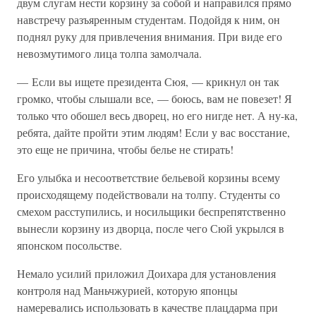
двум слугам нести корзину за собой и направился прямо
навстречу разъяренным студентам. Подойдя к ним, он
поднял руку для привлечения внимания. При виде его
невозмутимого лица толпа замолчала.
— Если вы ищете президента Сюя, — крикнул он так
громко, чтобы слышали все, — боюсь, вам не повезет! Я
только что обошел весь дворец, но его нигде нет. А ну-ка,
ребята, дайте пройти этим людям! Если у вас восстание,
это еще не причина, чтобы белье не стирать!
Его улыбка и несоответствие бельевой корзины всему
происходящему подействовали на толпу. Студенты со
смехом расступились, и носильщики беспрепятственно
вынесли корзину из дворца, после чего Сюй укрылся в
японском посольстве.
Немало усилий приложил Доихара для установления
контроля над Маньчжурией, которую японцы
намеревались использовать в качестве плацдарма при