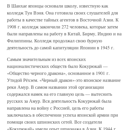
В Шанхае японцы основали школу, известную как
колледж Тун Вэня. Она готовила своих слушателей для
работы в качестве тайных агентов в Восточной Азии. К
1908 г. колледж закончили 272 человека, которые затем
были направлены на работу в Китай, Бирму, Индию и на
Филиппины. Колледж продолжал свою бурную
деятельность до самой капитуляции Японии в 1945 г.
Самым значительным из всех японских
националистических обществ было Кокурюкай —
«Общество черного дракона», основанное в 1901 г.
Утидой Рёхэем. «Черный дракон»-это японское название
реки Амур. В самом названии этой организации
содержался намек на его главную цель — вытеснить
русских за Амур. Вся деятельность Кокурюкай была
направлена на войну с Россией, цель его работы
заключалась в обеспечении успеха японской армии при
помощи своих шпионских сетей. Все создатели
«Кокурюкай» имели опыт шпионажа в Азии. К 1944 г.