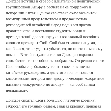
Доихара вступил в сговор с влиятельной политической
группировкой Аньфу в расчете на ее поддержку в
покорении Китая. Однако его ставка оказалась битой:
возмущенный предательством и продажностью
руководителей китайский народ поднялся против
правительства, а восставшие студенты осадили
президентский дворец, где укрылся главный пособник
японцев президент Сюй. Сюй был страшно напуган, так
как боялся, что студенты убьют его, но никто не мог ему
помочь. В этой ситуации только Доихара сохранил
спокойствие и способность соображать. Он решил спасти
Сюя, чтобы еще больше усилить свое влияние на
китайское руководство, а для этого воспользовался
классическим методом нин-дзюцу, имеющим колоритное
название «какурэмино-но дзюцу» — «способ плаща-
невидимки».
Доихара спрятал Сюя в большую плетеную корзину,
забросал его грязным бельем, завязал крышку, приказал