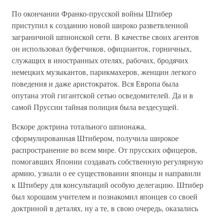
По окончании Франко-прусской войны Штибер
приступил к созданию новой широко разветвленной
заграничной шпионской сети. В качестве своих агентов
он использовал буфетчиков, официанток, горничных,
служащих в иностранных отелях, рабочих, бродячих
немецких музыкантов, парикмахеров, женщин легкого
поведения и даже аристократок. Вся Европа была
опутана этой гигантской сетью осведомителей. Да и в
самой Пруссии тайная полиция была вездесущей.
Вскоре доктрина тотального шпионажа,
сформулированная Штибером, получила широкое
распространение во всем мире. От прусских офицеров,
помогавших Японии создавать собственную регулярную
армию, узнали о ее существовании японцы и направили
к Штиберу для консультаций особую делегацию. Штибер
был хорошим учителем и познакомил японцев со своей
доктриной в деталях, ну а те, в свою очередь, оказались