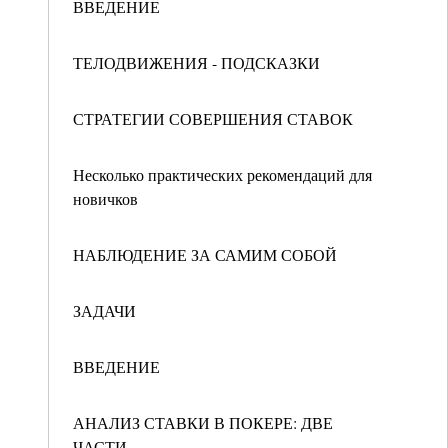
ВВЕДЕНИЕ
ТЕЛОДВИЖЕНИЯ - ПОДСКАЗКИ
СТРАТЕГИИ СОВЕРШЕНИЯ СТАВОК
Несколько практических рекомендаций для
новичков
НАБЛЮДЕНИЕ ЗА САМИМ СОБОЙ
ЗАДАЧИ
ВВЕДЕНИЕ
АНАЛИЗ СТАВКИ В ПОКЕРЕ: ДВЕ
ЧАСТИ