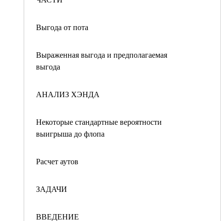
Выгода от пота
Выраженная выгода и предполагаемая
выгода
АНАЛИЗ ХЭНДА
Некоторые стандартные вероятности
выигрыша до флопа
Расчет аутов
ЗАДАЧИ
ВВЕДЕНИЕ