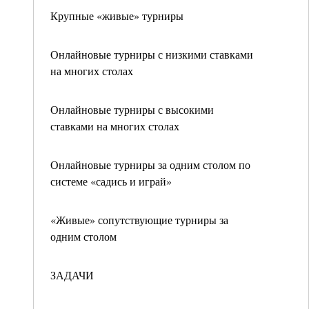
Крупные «живые» турниры
Онлайновые турниры с низкими ставками
на многих столах
Онлайновые турниры с высокими
ставками на многих столах
Онлайновые турниры за одним столом по
системе «садись и играй»
«Живые» сопутствующие турниры за
одним столом
ЗАДАЧИ