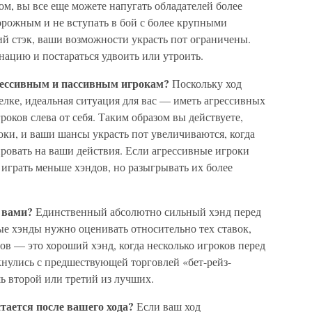
лом, вы все еще можете напугать обладателей более
орожным и не вступать в бой с более крупными
ий стэк, ваши возможности украсть пот ограничены.
ацию и постараться удвоить или утроить.
рессивным и пассивным игрокам?
Поскольку ход
релке, идеальная ситуация для вас — иметь агрессивных
роков слева от себя. Таким образом вы действуете,
роки, и ваши шансы украсть пот увеличиваются, когда
ировать на ваши действия. Если агрессивные игроки
: играть меньше хэндов, но разыгрывать их более
 вами?
Единственный абсолютно сильный хэнд перед
ые хэнды нужно оценивать относительно тех ставок,
ов — это хороший хэнд, когда несколько игроков перед
кнулись с предшествующей торговлей «бет-рейз-
шь второй или третий из лучших.
тается после вашего хода?
Если ваш ход