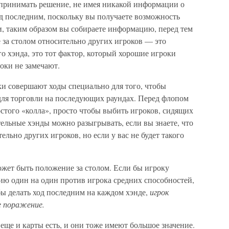
я принимать решение, не имея никакой информации о
д последним, поскольку вы получаете возможность
и, таким образом вы собираете информацию, перед тем
 за столом относительно других игроков — это
 хэнда, это тот фактор, который хорошие игроки
оки не замечают.
ки совершают ходы специально для того, чтобы
ля торговли на последующих раундах. Перед флопом
стого «колла», просто чтобы выбить игроков, сидящих
ельные хэнды можно разыгрывать, если вы знаете, что
ельно других игроков, но если у вас не будет такого
ожет быть положение за столом. Если бы игроку
ию один на один против игрока средних способностей,
бы делать ход последним на каждом хэнде,
игрок
е поражение.
 еще и карты есть, и они тоже имеют большое значение.