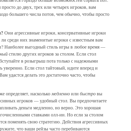
я просто до двух, трех или четырех игроков, вам
аздо большего числа потов, чем обычно, чтобы просто
м?
Они агрессивные игроки, консервативные игроки
ь ли среди них знаменитые игроки с известным вам
ны? Наиболее выгодный стиль игры в любое время —
ный
стилю других игроков за столом. Если стол
 Вступайте в розыгрыш пота только с надежными
ь уверенно. Если стол тайтовый, идите вперед и
Вам удастся делать это достаточно часто, чтобы
же определяет, насколько
медленно
или
быстро
вы
ассивных игроков — удобный стол. Вы предпочитаете
капливать деньги медленно, но верно. Это хорошая
огочисленными ставками олл-ин. Но если за столом
ется поменять свою стратегию. Действия агрессивных
ружите, что ваши рейзы часто перебиваются