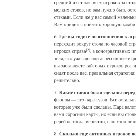
средний из стэков всех игроков за сто
мелких стэков, но вам нужно быть ост
стэками. Если же у вас самый маленьк
Вам придется поймать хорошую комбин
Где вы сидите по отношению к аг
6.
переходит вокруг стола по часовой ст
[2]
игроков справа
, а консервативных иг
зная, что уже сделали агрессивные иг
вы заставляете тайтовых игроков реаг
сидят после вас, правильная стратегия
решительно.
Какие ставки были сделаны перед
7.
флопом — это пара тузов. Все остальн
которые уже были сделаны. Пара валет
вами сбросили карты, но если вы стол
ререйз», тогда, вероятно, ваш хэнд ли
Сколько еще активных игроков ос
8.