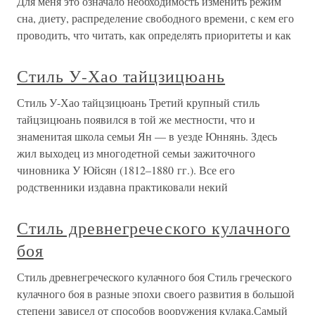
Для меня это означало необходимость изменить режим
сна, диету, распределение свободного времени, с кем его
проводить, что читать, как определять приоритеты и как
Стиль У-Хао тайцзицюань
Стиль У-Хао тайцзицюань Третий крупный стиль
тайцзицюань появился в той же местности, что и
знаменитая школа семьи Ян — в уезде Юннянь. Здесь
жил выходец из многодетной семьи зажиточного
чиновника У Юйсян (1812–1880 гг.). Все его
родственники издавна практиковали некий
Стиль древнегреческого кулачного
боя
Стиль древнегреческого кулачного боя Стиль греческого
кулачного боя в разные эпохи своего развития в большой
степени зависел от способов вооружения кулака.Самый