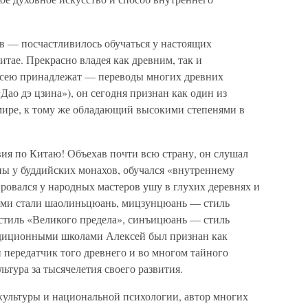
 — посчастливилось обучаться у настоящих
итае. Прекрасно владея как древним, так и
сею принадлежат — переводы многих древних
«Дао дэ цзина»), он сегодня признан как один из
мире, к тому же обладающий высокими степенями в
вия по Китаю! Объехав почти всю страну, он слушал
ны у буддийских монахов, обучался «внутреннему
ировался у народных мастеров ушу в глухих деревнях и
ями стали шаолиньцюань, мицзунцюань — стиль
стиль «Великого предела», синъицюань — стиль
диционными школами Алексей был признан как
передатчик того древнего и во многом тайного
льтура за тысячелетия своего развития.
культуры и национальной психологии, автор многих