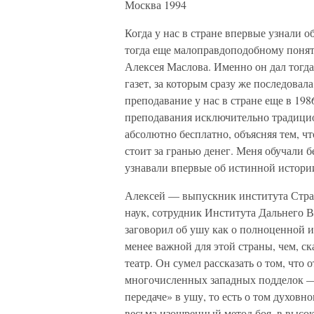
Москва 1994
Когда у нас в стране впервые узнали о
тогда еще малоправдоподобному понят
Алексея Маслова. Именно он дал тогд
газет, за которым сразу же последова
преподавание у нас в стране еще в 19
преподавания исключительно традицио
абсолютно бесплатно, объясняя тем, чт
стоит за гранью денег. Меня обучали 
узнавали впервые об истинной истори
Алексей — выпускник института Стра
наук, сотрудник Института Дальнего 
заговорил об ушу как о полноценной и
менее важной для этой страны, чем, 
театр. Он сумел рассказать о том, что
многочисленных западных подделок —
передаче» в ушу, то есть о том духов
весьма изощренный метод боя, в высок