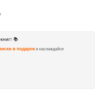
н
книг! 📚
писки в подарок
и наслаждайся