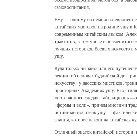
самовоспитания.
Ему — одному из немногих европейцев
китайских мастеров на родине ушу в К
современным китайским языком (Алек
трактатов, в том числе и знаменитого 
лучших историков боевых искусств в 
ушу.
Куда только ни заносили его путешест
лекции об основах буддийской доктри
искусству» у даосских мистиков, трен
просторных Академиях ушу. Его стил
«потерянного следа», тайцзицюань — 
«формы и воли», причем многими тра
истинный носитель ушу — фактически 
знания, которое накопила китайская ку
Отличный знаток китайской истории, 