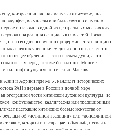
б ушу, которое пришло на смену экзотическому, но
ию «кунфу», во многом оно было связано с именем
а первое интервью в одной из центральных московских
ла недовольная реакция официальных властей. Начав
86 г., он и сегодня неизменно придерживается принципа
нных аспектов ушу, причем до сих пор он делает это
о «настоящее обучение — это передача души, а это
бесплатно — я передаю тоже бесплатно». Многие
и и философии ушу именно из книг Маслова.
н Азии и Африки при МГУ, кандидат исторических
Востока РАН впервые в России в полной мере
 многогранной части китайской духовной культуры, не
скажем, конфуцианство, каллиграфия или традиционный
 отличает настоящие китайские боевые искусства от
 речь шла об «истинной традиции» или «доподлинной
ном стержне, который и превращает обычный, пускай и
ое духовное искусство и способ внутреннего