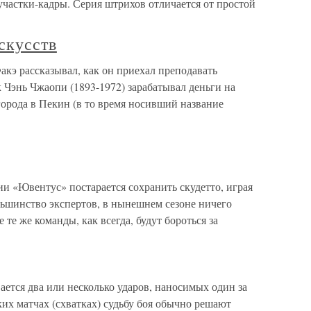
 участки-кадры. Серия штрихов отличается от простой
скусств
кэ рассказывал, как он приехал преподавать
 Чэнь Чжаопи (1893-1972) зарабатывал деньги на
 города в Пекин (в то время носивший название
и «Ювентус» постарается сохранить скудетто, играя
льшинство экспертов, в нынешнем сезоне ничего
 те же команды, как всегда, будут бороться за
тся два или несколько ударов, наносимых один за
ких матчах (схватках) судьбу боя обычно решают