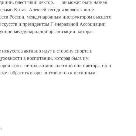
адиций, блестящий лектор, — он может быть назван
елами Китая. Алексей сегодня является вице-
сств России, международным инструктором высшего
искусств и президентом Г енеральной Ассоциации
рупной международной организации, которая
е искусства активно идут в сторону спорта и
духовности в воспитании, которая была им
торой стоит не только многолетний опыт автора, но и
ожет обратить взоры энтузиастов к истинным
в,