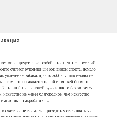
фикация
ном мире представляет собой, что значит «... русский
е-кто считает рукопашный бой видом спорта; немало
 как увлечение, забава, просто хобби. Лишь немногие
в том, что он является одной из ветвей боевого
к бы то ни было, основой рукопашного боя является
, искусство не менее благородное, чем искусство
гимнастики и акробатики...
к счастью, не так часто приходится сталкиваться с
 то на улице или дома. А если такое случается, обычно