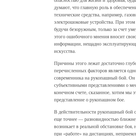
думают, что главную роль в обеспече
технические средства, например, газо
электрошоковые устройства. При этом 
будучи безоружным, только за счет ум
этого ошибочного мнения вносит свою
информации, нещадно эксплуатирующи
искусства.
Причины этого лежат достаточно глубо
перечисленных факторов является одн
современника на рукопашный бой. Он де
субъективными представлениями о мес
конечном счете, сказанное, хотим мы 
представление о рукопашном бое.
В действительности рукопашный бой о
еще точнее — разновидностью ближнег
возникает в реальной обстановке боя, 
при «работе» на дистанциях, неприемл