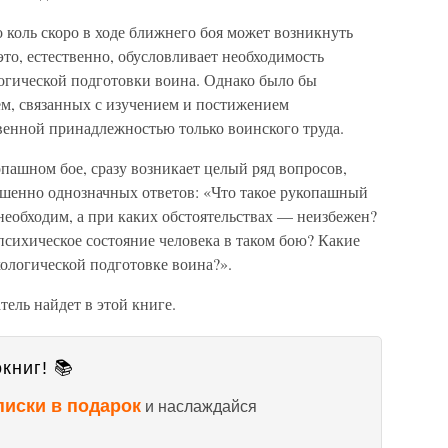
 коль скоро в ходе ближнего боя может возникнуть
это, естественно, обусловливает необходимость
огической подготовки воина. Однако было бы
ем, связанных с изучением и постижением
венной принадлежностью только воинского труда.
опашном бое, сразу возникает целый ряд вопросов,
шенно однозначных ответов: «Что такое рукопашный
необходим, а при каких обстоятельствах — неизбежен?
психическое состояние человека в таком бою? Какие
хологической подготовке воина?».
ель найдет в этой книге.
книг! 📚
писки в подарок
и наслаждайся