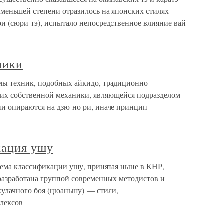
 меньшей степени отразилось на японских стилях
ри (сюри-тэ), испытало непосредственное влияние вай-
ники
емы техник, подобных айкидо, традиционно
их собственной механики, являющейся подразделом
ни опираются на дзю-но ри, иначе принцип
кация ушу
ема классификации ушу, принятая ныне в КНР,
 разработана группой современных методистов и
 кулачного боя (цюаньшу) — стили,
лексов