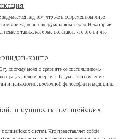
икация
 задумаемся над тем, что же в современном мире
сский бой удалый, наш рукопашный бой».Некоторые
 немало таких, которые полагают, что это ни что
ёриндзи-кэнпо
Эту систему можно сравнить со светильником,-
их разум, тело и энергию. Разум – это изучение
гии и психологии, восточной философии и медицины,
бой, и сущность полицейских
 полицейских систем. Что представляет собой
боя, излагаемая в настоящем руководстве, и на каких