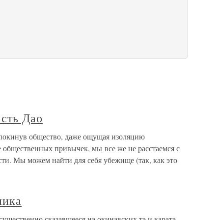
сть Дао
покинув общество, даже ощущая изоляцию
 общественных привычек, мы все же не расстаемся с
ти. Мы можем найти для себя убежище (так, как это
ника
существенно сказавшееся на окинавских тэ и каратэ-