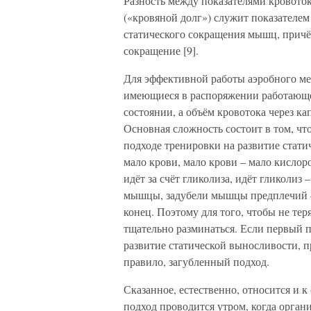
Разность между показателями кровоток
(«кровяной долг») служит показателем
статического сокращения мышц, причё
сокращение [9].
Для эффективной работы аэробного ме
имеющиеся в распоряжении работающ
состоянии, а объём кровотока через 
Основная сложность состоит в том, чт
подходе тренировки на развитие стат
мало крови, мало крови – мало кисло
идёт за счёт гликолиза, идёт гликолиз 
мышцы, задубели мышцы предплечий – 
конец. Поэтому для того, чтобы не те
тщательно разминаться. Если первый п
развитие статической выносливости, п
правило, загубленный подход.
Сказанное, естественно, относится и 
подход проводится утром, когда орган