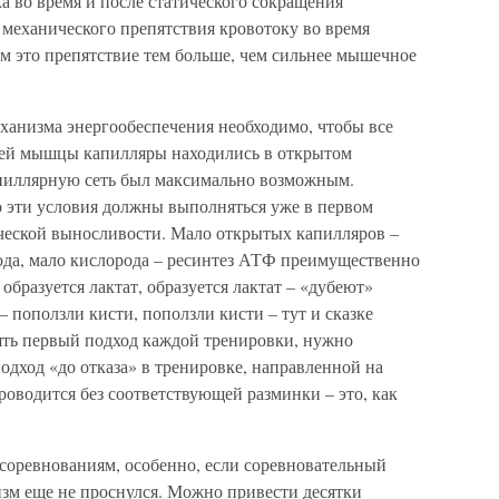
а во время и после статического сокращения
 механического препятствия кровотоку во время
м это препятствие тем больше, чем сильнее мышечное
ханизма энергообеспечения необходимо, чтобы все
ей мышцы капилляры находились в открытом
капиллярную сеть был максимально возможным.
о эти условия должны выполняться уже в первом
ической выносливости. Мало открытых капилляров –
рода, мало кислорода – ресинтез АТФ преимущественно
– образуется лактат, образуется лактат – «дубеют»
поползли кисти, поползли кисти – тут и сказке
рять первый подход каждой тренировки, нужно
одход «до отказа» в тренировке, направленной на
роводится без соответствующей разминки – это, как
к соревнованиям, особенно, если соревновательный
изм еще не проснулся. Можно привести десятки