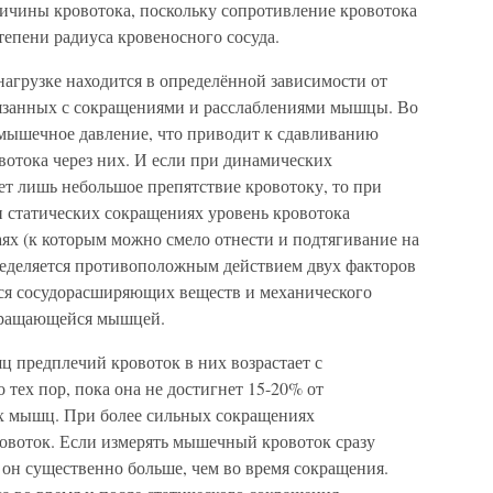
ичины кровотока, поскольку сопротивление кровотока
епени радиуса кровеносного сосуда.
грузке находится в определённой зависимости от
вязанных с сокращениями и расслаблениями мышцы. Во
мышечное давление, что приводит к сдавливанию
отока через них. И если при динамических
т лишь небольшое препятствие кровотоку, то при
 статических сокращениях уровень кровотока
аях (к которым можно смело отнести и подтягивание на
еделяется противоположным действием двух факторов
ся сосудорасширяющих веществ и механического
кращающейся мышцей.
ц предплечий кровоток в них возрастает с
тех пор, пока она не достигнет 15-20% от
х мышц. При более сильных сокращениях
овоток. Если измерять мышечный кровоток сразу
 он существенно больше, чем во время сокращения.