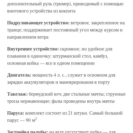
дополнительный руль (тример), приводимый с помощью
винтового устройства из кокпита
Подруливающее устройство:
ветровое, закрепленное на
транце; поддерживает постоянный угол между курсом и
направлением ветра
Внутреннее устройство:
скромное, но удобное для
плавания в одиночку: штурманский стол, камбуз,
основная койка — все в одном помещении
Двигатель:
мощность 4 л. с., служит в основном для
зарядки аккумуляторов и маневрирования в порту
Такелаж:
бермудский кеч; две стальные мачты; струнные
тросы нержавеющие; фалы проведены внутрь мачты
Паруса:
комплект состоит из 21 штуки. Самый большой
2
парус — 90 м
Застройка палубы:
на яхте отсутствует рубка — для