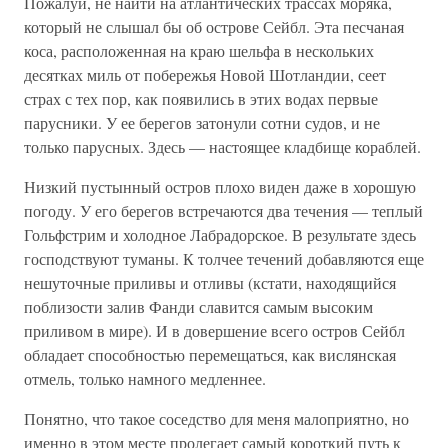
Пожалуй, не найти на атлантических трассах моряка,
который не слышал бы об острове Сейбл. Эта песчаная
коса, расположенная на краю шельфа в нескольких
десятках миль от побережья Новой Шотландии, сеет
страх с тех пор, как появились в этих водах первые
парусники. У ее берегов затонули сотни судов, и не
только парусных. Здесь — настоящее кладбище кораблей.
Низкий пустынный остров плохо виден даже в хорошую
погоду. У его берегов встречаются два течения — теплый
Гольфстрим и холодное Лабрадорское. В результате здесь
господствуют туманы. К толчее течений добавляются еще
нешуточные приливы и отливы (кстати, находящийся
поблизости залив Фанди славится самым высоким
приливом в мире). И в довершение всего остров Сейбл
обладает способностью перемещаться, как вислянская
отмель, только намного медленнее.
Понятно, что такое соседство для меня малоприятно, но
именно в этом месте пролегает самый короткий путь к