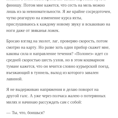
финишу. Потом мне кажется, что сесть на мель можно
лишь из-за невнимательности. Я же крайне сосредоточен,
чутко реагирую на изменение курса яхты,
прислушиваюсь к каждому новому звуку и вскакиваю на
ноги даже от звяканья ложек.
Бросаю взгляд на эхолот, лаг, проверяю скорость, потом
смотрю на карту. Но разве хоть один прибор скажет мне,
каковы сила и направление течения? «Полонез» идет со
средней скоростью шесть узлов, но в этом кошмарном
тумане кажется, что он мчится словно курьерский поезд,
въезжающий в туннель, выход из которого завален
лавиной.
Я не выдерживаю напряжения и делаю поворот на
другой галс. А уже через полчаса жалею о потерянных
милях и начинаю рассуждать сам с собой:
— Ты, что, боишься?