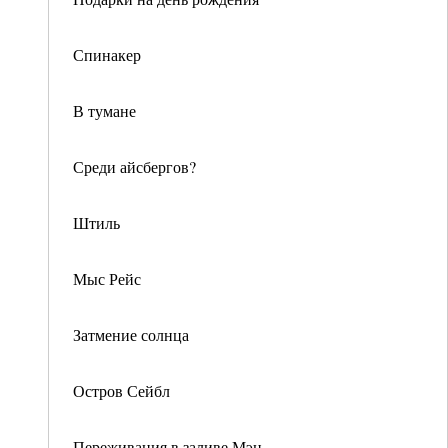
Спинакер
В тумане
Среди айсбергов?
Штиль
Мыс Рейс
Затмение солнца
Остров Сейбл
Переживания в заливе Мэн