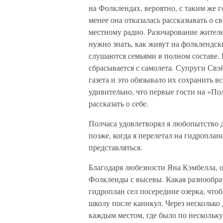
на Фолклендах, вероятно, с таким же 
менее она отказалась рассказывать о с
местному радио. Разочарование жител
нужно знать, как живут на фолклендски
слушаются семьями в полном составе. 
сбрасывается с самолета. Супруги Свэ
газета и это обязывало их сохранить в
удивительно, что первые гости на «По
рассказать о себе.
Полчаса удовлетворял я любопытство д
позже, когда я перелетал на гидропла
представляться.
Благодаря любезности Яна Кэмбелла, о
Фолкленды с высевы. Какая разнообра
гидроплан сел посередине озерка, что
школу после каникул. Через несколько 
каждым местом, где было по нескольк