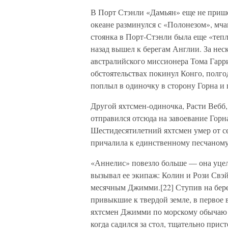
В Порт Стэнли «Дамьян» еще не пришел
океане разминулся с «Полонезом», мча
стоянка в Порт-Стэнли была еще «теп
назад вышел к берегам Англии. За нес
австралийского миссионера Тома Гарр
обстоятельствах покинул Конго, полго
поплыл в одиночку в сторону Горна и 
Другой яхтсмен-одиночка, Расти Вебб,
отправился отсюда на завоевание Горн
Шестидесятилетний яхтсмен умер от се
причалила к единственному песчаному
«Аннелис» повезло больше — она уцел
вызывал ее экипаж: Колин и Рози Свэй
месячным Джимми.[22] Ступив на берег
привыкшие к твердой земле, в первое 
яхтсмен Джимми по морскому обычаю и 
когда садился за стол, тщательно прис