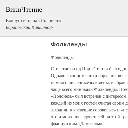
ВикиЧтение
Вокруг света на «Полонезе»
Барановский Кшиштоф
Фолкленды
Фолкленды
Столетие назад Порт-Стэнли был одн
Однако с концом эпохи парусников вс
немногочисленные яхтсмены, выбравш
чаще всего миновали Фолкленды. Поэт
«Полонеза» был встречен с интересом.
каждый из моих гостей считал своим д
заходили в «ревущие сороковые» и «не
что и моих последователей на этой тр
французским «Дамьяном».