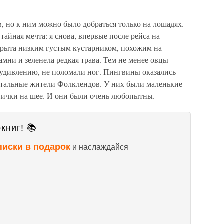
, но к ним можно было добраться только на лошадях.
айная мечта: я снова, впервые после рейса на
окрыта низким густым кустарником, похожим на
камни и зеленела редкая трава. Тем не менее овцы
 удивлению, не поломали ног. Пингвины оказались
стальные жители Фолклендов. У них были маленькие
ички на шее. И они были очень любопытны.
книг! 📚
писки в подарок
и наслаждайся