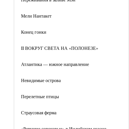
Мели Нантакет
Конец гонки
II ВОКРУГ СВЕТА НА «ПОЛОНЕЗЕ»
Атлантика — южное направление
Невидимые острова
Перелетные птицы
Страусовая ферма
«Ревущие сороковые» в Индийском океане