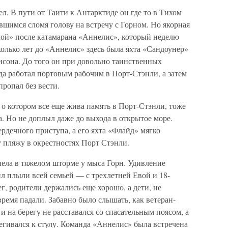
. В пути от Таити к Антарктиде он где то в Тихом
вшимся сломя голову на встречу с Горном. Но якорная
лой» после катамарана «Аннелис», который неделю
колько лет до «Аннелис» здесь была яхта «Сандоунер»
исона. До того он при довольно таинственных
да работал портовым рабочим в Порт-Стэнли, а затем
пропал без вести.
 о котором все еще жива память в Порт-Стэнли, тоже
а. Но не доплыл даже до выхода в открытое море.
рдечного приступа, а его яхта «Флайд» мягко
 пляжу в окрестностях Порт Стэнли.
ела в тяжелом шторме у мыса Горн. Удивление
л плыли всей семьей — с трехлетней Евой и 18-
, родители держались еще хорошо, а дети, не
время падали. Забавно было слышать, как ветеран-
на берегу не расставался со спасательным поясом, а
тегивался к стулу. Команда «Аннелис» была встречена