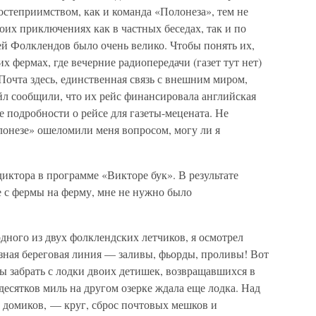
гостеприимством, как и команда «Полонеза», тем не
воих приключениях как в частных беседах, так и по
ей Фолклендов было очень велико. Чтобы понять их,
х фермах, где вечерние радиопередачи (газет тут нет)
Почта здесь, единственная связь с внешним миром,
йл сообщили, что их рейс финансировала английская
се подробности о рейсе для газеты-мецената. Не
лонезе» ошеломили меня вопросом, могу ли я
иктора в программе «Викторе бук». В результате
не с фермы на ферму, мне не нужно было
дного из двух фолклендских летчиков, я осмотрел
зная береговая линия — заливы, фьорды, проливы! Вот
бы забрать с лодки двоих детишек, возвращавшихся в
десятков миль на другом озерке ждала еще лодка. Над
у домиков, — круг, сброс почтовых мешков и