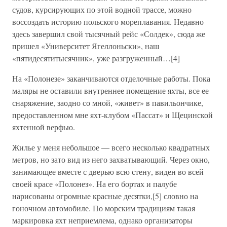
судов, курсирующих по этой водной трассе, можно
воссоздать историю польского мореплавания. Недавно
здесь завершил свой тысячный рейс «Солдек», сюда же
пришел «Университет Ягеллоньски», наш
«пятидесятитысячник», уже разгруженный…[4]
На «Полонезе» заканчиваются отделочные работы. Пока
маляры не оставили внутреннее помещение яхты, все ее
снаряжение, заодно со мной, «живет» в павильончике,
предоставленном мне яхт-клубом «Пассат» и Щецинской
яхтенной верфью.
Жилье у меня небольшое — всего несколько квадратных
метров, но зато вид из него захватывающий. Через окно,
занимающее вместе с дверью всю стену, виден во всей
своей красе «Полонез». На его бортах и палубе
нарисованы огромные красные десятки,[5] словно на
гоночном автомобиле. По морским традициям такая
маркировка яхт неприемлема, однако организаторы