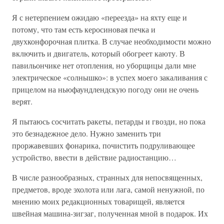
Я с нетерпением ожидаю «переезда» на яхту еще и
потому, что там есть керосиновая печка и
двухконфорочная плитка. В случае необходимости можно
включить и двигатель, который обогреет каюту. В
павильончике нет отопления, но уборщицы дали мне
электрическое «солнышко»: в успех моего закаливания с
прицелом на ньюфаундлендскую погоду они не очень
верят.
Я пытаюсь сосчитать ракеты, петарды и гвозди, но пока
это безнадежное дело. Нужно заменить три
проржавевших фонарика, почистить подруливающее
устройство, ввести в действие радиостанцию…
В числе разнообразных, странных для непосвященных,
предметов, вроде эхолота или лага, самой ненужной, по
мнению моих редакционных товарищей, является
швейная машина-зигзаг, полученная мной в подарок. Их