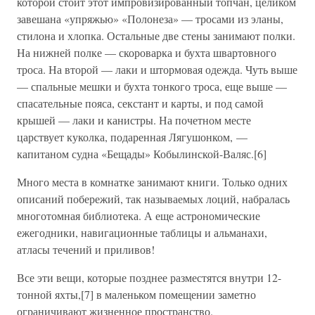
которой стоит этот импровизированный топчан, целиком
завешана «упряжью» «Полонеза» — тросами из эланы,
стилона и хлопка. Остальные две стены занимают полки.
На нижней полке — скороварка и бухта швартовного
троса. На второй — лаки и штормовая одежда. Чуть выше
— спальные мешки и бухта тонкого троса, еще выше —
спасательные пояса, секстант и карты, и под самой
крышей — лаки и канистры. На почетном месте
царствует куколка, подаренная Лягушонком, —
капитаном судна «Бещады» Кобылинской-Валяс.[6]
Много места в комнатке занимают книги. Только одних
описаний побережий, так называемых лоций, набралась
многотомная библиотека. А еще астрономические
ежегодники, навигационные таблицы и альманахи,
атласы течений и приливов!
Все эти вещи, которые позднее разместятся внутри 12-
тонной яхты,[7] в маленьком помещении заметно
ограничивают жизненное пространство.