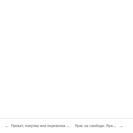
←
→
Прокат, покупка или перевозка мотоцикла
Луис на свободе. Луис Прайс