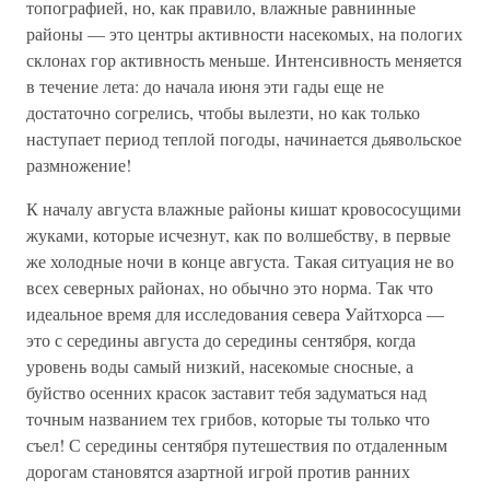
топографией, но, как правило, влажные равнинные
районы — это центры активности насекомых, на пологих
склонах гор активность меньше. Интенсивность меняется
в течение лета: до начала июня эти гады еще не
достаточно согрелись, чтобы вылезти, но как только
наступает период теплой погоды, начинается дьявольское
размножение!
К началу августа влажные районы кишат кровососущими
жуками, которые исчезнут, как по волшебству, в первые
же холодные ночи в конце августа. Такая ситуация не во
всех северных районах, но обычно это норма. Так что
идеальное время для исследования севера Уайтхорса —
это с середины августа до середины сентября, когда
уровень воды самый низкий, насекомые сносные, а
буйство осенних красок заставит тебя задуматься над
точным названием тех грибов, которые ты только что
съел! С середины сентября путешествия по отдаленным
дорогам становятся азартной игрой против ранних