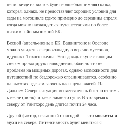
цепи, везде на восток будет волшебная зимняя сказка,
которая, однако, не предоставляет хороших условий для
езды на мотоцикле где-то примерно до середины апреля,
когда можно наслаждаться путешествиями по более
низким районам южной БК.
Весной (апрель-июнь) в БК, Вашингтоне и Орегоне
можно увидеть северно-западную версию муссонов,
идущих с Тихого океана. Этот дождь вкупе с тающим
снегом провоцируют наводнения; обычно это не
проблема на мощеных дорогах, однако возможности для
путешествий по бездорожью ограничиваются, особенно
на высотах, где земля очень насыщена влагой. На
Дальнем Севере ситуация меняется очень быстро от зимы
к весне (июнь), и здесь намного суше. В это время к
северу от Уайтхорс день длится почти 24 часа.
москиты и
Другой фактор, связанный с погодой, — это
мухи
на севере. Интенсивность будет меняться с