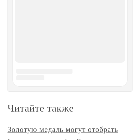
Прикладка кисти при натяжении
Прикладка кисти при натяжении Существует несколько
мнений относительно правильного положения кисти при
натяжении лука. Во многом оно зависит от вашего стиля
стрельбы. Трехпалый низкий захват, при котором
фаланги всех трех пальцев, участвующих в натяжении,
удерживают
Глава 25 Как трудно быть любимым
Глава 25 Как трудно быть любимым – Насколько я понял,
1990-й – последний год, когда вы, Савелий Евсеевич,
работали в команде под названием «сборная СССР»?–
Да. Ведь страна, где люди моего поколения родились,
выросли и прожили большую часть жизни, в следующем
году исчезла с