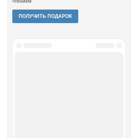
чтением
ПОЛУЧИТЬ ПОДАРОК
Читайте также
Золотую медаль могут отобрать
Золотую медаль могут отобрать Увы, в истории спорта
случались иной раз и великие несправедливости. Одну из
них в полной мере пришлось испытать на себе
американскому атлету Джиму Торпу.В программе V
Олимпиады, проходившей с 5 мая по 22 июля 1912 года в
Стокгольме, впервые