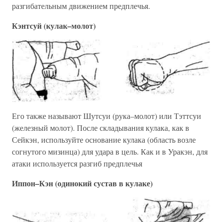
разгибательным движением предплечья.
Кэнтсуй (кулак–молот)
Его также называют Шутсуи (рука–молот) или Тэттсуи
(железный молот). После складывания кулака, как в
Сейкэн, используйте основание кулака (область возле
согнутого мизинца) для удара в цель. Как и в Уракэн, для
атаки используется разгиб предплечья
Иппон–Кэн (одинокий сустав в кулаке)