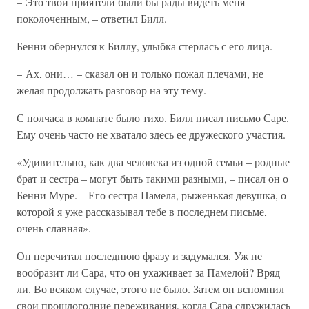
– Это твои приятели были бы рады видеть меня
поколоченным, – ответил Билл.
Бенни обернулся к Биллу, улыбка стерлась с его лица.
– Ах, они… – сказал он и только пожал плечами, не
желая продолжать разговор на эту тему.
С полчаса в комнате было тихо. Билл писал письмо Саре.
Ему очень часто не хватало здесь ее дружеского участия.
«Удивительно, как два человека из одной семьи – родные
брат и сестра – могут быть такими разными, – писал он о
Бенни Муре. – Его сестра Памела, рыженькая девушка, о
которой я уже рассказывал тебе в последнем письме,
очень славная».
Он перечитал последнюю фразу и задумался. Уж не
вообразит ли Сара, что он ухаживает за Памелой? Вряд
ли. Во всяком случае, этого не было. Затем он вспомнил
свои прошлогодние переживания, когда Сара сдружилась