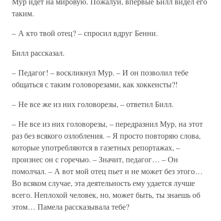
Мур идет на мировую. Пожалуй, впервые Билл видел его
таким.
– А кто твой отец? – спросил вдруг Бенни.
Билл рассказал.
– Педагог! – воскликнул Мур. – И он позволил тебе
общаться с таким головорезами, как хоккеисты?!
– Не все же из них головорезы, – ответил Билл.
– Не все из них головорезы, – передразнил Мур, на этот
раз без всякого озлобления. – Я просто повторяю слова,
которые употребляются в газетных репортажах, –
произнес он с горечью. – Значит, педагог… – Он
помолчал. – А вот мой отец пьет и не может без этого…
Во всяком случае, эта деятельность ему удается лучше
всего. Неплохой человек, но, может быть, ты знаешь об
этом… Памела рассказывала тебе?