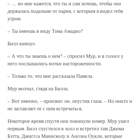
– … но мне кажется, что ты и сам хочешь, чтобы она
держалась подальше от парня, с которым я видел тебя
утром.
– Ты имеешь в виду Тома Амадио?
Билл кивнул.
– А что ты знаешь о нем? – спросил Мур, и в голосе у
него послышались нотки настороженности.
– Только то, что мне рассказала Памела.
Мур молчал, глядя на Билла.
– Вот именно, – произнес он, опустив глаза. – Но никто и
не заставляет ее с ним встречаться.
Некоторое время спустя они покинули номер. Мур ушел
первым. Билл спустился в холл и встретил там Джима
Бэтта, Джиггса Манисколу и Ансона Оукли, которые