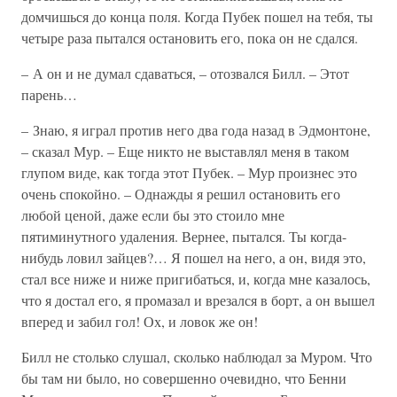
домчишься до конца поля. Когда Пубек пошел на тебя, ты
четыре раза пытался остановить его, пока он не сдался.
– А он и не думал сдаваться, – отозвался Билл. – Этот
парень…
– Знаю, я играл против него два года назад в Эдмонтоне,
– сказал Мур. – Еще никто не выставлял меня в таком
глупом виде, как тогда этот Пубек. – Мур произнес это
очень спокойно. – Однажды я решил остановить его
любой ценой, даже если бы это стоило мне
пятиминутного удаления. Вернее, пытался. Ты когда-
нибудь ловил зайцев?… Я пошел на него, а он, видя это,
стал все ниже и ниже пригибаться, и, когда мне казалось,
что я достал его, я промазал и врезался в борт, а он вышел
вперед и забил гол! Ох, и ловок же он!
Билл не столько слушал, сколько наблюдал за Муром. Что
бы там ни было, но совершенно очевидно, что Бенни