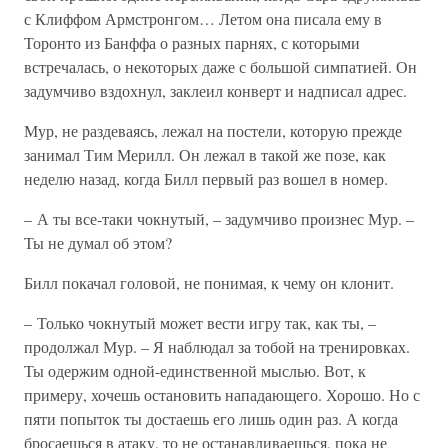
с Клиффом Армстронгом… Летом она писала ему в
Торонто из Банффа о разных парнях, с которыми
встречалась, о некоторых даже с большой симпатией. Он
задумчиво вздохнул, заклеил конверт и надписал адрес.
Мур, не раздеваясь, лежал на постели, которую прежде
занимал Тим Мерилл. Он лежал в такой же позе, как
неделю назад, когда Билл первый раз вошел в номер.
– А ты все-таки чокнутый, – задумчиво произнес Мур. –
Ты не думал об этом?
Билл покачал головой, не понимая, к чему он клонит.
– Только чокнутый может вести игру так, как ты, –
продолжал Мур. – Я наблюдал за тобой на тренировках.
Ты одержим одной-единственной мыслью. Вот, к
примеру, хочешь остановить нападающего. Хорошо. Но с
пяти попыток ты достаешь его лишь один раз. А когда
бросаешься в атаку, то не останавливаешься, пока не