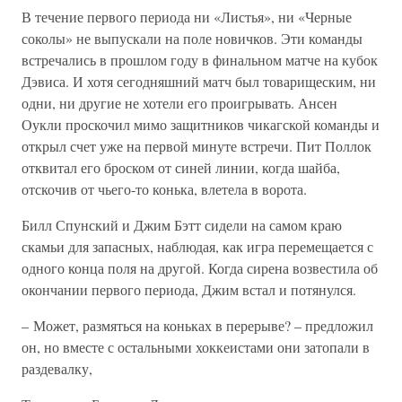
В течение первого периода ни «Листья», ни «Черные
соколы» не выпускали на поле новичков. Эти команды
встречались в прошлом году в финальном матче на кубок
Дэвиса. И хотя сегодняшний матч был товарищеским, ни
одни, ни другие не хотели его проигрывать. Ансен
Оукли проскочил мимо защитников чикагской команды и
открыл счет уже на первой минуте встречи. Пит Поллок
отквитал его броском от синей линии, когда шайба,
отскочив от чьего-то конька, влетела в ворота.
Билл Спунский и Джим Бэтт сидели на самом краю
скамьи для запасных, наблюдая, как игра перемещается с
одного конца поля на другой. Когда сирена возвестила об
окончании первого периода, Джим встал и потянулся.
– Может, размяться на коньках в перерыве? – предложил
он, но вместе с остальными хоккеистами они затопали в
раздевалку,