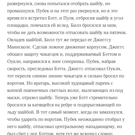
развернулся, снова попытался отобрать шайбу, но
промахнулся. Пубек и на этот раз увернулся, но в это
время его встретил Бэтт, и Пуля, отбросив шайбу в угол
площадки, помчался ей вслед. Билл бросился за ним,
чтобы не дать возможности отпасовать шайбу на пятачок.
Овладев шайбой, Билл тут же передал ее Джиггсу
Манисколе. Сделав ложное движение корпусом, Джиггс
обошел защиту чикагцев и, поддерживаемый Бэттом и
Оукли, направился к зоне соперника. Пубек, набрав
скорость, преследовал Бэтта. Джиггс отпасовал Оукли,
тот пересек синюю линию чикагцев и сильно бросил по
воротам. Но вратарь, высокий худощавый парень с
копной пшеничных светлых волос, вылезающих из-под
маски, отразил шайбу. Теперь уже Бэтт стремительно
бросился за катящейся на ребре и подпрыгивающей по
льду шайбой. В тот самый момент, когда он замахнулся,
чтобы ударить по воротам, Пубек неожиданно отобрал у
него шайбу, отпасовал центральному нападающему, но
был сбит с ног Бэттом, хотя тут же вскочил словно