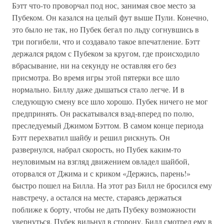
Бэтт что-то проворчал под нос, занимая свое место за
Пубеком. Он казался на целый фут выше Пули. Конечно,
это было не так, но Пубек бегал по льду согнувшись в
три погибели, что и создавало такое впечатление. Бэтт
держался рядом с Пубеком за кругом, где происходило
вбрасывание, ни на секунду не оставляя его без
присмотра. Во время игры этой пятерки все шло
нормально. Биллу даже дышаться стало легче. И в
следующую смену все шло хорошо. Пубек ничего не мог
предпринять. Он раскатывался взад-вперед по полю,
преследуемый Джимом Бэттом. В самом конце периода
Бэтт перехватил шайбу и решил рискнуть. Он
развернулся, набрал скорость, но Пубек каким-то
неуловимым на взгляд движением овладел шайбой,
оторвался от Джима и с криком «Держись, парень!»
быстро пошел на Билла. На этот раз Билл не бросился ему
навстречу, а остался на месте, стараясь держаться
поближе к борту, чтобы не дать Пубеку возможности
увернуться. Пубек вильнул в сторону. Билл смотрел ему в