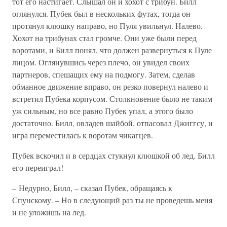
тот его настигает. Слышал он и хохот с трибун. Билл
оглянулся. Пубек был в нескольких футах, тогда он
протянул клюшку направо, но Пуля увильнул. Налево.
Хохот на трибунах стал громче. Они уже были перед
воротами, и Билл понял, что должен развернуться к Пуле
лицом. Оглянувшись через плечо, он увидел своих
партнеров, спешащих ему на подмогу. Затем, сделав
обманное движение вправо, он резко повернул налево и
встретил Пубека корпусом. Столкновение было не таким
уж сильным, но все равно Пубек упал, а этого было
достаточно. Билл, овладев шайбой, отпасовал Джиггсу, и
игра переместилась к воротам чикагцев.
Пубек вскочил и в сердцах стукнул клюшкой об лед. Билл
его переиграл!
– Недурно, Билл, – сказал Пубек, обращаясь к
Спунскому. – Но в следующий раз ты не проведешь меня
и не уложишь на лед.