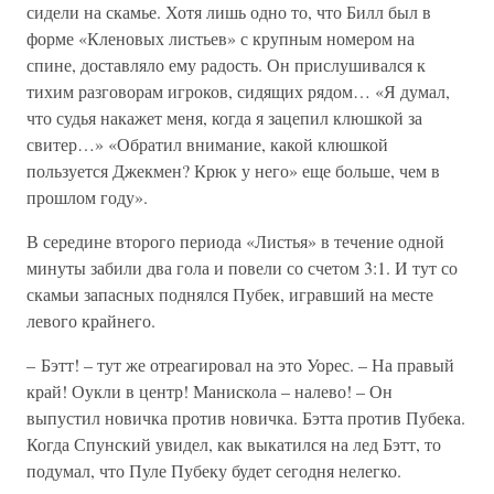
сидели на скамье. Хотя лишь одно то, что Билл был в
форме «Кленовых листьев» с крупным номером на
спине, доставляло ему радость. Он прислушивался к
тихим разговорам игроков, сидящих рядом… «Я думал,
что судья накажет меня, когда я зацепил клюшкой за
свитер…» «Обратил внимание, какой клюшкой
пользуется Джекмен? Крюк у него» еще больше, чем в
прошлом году».
В середине второго периода «Листья» в течение одной
минуты забили два гола и повели со счетом 3:1. И тут со
скамьи запасных поднялся Пубек, игравший на месте
левого крайнего.
– Бэтт! – тут же отреагировал на это Уорес. – На правый
край! Оукли в центр! Манискола – налево! – Он
выпустил новичка против новичка. Бэтта против Пубека.
Когда Спунский увидел, как выкатился на лед Бэтт, то
подумал, что Пуле Пубеку будет сегодня нелегко.