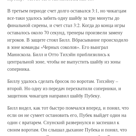
В третьем периоде счет долго оставался 3:1, но чикагцам
все-таки удалось забить одну шайбу за три минуты до
финальной сирены, и счет стал 3:2. Когда до конца игры
оставалось около 70 секунд, тренеры произвели замену
игроков. В защите стоял Билл. Вбрасывание происходило
в зоне команды «Черных соколов». Его выиграл
Манискола. Билл и Отто Тихэйн приблизились к
центральной зоне, чтобы не выпустить шайбу из зоны
соперника.
Биллу удалось сделать бросок по воротам. Тихэйну –
второй. Но одну из передач перехватили соперники, и
защитник чикагцев направил шайбу Пубеку.
Билл видел, как тот быстро помчался вперед, и понял, что
если он не сумеет остановить его, Пубек выйдет один на
один с вратарем. Спунский развернулся и заспешил к
своим воротам. Он слышал дыхание Пубека и понял, что