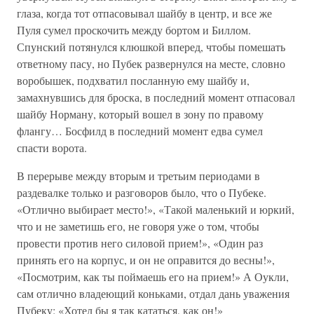
глаза, когда тот отпасовывал шайбу в центр, и все же
Пуля сумел проскочить между бортом и Биллом.
Спунский потянулся клюшкой вперед, чтобы помешать
ответному пасу, но Пубек развернулся на месте, словно
воробышек, подхватил посланную ему шайбу и,
замахнувшись для броска, в последний момент отпасовал
шайбу Норману, который вошел в зону по правому
флангу… Босфилд в последний момент едва сумел
спасти ворота.
В перерыве между вторым и третьим периодами в
раздевалке только и разговоров было, что о Пубеке.
«Отлично выбирает место!», «Такой маленький и юркий,
что и не заметишь его, не говоря уже о том, чтобы
провести против него силовой прием!», «Один раз
принять его на корпус, и он не оправится до весны!»,
«Посмотрим, как ты поймаешь его на прием!» А Оукли,
сам отлично владеющий коньками, отдал дань уважения
Пубеку: «Хотел бы я так кататься, как он!»