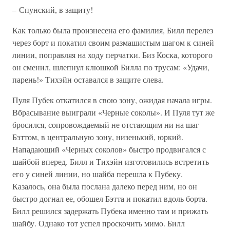
– Спунский, в защиту!
Как только была произнесена его фамилия, Билл перелез
через борт и покатил своим размашистым шагом к синей
линии, поправляя на ходу перчатки. Биз Коска, которого
он сменил, шлепнул клюшкой Билла по трусам: «Удачи,
парень!» Тихэйн оставался в защите слева.
Пуля Пубек откатился в свою зону, ожидая начала игры.
Вбрасывание выиграли «Черные соколы». И Пуля тут же
бросился, сопровождаемый не отстающим ни на шаг
Бэттом, в центральную зону, низенький, юркий.
Нападающий «Черных соколов» быстро продвигался с
шайбой вперед. Билл и Тихэйн изготовились встретить
его у синей линии, но шайба перешла к Пубеку.
Казалось, она была послана далеко перед ним, но он
быстро догнал ее, обошел Бэтта и покатил вдоль борта.
Билл решился задержать Пубека именно там и прижать
шайбу. Однако тот успел проскочить мимо. Билл