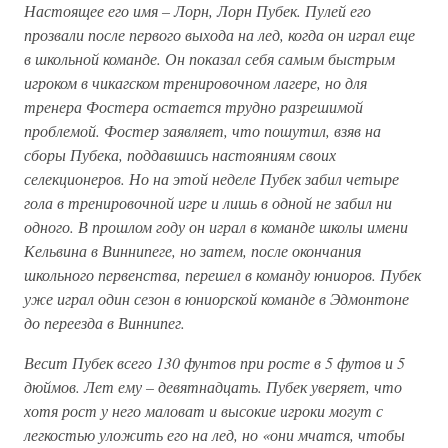
Настоящее его имя – Лорн, Лорн Пубек. Пулей его
прозвали после первого выхода на лед, когда он играл еще
в школьной команде. Он показал себя самым быстрым
игроком в чикагском тренировочном лагере, но для
тренера Фостера остается трудно разрешимой
проблемой. Фостер заявляет, что пошутил, взяв на
сборы Пубека, поддавшись настояниям своих
селекционеров. Но на этой неделе Пубек забил четыре
гола в тренировочной игре и лишь в одной не забил ни
одного. В прошлом году он играл в команде школы имени
Кельвина в Виннипеге, но затем, после окончания
школьного первенства, перешел в команду юниоров. Пубек
уже играл один сезон в юниорской команде в Эдмонтоне
до переезда в Виннипег.
Весит Пубек всего 130 фунтов при росте в 5 футов и 5
дюймов. Лет ему – девятнадцать. Пубек уверяет, что
хотя рост у него маловат и высокие игроки могут с
легкостью уложить его на лед, но «они мчатся, чтобы