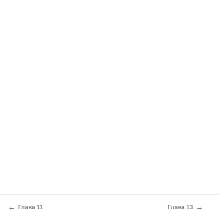
←
→
Глава 11
Глава 13