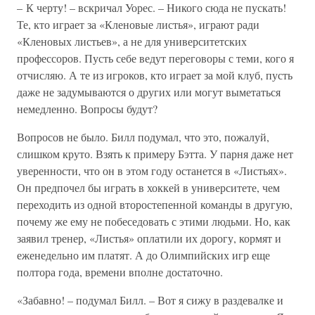
– К черту! – вскричал Уорес. – Никого сюда не пускать!
Те, кто играет за «Кленовые листья», играют ради
«Кленовых листьев», а не для университетских
профессоров. Пусть себе ведут переговоры с теми, кого я
отчисляю. А те из игроков, кто играет за мой клуб, пусть
даже не задумываются о других или могут выметаться
немедленно. Вопросы будут?
Вопросов не было. Билл подумал, что это, пожалуй,
слишком круто. Взять к примеру Бэтта. У парня даже нет
уверенности, что он в этом году останется в «Листьях».
Он предпочел бы играть в хоккей в университете, чем
переходить из одной второстепенной команды в другую,
почему же ему не побеседовать с этими людьми. Но, как
заявил тренер, «Листья» оплатили их дорогу, кормят и
еженедельно им платят. А до Олимпийских игр еще
полтора года, времени вполне достаточно.
«Забавно! – подумал Билл. – Вот я сижу в раздевалке и