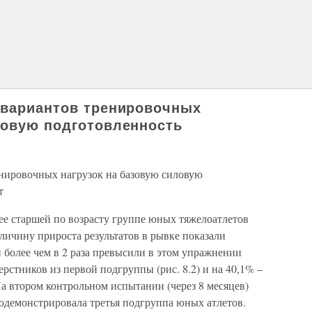
 вариантов тренировочных
ловую подготовленность
енировочных нагрузок на базовую силовую
т
ее старшей по возрасту группе юных тяжелоатлетов
личину прироста результатов в рывке показали
 более чем в 2 раза превысили в этом упражнении
ерстников из первой подгруппы (рис. 8.2) и на 40,1% –
а втором контрольном испытании (через 8 месяцев)
родемонстрировала третья подгруппа юных атлетов.