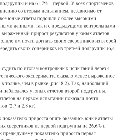
подгруппы и на 61,7% – первой. У всех спортсменов
равнению со вторым испытанием, независимо от
 все юные атлеты подошли с более высокими
одными данными, так и с предыдущими контрольными
 выраженный прирост результатов у юных атлетов
волило им почти догнать своих сверстников из второй
передить своих соперников из третьей подгруппы (6,4
 судить по итогам контрольных испытаний через 4
агогического эксперимента оказало менее выраженное
в толчке, чем в рывке (рис. 8.2). Так, наибольший
ии наблюдался у юных атлетов второй подгруппы.
атлетов на первом испытании показали почти
в (2,7 и 2,8 кг).
о показателю прироста опять оказались юные атлеты
их сверстников из первой подгруппы на 26,6% и
 к предыдущему показателю прироста первая