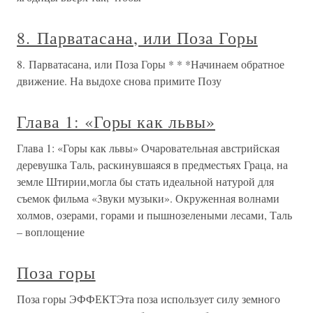
8. Парватасана, или Поза Горы
8. Парватасана, или Поза Горы * * *Начинаем обратное
движение. На выдохе снова примите Позу
Глава 1: «Горы как львы»
Глава 1: «Горы как львы» Очаровательная австрийская
деревушка Таль, раскинувшаяся в предместьях Граца, на
земле Штирии,могла бы стать идеальной натурой для
съемок фильма «3вуки музыки». Окруженная волнами
холмов, озерами, горами и пышнозелеными лесами, Таль
– воплощение
Поза горы
Поза горы ЭФФЕКТЭта поза использует силу земного