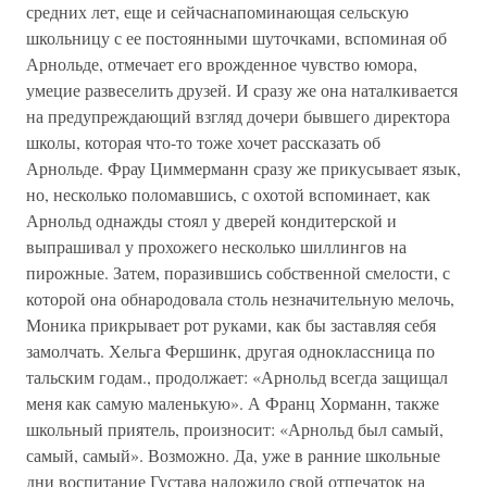
средних лет, еще и сейчаснапоминающая сельскую
школьницу с ее постоянными шуточками, вспоминая об
Арнольде, отмечает его врожденное чувство юмора,
умецие развеселить друзей. И сразу же она наталкивается
на предупреждающий взгляд дочери бывшего директора
школы, которая что-то тоже хочет рассказать об
Арнольде. Фрау Циммерманн сразу же прикусывает язык,
но, несколько поломавшись, с охотой вспоминает, как
Арнольд однажды стоял у дверей кондитерской и
выпрашивал у прохожего несколько шиллингов на
пирожные. Затем, поразившись собственной смелости, с
которой она обнародовала столь незначительную мелочь,
Моника прикрывает рот руками, как бы заставляя себя
замолчать. Хельга Фершинк, другая одноклассница по
тальским годам., продолжает: «Арнольд всегда защищал
меня как самую маленькую». А Франц Хорманн, также
школьный приятель, произносит: «Арнольд был самый,
самый, самый». Возможно. Да, уже в ранние школьные
дни воспитание Густава наложило свой отпечаток на