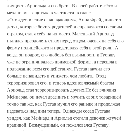
личцость Арнольда и его брата. В своей работе «Эго и
механизмы защиты», в частности, в главе
«Отождествление с нападающим», Анна Фрейд пишет о
детях, которые боятся родителей и справляются со своим
страхом, ставя себя на их место. Маленький Арнольд
пытался преодолеть страх перед отцом, одевая на себя его
форму полицейского и представляя себя в этой роли. А
когда он подрос, его любовь без взаимности к Густаву
уже не ограничивалась примеркой формы, а перешла в
подражание всем его действиям. Густав научил его
больше ненавидеть и унижать, чем любить. Отец
терроризировал его, и теперь вдохновляемый братом
Арнольд стал терроризировать других.Не без влияния
Мейнарда, он начал дразнить и мучить своих товарищей
точно так же, как Густав мучил его раньше и продолжал
издеваться над ним теперь. Однажды сосед Густава
увидел, как Мейнард и Арнольд стегали девочек жгучей
крапивой. Возмущенный, он пожаловался Густаву,