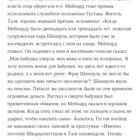
власть отца оберегала его. Мейнард тоже привык
использовать служебное положение Густава. Житель
Таля, хорошо знавший братьев, вспоминал: «Когда
Мейнарду было двенадцать или тринадцать лет, пожилая
супружеская пара Шинерль, которым было уже за
восемьдесят, встретилась с ним на улице. Мейнард
плакал. Он подошел к ним и жалобным голосом сказал:
„Моя бабушка умерла, мои мама и папа на похоронах. Я
хочу купить венок для бабушки, но здесь нет вдкого из
родных, а у меня нет денег. Фрау Шинерль, не могли бы
вы одолжить мне пятьсот шиллингов?“ Шинерли жили
на пенсию. Пятьсот же шиллингов были по тем временам
огромные деньги. Рассказ о смерти бабушки был
примитивным обманом, но Мейнард оказался хорошим
актером. Когда отец узнал об этом, он пальцем о палец не
ударил, чтобы наказать сына». Казалось, Густав вообще
не наказывал своих сыновей за проступки. «Именно
поэтому Шварценеггеров в Тале ненавидели. Теперь