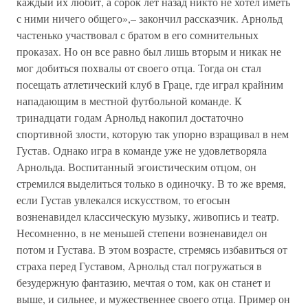
каждый их любит, а сорок лет назад никто не хотел иметь
с ними ничего общего»,– закончил рассказчик. Арнольд
частенько участвовал с братом в его сомнительных
проказах. Но он все равно был лишь вторым и никак не
мог добиться похвалы от своего отца. Тогда он стал
посещать атлетический клуб в Граце, где играл крайним
нападающим в местной футбольной команде. К
тринадцати годам Арнольд накопил достаточно
спортивной злости, которую так упорно взращивал в нем
Густав. Однако игра в команде уже не удовлетворяла
Арнольда. Воспитанный эгоистическим отцом, он
стремился выделиться только в одиночку. В то же время,
если Густав увлекался искусством, то егосын
возненавидел классическую музыку, живопись и театр.
Несомненно, в не меньшей степени возненавидел он
потом и Густава. В этом возрасте, стремясь избавиться от
страха перед Густавом, Арнольд стал погружаться в
безудержную фантазию, мечтая о том, как он станет и
выше, и сильнее, и мужественнее своего отца. Пример он