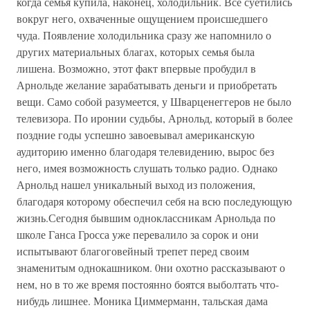
когда семья купила, наконец, холодильник. Все суетились
вокруг него, охваченные ощущением происшедшего
чуда. Появление холодильника сразу же напомнило о
других материальных благах, которых семья была
лишена. Возможно, этот факт впервые пробудил в
Арнольде желание зарабатывать деньги и приобретать
вещи. Само собой разумеется, у Шварценеггеров не было
телевизора. По иронии судьбы, Арнольд, который в более
поздние годы успешно завоевывал американскую
аудиторию именно благодаря телевидению, вырос без
него, имея возможность слушать только радио. Однако
Арнольд нашел уникальный выход из положения,
благодаря которому обеспечил себя на всю последующую
жизнь.Сегодня бывшим одноклассникам Арнольда по
школе Ганса Гросса уже перевалило за сорок и они
испытывают благоговейный трепет перед своим
знаменитым однокашником. 0ни охотно рассказывают о
нем, но в то же время постоянно боятся выболтать что-
нибудь лишнее. Моника Циммерманн, тальская дама