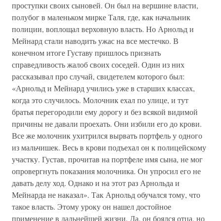
проступки своих сыновей. Он был на вершине власти,
полубог в маленьком мирке Таля, где, как начальник
полиции, воплощал верховную власть. Но Арнольд и
Мейнард стали наводить ужас на все местечко. В
конечном итоге Густаву пришлось признать
справедливость жалоб своих соседей. Один из них
рассказывал про случай, свидетелем которого был:
«Арнольд и Мейнард учились уже в старших классах,
когда это случилось. Молочник ехал по улице, и тут
братья перегородили ему дорогу и без всякой видимой
причины не давали проехать. Они избили его до крови.
Все же молочник ухитрился вырвать портфель у одного
из мальчишек. Весь в крови подъехал он к полицейскому
участку. Густав, прочитав на портфеле имя сына, не мог
опровергнуть показания молочника. Он упросил его не
давать делу ход. Однако и на этот раз Арнольда и
Мейнарда не наказал». Так Арнольд обучался тому, что
такое власть. Этому уроку он нашел достойное
применение в дальнейшей жизни. Да, он боялся отца, но