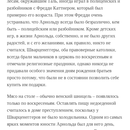
лесам, окружавшим Таль, иногда играл в полицейских и
разбойников с Фредди Каттнером, который был
примерно его возраста. При этом Фредди очень
устраивало, что Арнольду всегда было безразлично, кем
быть – полицейским или разбойником. Кроме детских
игр, в жизни Арнольда, собственно, и не было других
радостей, и с его желаниями, как правило, никто не
считался, Шварценеггеры, оба правоверные католики,
всегда брали мальчиков в церковь по воскресеньям и
отмечали религиозные праздники, однако никогда не
придавали особого значения дням рождения братьев
просто потому, что были не в состоянии позволить себе
купить им подарки.
Мясо на столе – обычно венский шницель – появлялось
только по воскресеньям. Оставлять пищу недоеденной
считалось в доме преступлением, поскольку у
Шварценеггеров не было холодильника. Одним из самых
ярких моментов юности Арнольда был для него день,