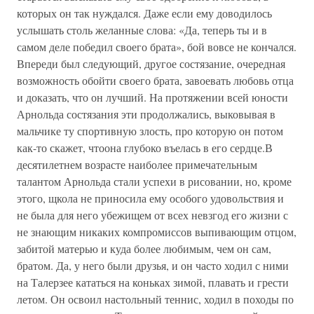
которых он так нуждался. Даже если ему доводилось
услышать столь желанные слова: «Да, теперь ты и в
самом деле победил своего брата», бой вовсе не кончался.
Впереди был следующий, другое состязание, очередная
возможность обойти своего брата, завоевать любовь отца
и доказать, что он лучший. На протяжении всей юности
Арнольда состязания эти продолжались, выковывая в
мальчике ту спортивную злость, про которую он потом
как-то скажет, чтоона глубоко въелась в его сердце.В
десятилетнем возрасте наиболее примечательным
талантом Арнольда стали успехи в рисовании, но, кроме
этого, щкола не приносила ему особого удовольствия и
не была для него убежищем от всех невзгод его жизни с
не знающим никаких компромиссов выпивающим отцом,
забитой матерью и куда более любимым, чем он сам,
братом. Да, у него были друзья, и он часто ходил с ними
на Талерзее кататься на коньках зимой, плавать и грести
летом. Он освоил настольный теннис, ходил в походы по