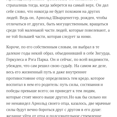
страхалишь тогда, когда заберется на самый верх. Он дал
себе слово, что никогда не будет похожим на других
людей. Ведь он, Арнольд Шварценеггер, рожден, чтобы
отличаться от других, быть могущественным, вращаться
среди той маленькой части людей, которые повелевают, а
не той большей части, которая следует за ними.
Короче, по его собственным словам, он выбрал в те
далекие годы некий образ, объединивший в себе Зигурда,
Геркулеса и Рэга Парка. Он и сейчас, по всей видимости,
убежден, что сам решил свою судьбу. На самом же деле,
весь его жизненный путь и даже внутреннее
противостояние отцу определялись тем кредо, которое
воспитал в нем его родитель: путь силы, состязания и
победы превыше всего; он приведет к тем людям,
которые стоят много выше других.Но как бы сильно ни
не ненавидел Арнольд своего отца, казалось, две мрачные
силы будут вечно бороться друг с другом в его душе:
желание уйти от отца и подсознательное стремление