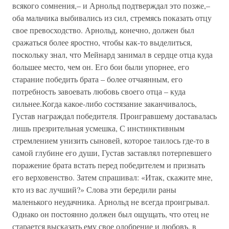
всякого сомнения,– и Арнольд подтверждал это позже,–
оба мальчика выбивались из сил, стремясь показать отцу
свое превосходство. Арнольд, конечно, должен был
сражаться более яростно, чтобы как-то выделиться,
поскольку знал, что Мейнард занимал в сердце отца куда
большее место, чем он. Его бои были упорнее, его
старание победить брата – более отчаянным, его
потребность завоевать любовь своего отца – куда
сильнее.Когда какое-либо состязание заканчивалось,
Густав награждал победителя. Проигравшему доставалась
лишь презрительная усмешка, С инстинктивным
стремлением унизить сыновей, которое таилось где-то в
самой глубине его души, Густав заставлял потерпевшего
поражение брата встать перед победителем и признать
его верховенство. Затем спрашивал: «Итак, скажите мне,
кто из вас лучший?» Слова эти бередили раны
маленького неудачника. Арнольд не всегда проигрывал.
Однако он постоянно должен был ощущать, что отец не
старается высказать ему свое одобрение и любовъ, в