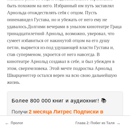
быть похожим на него. Избранный им путь заставлял
Арнольда отождествлять себя с отцом. Пусть
онненавидел Густава, но и убежать от него ему не
удавалось.Долгими вечерами в унылом кинотеатре Граца
тринадцатилетний Арнольд, возможно, уверовал, что
сумеет избавиться от накинутой отцом на его душу
петли, вырвется из-под удушающей власти Густава и,
став суперменом, укроется от него навсегда. В
кинотеатре Арнольд создавал в себе, и был убежден в
этом, сверхчеловека. Этой мечте подростка Арнольд
Шварценеггер остался верен на всю свою дальнейшую
жизнь.
Более 800 000 книг и аудиокниг! 📚
2 месяца Литрес Подписки в
Получи
подарок
и наслаждайся неограниченным
←
→
Пролог
Глава 2: Побег из Таля
чтением