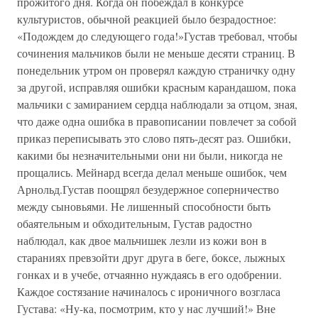
прожитого дня. Когда он побеждал в конкурсе
культуристов, обычной реакцией было безрадостное:
«Подождем до следующего года!»Густав требовал, чтобы
сочинения мальчиков были не меньше десяти страниц. В
понедельник утром он проверял каждую страничку одну
за другой, исправляя ошибки красным карандашом, пока
мальчики с замиранием сердца наблюдали за отцом, зная,
что даже одна ошибка в правописании повлечет за собой
приказ переписывать это слово пять-десят раз. Ошибки,
какими бы незначительными они ни были, никогда не
прощались. Мейнард всегда делал меньше ошибок, чем
Арнольд.Густав поощрял безудержное соперничество
между сыновьями. Не лишенный способности быть
обаятельным и обходительным, Густав радостно
наблюдал, как двое мальчишек лезли из кожи вон в
стараниях превзойти друг друга в беге, боксе, лыжных
гонках и в учебе, отчаянно нуждаясь в его одобрении.
Каждое состязание начиналось с ироничного возгласа
Густава: «Ну-ка, посмотрим, кто у нас лучший!» Вне