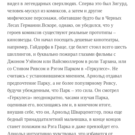
видел в легендарных сверхлюдях. Сперва это был Зигурд,
человек-мускул из комиксов, а затем и другие
мифические персонажи, обитавшие будто бы в Черных
Лесах Германии.Вскоре, однако, он убедился, что у
героев комиксов существуют реальные прототипы –
кинозвезды. Он начал посещать дешевые кинотеатры,
например, Гайдорфа в Граце, где билет стоил всего шесть
шиллингов, и буквально пожирал глазами фильмы с
Джоном Уэйном или Вайсмюллером в роли Тарзана, или
со Стивом Ривсом и Рэгом Парком в «Геркулесе». Не
считаясь с установившимся мнением, Арнольд отдавал
предпочтение Парку, а не более популярному Ривсу,
будучи убежденным, что Парк – это сила. Он смотрел
«Геркулеса» неоднократно, часами изучая Парка,
оценивая его, восхищаясь им и, в конечном итоге,
внушив себе, что он, Арнольд Шварценеггер, пока еще
бедный тринадцатилетний мальчишка, в конце концов
станет похожим на Рэга Парка и даже превзойдет его.
Арнольд интуитивно чувствовал, что избавится от