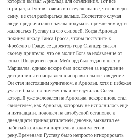
который вызвал Арнольда для объяснения. Тот все
отрицал, и Густав, заявив во всеуслышанье, что он верит
сыну, не стал разбираться дальше. Послеэтого случая
люди предпочитали сначала подумать, прежде чем идти
жаловаться Густаву на его сыновей. Когда Арнольд
покинул школу Ганса Гросса, чтобы поступить к
Фребелю в Граце, ее директор герр Станцер сказал
своему приятелю, что он молит Бога за избавление от
юных Шварценеггеров. Мейнард был отдан в школу
Маршалла, однако вскоре был исключен за нарушение
дисциплины и направлен в исправительное заведение.
Он стал настоящим хулиганом, а Арнольд, хотя и избежал
участи брата, но ничему так и не научился. Сосед,
который уже жаловался на Арнольда, вскоре вновь стал
свидетелем, как Арнольд, которому не исполнилось еще
и пятнадцати, подошел на автобусной остановке к
двенадцати-тринадцатилетней девочке, выхватил ее
набитый книжками портфель и закинул его в
реку.Временами Густаву было непросто игнорировать