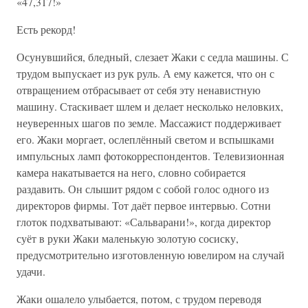
«47,317!»
Есть рекорд!
Осунувшийся, бледный, слезает Жаки с седла машины. С
трудом выпускает из рук руль. А ему кажется, что он с
отвращением отбрасывает от себя эту ненавистную
машину. Стаскивает шлем и делает несколько неловких,
неуверенных шагов по земле. Массажист поддерживает
его. Жаки моргает, ослеплённый светом и вспышками
импульсных ламп фотокорреспондентов. Телевизионная
камера накатывается на него, словно собирается
раздавить. Он слышит рядом с собой голос одного из
директоров фирмы. Тот даёт первое интервью. Сотни
глоток подхватывают: «Сальварани!», когда директор
суёт в руки Жаки маленькую золотую сосиску,
предусмотрительно изготовленную ювелиром на случай
удачи.
Жаки ошалело улыбается, потом, с трудом переводя