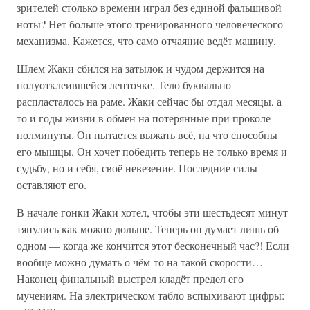
зрителей столько времени играл без единой фальшивой
ноты? Нет больше этого тренированного человеческого
механизма. Кажется, что само отчаяние ведёт машину.
Шлем Жаки сбился на затылок и чудом держится на
полуотклеившейся ленточке. Тело буквально
распласталось на раме. Жаки сейчас бы отдал месяцы, а
то и годы жизни в обмен на потерянные при проколе
полминуты. Он пытается выжать всё, на что способны
его мышцы. Он хочет победить теперь не только время и
судьбу, но и себя, своё невезение. Последние силы
оставляют его.
В начале гонки Жаки хотел, чтобы эти шестьдесят минут
тянулись как можно дольше. Теперь он думает лишь об
одном — когда же кончится этот бесконечный час?! Если
вообще можно думать о чём-то на такой скорости…
Наконец финальный выстрел кладёт предел его
мучениям. На электрическом табло вспыхивают цифры: