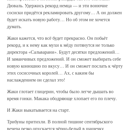
Дюваль. Удержись рекорд немца — и эти вонючие
сосиски придётся рекламировать другому… А он должен
будет искать новую работу… Но об этом не хочется
думать.
Жаки кажется, что всё будет прекрасно. Он побьёт
рекорд, и к нему как мухи к мёду потянутся не только
директора «Сальварани». Будут десятки предложений…
И заманчивых предложений. И он сможет выбирать себе
новую конюшню по вкусу… И он сможет послать к чёрту
этих сосисочных королей… Ах, с каким бы
наслаждением он сделал это!
Жаки глотает глицерин, чтобы было легче дышать во
время гонки. Макака ободряюще хлопает его по плечу.
И Жаки выкатывается на старт.
Трибуны притихли. В полной тишине сентябрьского
вечера резко опускается чёрно-белый в шашечку