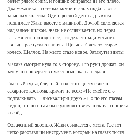
бежит рядом с ним, и гонщик опирается на его плечо.
Два механика в голубых комбинезонах подбегают с
запасным колесом. Один, рослый детина, рывком
поднимает Жаки вместе с машиной. Другой склоняется
над задней вилкой. Жаки не оглядывается, но перед
глазами его проходит всё, что делает сзади механик.
Пальцы распускают винты. Щелчок. Слетело старое
колесо. Щелчок. На место стало новое. Затянуты винты.
Макака смотрит куда-то в сторону. Его руки дрожат, он
зачем-то проверяет затяжку ремешка на педали.
Главный судья, бледный, под стать цвету своего
сахарного костюма, кричит на всех: «Не смейте его
подталкивать — дисквалифицирую!» Но по его глазам
видно, что он и сам бы с удовольствием толкнул гонщика
вперёд…
Охваченный яростью, Жаки срывается с места. Где тот
чётко работавший инструмент, который на глазах тысяч