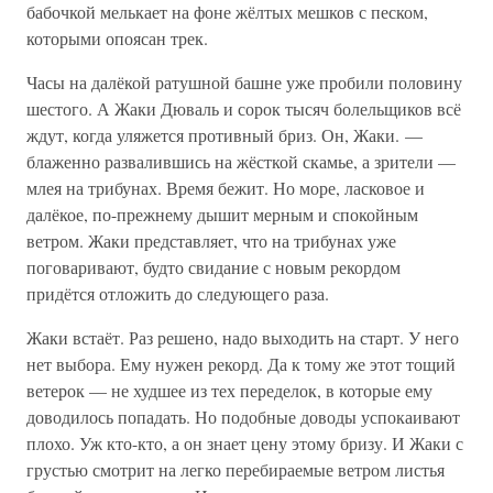
бабочкой мелькает на фоне жёлтых мешков с песком,
которыми опоясан трек.
Часы на далёкой ратушной башне уже пробили половину
шестого. А Жаки Дюваль и сорок тысяч болельщиков всё
ждут, когда уляжется противный бриз. Он, Жаки. —
блаженно развалившись на жёсткой скамье, а зрители —
млея на трибунах. Время бежит. Но море, ласковое и
далёкое, по-прежнему дышит мерным и спокойным
ветром. Жаки представляет, что на трибунах уже
поговаривают, будто свидание с новым рекордом
придётся отложить до следующего раза.
Жаки встаёт. Раз решено, надо выходить на старт. У него
нет выбора. Ему нужен рекорд. Да к тому же этот тощий
ветерок — не худшее из тех переделок, в которые ему
доводилось попадать. Но подобные доводы успокаивают
плохо. Уж кто-кто, а он знает цену этому бризу. И Жаки с
грустью смотрит на легко перебираемые ветром листья