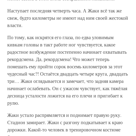
Наступает последняя четверть часа. А Жаки всё так же
свеж, будто километры не имеют над ним своей жестокой
власти.
По тому, как искрятся его глаза, по едва уловимым
кивкам головы в такт работе ног чувствуется, какое
радостное возбуждение постепенно начинает охватывать
рекордсмена. Да, рекордсмена! Что может теперь
помешать ему пройти сорок восемь километров за этот
чудесный час?! Остаётся двадцать четыре круга, двадцать
три… Жаки оглядывается и замечает, что задняя камера
начинает ослабевать. Он с ужасом чувствует, как тяжёлая
десница усталости ложится на его плечи и пригибает к
рулю.
Жаки устало распрямляется и поднимает правую руку.
Стадион замирает. Жаки с разгону подкатывает к краю
дорожки. Какой-то человек в тренировочном костюме