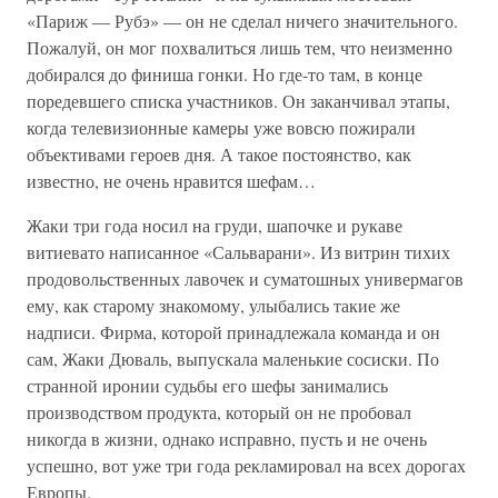
«Париж — Рубэ» — он не сделал ничего значительного.
Пожалуй, он мог похвалиться лишь тем, что неизменно
добирался до финиша гонки. Но где-то там, в конце
поредевшего списка участников. Он заканчивал этапы,
когда телевизионные камеры уже вовсю пожирали
объективами героев дня. А такое постоянство, как
известно, не очень нравится шефам…
Жаки три года носил на груди, шапочке и рукаве
витиевато написанное «Сальварани». Из витрин тихих
продовольственных лавочек и суматошных универмагов
ему, как старому знакомому, улыбались такие же
надписи. Фирма, которой принадлежала команда и он
сам, Жаки Дюваль, выпускала маленькие сосиски. По
странной иронии судьбы его шефы занимались
производством продукта, который он не пробовал
никогда в жизни, однако исправно, пусть и не очень
успешно, вот уже три года рекламировал на всех дорогах
Европы.