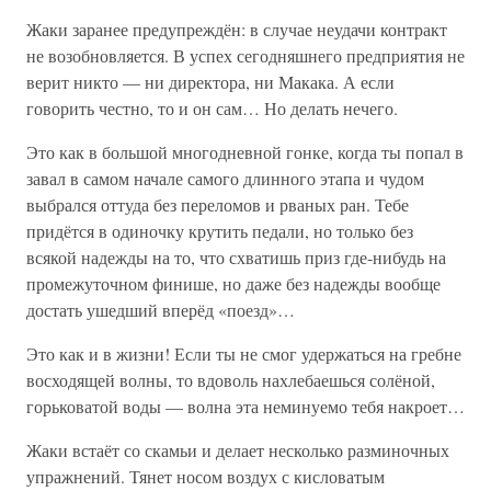
Жаки заранее предупреждён: в случае неудачи контракт
не возобновляется. В успех сегодняшнего предприятия не
верит никто — ни директора, ни Макака. А если
говорить честно, то и он сам… Но делать нечего.
Это как в большой многодневной гонке, когда ты попал в
завал в самом начале самого длинного этапа и чудом
выбрался оттуда без переломов и рваных ран. Тебе
придётся в одиночку крутить педали, но только без
всякой надежды на то, что схватишь приз где-нибудь на
промежуточном финише, но даже без надежды вообще
достать ушедший вперёд «поезд»…
Это как и в жизни! Если ты не смог удержаться на гребне
восходящей волны, то вдоволь нахлебаешься солёной,
горьковатой воды — волна эта неминуемо тебя накроет…
Жаки встаёт со скамьи и делает несколько разминочных
упражнений. Тянет носом воздух с кисловатым