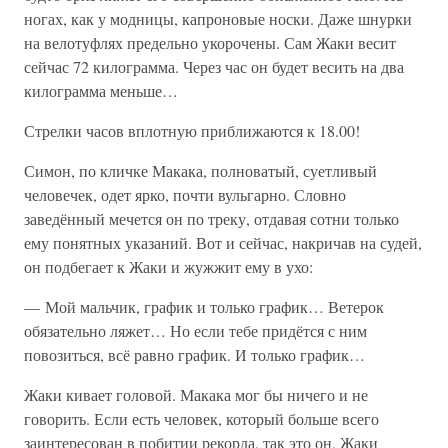
ногах, как у модницы, капроновые носки. Даже шнурки
на велотуфлях предельно укорочены. Сам Жаки весит
сейчас 72 килограмма. Через час он будет весить на два
килограмма меньше…
Стрелки часов вплотную приближаются к 18.00!
Симон, по кличке Макака, полноватый, суетливый
человечек, одет ярко, почти вульгарно. Словно
заведённый мечется он по треку, отдавая сотни только
ему понятных указаний. Вот и сейчас, накричав на судей,
он подбегает к Жаки и жужжит ему в ухо:
— Мой мальчик, график и только график… Ветерок
обязательно ляжет… Но если тебе придётся с ним
повозиться, всё равно график. И только график…
Жаки кивает головой. Макака мог бы ничего и не
говорить. Если есть человек, который больше всего
заинтересован в побитии рекорда, так это он, Жаки