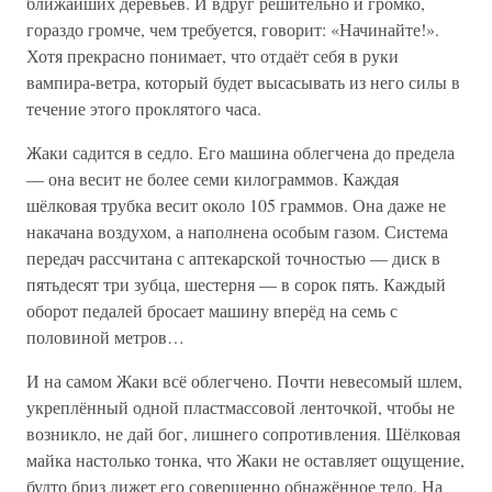
ближайших деревьев. И вдруг решительно и громко,
гораздо громче, чем требуется, говорит: «Начинайте!».
Хотя прекрасно понимает, что отдаёт себя в руки
вампира-ветра, который будет высасывать из него силы в
течение этого проклятого часа.
Жаки садится в седло. Его машина облегчена до предела
— она весит не более семи килограммов. Каждая
шёлковая трубка весит около 105 граммов. Она даже не
накачана воздухом, а наполнена особым газом. Система
передач рассчитана с аптекарской точностью — диск в
пятьдесят три зубца, шестерня — в сорок пять. Каждый
оборот педалей бросает машину вперёд на семь с
половиной метров…
И на самом Жаки всё облегчено. Почти невесомый шлем,
укреплённый одной пластмассовой ленточкой, чтобы не
возникло, не дай бог, лишнего сопротивления. Шёлковая
майка настолько тонка, что Жаки не оставляет ощущение,
будто бриз лижет его совершенно обнажённое тело. На