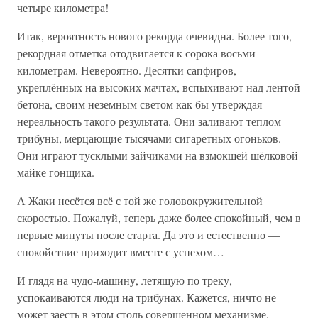
четыре километра!
Итак, вероятность нового рекорда очевидна. Более того,
рекордная отметка отодвигается к сорока восьми
километрам. Невероятно. Десятки сапфиров,
укреплённых на высоких мачтах, вспыхивают над лентой
бетона, своим неземным светом как бы утверждая
нереальность такого результата. Они заливают теплом
трибуны, мерцающие тысячами сигаретных огоньков.
Они играют тусклыми зайчиками на взмокшей шёлковой
майке гонщика.
А Жаки несётся всё с той же головокружительной
скоростью. Пожалуй, теперь даже более спокойный, чем в
первые минуты после старта. Да это и естественно —
спокойствие приходит вместе с успехом…
И глядя на чудо-машину, летящую по треку,
успокаиваются люди на трибунах. Кажется, ничто не
может заесть в этом столь совершенном механизме.