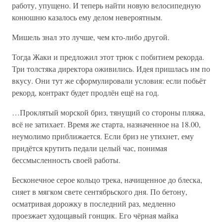
работу, упущено. И теперь найти новую велосипедную
конюшню казалось ему делом невероятным.
Мишель знал это лучше, чем кто-либо другой.
Тогда Жаки и предложил этот трюк с побитием рекорда.
Три толстяка директора оживились. Идея пришлась им по
вкусу. Они тут же сформулировали условия: если побьёт
рекорд, контракт будет продлён ещё на год.
…Проклятый морской бриз, тянущий со стороны пляжа,
всё не затихает. Время же старта, назначенное на 18.00,
неумолимо приближается. Если бриз не утихнет, ему
придётся крутить педали целый час, понимая
бессмысленность своей работы.
Бесконечное серое кольцо трека, начищенное до блеска,
сияет в мягком свете сентябрьского дня. По бетону,
осматривая дорожку в последний раз, медленно
проезжает худощавый гонщик. Его чёрная майка