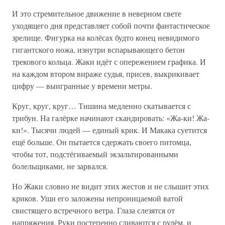
И это стремительное движение в неверном свете
уходящего дня представляет собой почти фантастическое
зрелище. Фигурка на колёсах будто конец невидимого
гигантского ножа, изнутри вспарывающего бетон
трекового кольца. Жаки идёт с опережением графика. И
на каждом втором вираже судья, присев, выкрикивает
цифру — выигранные у времени метры.
Круг, круг, круг… Тишина медленно скатывается с
трибун. На галёрке начинают скандировать: «Жа-ки! Жа-
ки!». Тысячи людей — единый крик. И Макака суетится
ещё больше. Он пытается сдержать своего питомца,
чтобы тот, подстёгиваемый экзальтированными
болельщиками, не зарвался.
Но Жаки словно не видит этих жестов и не слышит этих
криков. Уши его заложены непроницаемой ватой
свистящего встречного ветра. Глаза слезятся от
напряжения. Руки постепенно сливаются с рулём, и