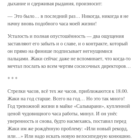
дыхание и сдерживая рыдания, произносит:
— Это было… в последний раз… Никогда, никогда я не
начну вновь подобного часа моей жизни!
Усталость и полная опустошённость — два ощущения
заставляют его забыть и о славе, и о контракте, который
он прямо на финише подписывает негнущимися
пальцами. Жаки сейчас даже не вспоминает, что когда-то
мечтал послать ко всем чертям сосисочных директоров…
* * *
Стрелки часов, всё тех же часов, приближаются к 18.00.
Жаки на год старше. Всего на год… Но это так много!
Год тревожной жизни в майке «Сальварани», купленной
ценой чудовищного часа работы, минул. И он унёс
уверенность и снова, будто насмехаясь, поставил перед
Жаки им же рождённую проблему: «Или новый рекорд,
или…» Или надо искать новую велосипедную конюшню.