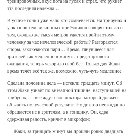
тренировочных, вкус пота на губах и страх, что рухнет
эта последняя надежда…
В успехе гонки уже мало кто сомневается. На трибунах и
у экранов телевизионных приёмников говорят только о
том, сколько же тысяч метров удастся пройти этому
человеку за час нечеловеческой работы? Разгораются
споры, заключаются пари… Время, тянувшееся для
зрителей так медленно в минуты предстартового
ожидания, теперь ускорило свой бег. Только для Жаки
время течёт всё так же, возможно, чуть-чуть медленнее.
Сделана половина дела — истекли тридцать минут. Об
этом Жаки узнаёт по внезапной тишине, наступившей на
трибунах, — все ждут слов диктора, который должен
объявить получасовой результат. Но диктор неожиданно
обращается не к зрителям, а к гонщику. Он, едва
сдерживая радость, кричит в микрофон:
— Жаки, за тридцать минут вы прошли ровно двадцать