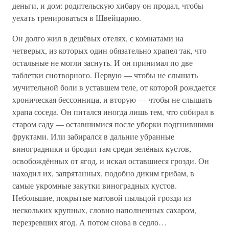
деньги, и дом: родительскую хибару он продал, чтобы
уехать тренироваться в Швейцарию.
Он долго жил в дешёвых отелях, с комнатами на
четверых, из которых один обязательно храпел так, что
остальные не могли заснуть. И он принимал по две
таблетки снотворного. Первую — чтобы не слышать
мучительной боли в уставшем теле, от которой рождается
хроническая бессонница, и вторую — чтобы не слышать
храпа соседа. Он питался иногда лишь тем, что собирал в
старом саду — оставшимися после уборки подгнившими
фруктами. Или забирался в дальние убранные
виноградники и бродил там среди зелёных кустов,
освобождённых от ягод, и искал оставшиеся грозди. Он
находил их, запрятанных, подобно диким грибам, в
самые укромные закутки виноградных кустов.
Небольшие, покрытые матовой пыльцой грозди из
нескольких крупных, словно наполненных сахаром,
перезревших ягод. А потом снова в седло…