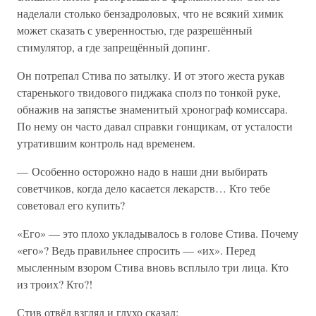
наделали столько бензадроловых, что не всякий химик
может сказать с уверенностью, где разрешённый
стимулятор, а где запрещённый допинг.
Он потрепал Стива по затылку. И от этого жеста рукав
старенького твидового пиджака сполз по тонкой руке,
обнажив на запястье знаменитый хронограф комиссара.
По нему он часто давал справки гонщикам, от усталости
утратившим контроль над временем.
— Особенно осторожно надо в наши дни выбирать
советчиков, когда дело касается лекарств… Кто тебе
советовал его купить?
«Его» — это плохо укладывалось в голове Стива. Почему
«его»? Ведь правильнее спросить — «их». Перед
мысленным взором Стива вновь всплыло три лица. Кто
из троих? Кто?!
Стив отвёл взгляд и глухо сказал: