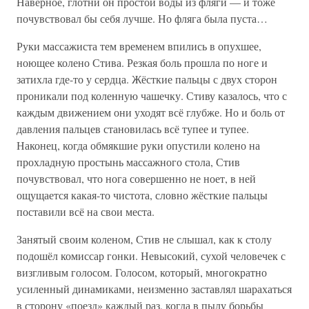
Наверное, глотни он простой воды из фляги — и тоже
почувствовал бы себя лучше. Но фляга была пуста…
Руки массажиста тем временем впились в опухшее,
ноющее колено Стива. Резкая боль прошла по ноге и
затихла где-то у сердца. Жёсткие пальцы с двух сторон
проникали под коленную чашечку. Стиву казалось, что с
каждым движением они уходят всё глубже. Но и боль от
давления пальцев становилась всё тупее и тупее.
Наконец, когда обмякшие руки опустили колено на
прохладную простынь массажного стола, Стив
почувствовал, что нога совершенно не ноет, в ней
ощущается какая-то чистота, словно жёсткие пальцы
поставили всё на свои места.
Занятый своим коленом, Стив не слышал, как к столу
подошёл комиссар гонки. Невысокий, сухой человечек с
визгливым голосом. Голосом, который, многократно
усиленный динамиками, неизменно заставлял шарахаться
в сторону «поезд» каждый раз, когда в пылу борьбы