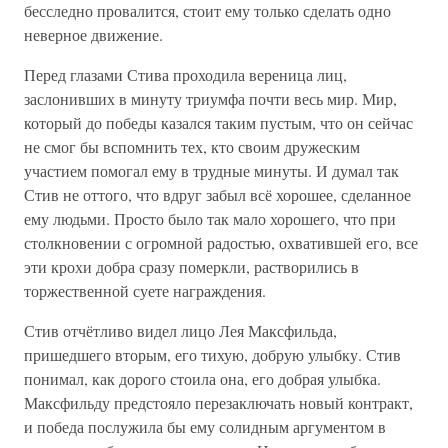
бесследно провалится, стоит ему только сделать одно
неверное движение.
Перед глазами Стива проходила вереница лиц,
заслонивших в минуту триумфа почти весь мир. Мир,
который до победы казался таким пустым, что он сейчас
не смог бы вспомнить тех, кто своим дружеским
участием помогал ему в трудные минуты. И думал так
Стив не оттого, что вдруг забыл всё хорошее, сделанное
ему людьми. Просто было так мало хорошего, что при
столкновении с огромной радостью, охватившей его, все
эти крохи добра сразу померкли, растворились в
торжественной суете награждения.
Стив отчётливо видел лицо Лея Максфильда,
пришедшего вторым, его тихую, добрую улыбку. Стив
понимал, как дорого стоила она, его добрая улыбка.
Максфильду предстояло перезаключать новый контракт,
и победа послужила бы ему солидным аргументом в