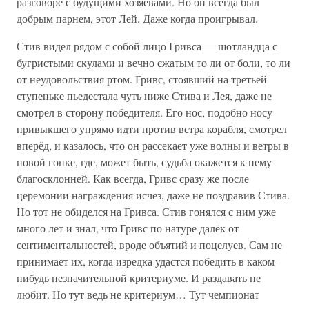
разговоре с будущими хозяевами. Но он всегда был
добрым парнем, этот Лей. Даже когда проигрывал.
Стив видел рядом с собой лицо Гривса — шотландца с
бугристыми скулами и вечно сжатым то ли от боли, то ли
от неудовольствия ртом. Гривс, стоявший на третьей
ступеньке пьедестала чуть ниже Стива и Лея, даже не
смотрел в сторону победителя. Его нос, подобно носу
привыкшего упрямо идти против ветра корабля, смотрел
вперёд, и казалось, что он рассекает уже волны и ветры в
новой гонке, где, может быть, судьба окажется к нему
благосклонней. Как всегда, Гривс сразу же после
церемонии награждения исчез, даже не поздравив Стива.
Но тот не обиделся на Гривса. Стив гонялся с ним уже
много лет и знал, что Гривс по натуре далёк от
сентиментальностей, вроде объятий и поцелуев. Сам не
принимает их, когда изредка удастся победить в каком-
нибудь незначительной критериуме. И раздавать не
любит. Но тут ведь не критериум… Тут чемпионат