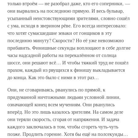
только втроём — не разобрал даже, кто его соперники, —
они вырвались на последнюю прямую. И весь бульвар,
усыпанный неистовствующими зрителями, словно сошёл
с ума, исходя в зверином рёве. Его всегда интересовало:
что хотят сумасшедшие зеваки от гонщиков в эту
последнюю минуту? Скорости? Но её уже невозможно
прибавить. Финишные секунды воплощают в себе долгие
часы надсадной работы на перекалённом от солнца
шоссе, они решают всё… И чтобы тяжкий труд не пошёл
прахом, каждый из рвущихся к финишу выкладывается
до конца. Как это было с ними в этот раз…
Они, не сговариваясь, рванулись по прямой, к
придуманной ничтожными людьми условной линии,
означающей конец всем мучениям. Они рванулись
вперёд. Но это лишь казалось зрителям. На самом деле
они теряли скорость, сгорая от напряжения. И задача
каждого заключалась в том, чтобы сгореть чуть-чуть
позже. Продлить горение. Хотя бы ещё на полсекунды…