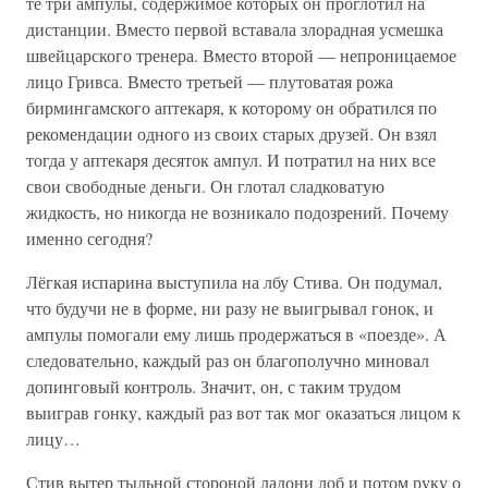
те три ампулы, содержимое которых он проглотил на
дистанции. Вместо первой вставала злорадная усмешка
швейцарского тренера. Вместо второй — непроницаемое
лицо Гривса. Вместо третьей — плутоватая рожа
бирмингамского аптекаря, к которому он обратился по
рекомендации одного из своих старых друзей. Он взял
тогда у аптекаря десяток ампул. И потратил на них все
свои свободные деньги. Он глотал сладковатую
жидкость, но никогда не возникало подозрений. Почему
именно сегодня?
Лёгкая испарина выступила на лбу Стива. Он подумал,
что будучи не в форме, ни разу не выигрывал гонок, и
ампулы помогали ему лишь продержаться в «поезде». А
следовательно, каждый раз он благополучно миновал
допинговый контроль. Значит, он, с таким трудом
выиграв гонку, каждый раз вот так мог оказаться лицом к
лицу…
Стив вытер тыльной стороной ладони лоб и потом руку о