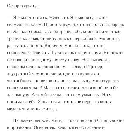
Оскар вздохнул.
— Я знал, что ты скажешь это. Я знаю всё, что ты
скажешь и потом. Просто я думал, что ты сильный парень
и тебе надо помочь. А ты тряпка, обыкновенная честная
тряпка, которая, столкнувшись с первой же трудностью,
распустила нюни. Впрочем, мне плевать, что ты
собираешься сделать. Ты можешь поднять шум. Но никто
не поверит ни одному твоему слову. Это выглядит
слишком неправдоподобным — Оскар Гартнер,
двукратный чемпион миря, один из лучших и
честнейших гонщиков планеты, дал ампулу конкуренту
своих мальчиков! Мало кто поверит, что я вообще тебе
дал ампулу. А тем более дал со злым умыслом. Но я
понимаю тебя. Я знаю сам, что такое первая золотая
медаль чемпиона мира…
— Вы лжёте, вы всё лжёте, — зло повторил Стив, словно
в признании Оскара заключалось его спасение и