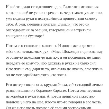
И всё это ради сегодняшнего дня. Ради того мгновения,
когда он, ещё не успев перевалить через заветную линию,
уже поднял руки в исступлённом приветствии самому
себе. А они, смешные зрители, думали, что это он
благодарит их за овации, которыми они встретили
гонщиков на бульваре!
Потом его стащили с машины. И долго мяли десятки
жёстких, незнакомых рук. «Мисс Шоколад» поднесла ему
огромную шоколадную плитку, и он поспешил, не глядя,
передать её кому-то, ибо держать в руках не было сил.
Всю жизнь ему дарили то, что было не нужно, всю жизнь
он не мог заработать того, что хотел.
Его интересовала она, круглая бляха, с бесстыдной ленью
развалившаяся на бордовом бархате. Потом она перешла
из коробки в руки мэра. А потом приятной тяжестью
повисла у него на шее. Кто-то что-то говорил в его честь.
Он же исподволь потирал её своими заскорузлыми,