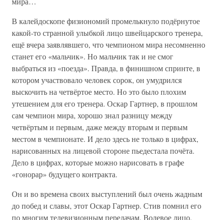
мира…
В калейдоскопе физиономий промелькнуло подёрнутое
какой-то странной улыбкой лицо швейцарского тренера,
ещё вчера заявлявшего, что чемпионом мира несомненно
станет его «мальчик». Но мальчик так и не смог
выбраться из «поезда». Правда, в финишном спринте, в
котором участвовало человек сорок, он умудрился
выскочить на четвёртое место. Но это было плохим
утешением для его тренера. Оскар Гартнер, в прошлом
сам чемпион мира, хорошо знал разницу между
четвёртым и первым, даже между вторым и первым
местом в чемпионате. И дело здесь не только в цифрах,
нарисованных на лицевой стороне пьедестала почёта.
Дело в цифрах, которые можно нарисовать в графе
«гонорар» будущего контракта.
Он и во времена своих выступлений был очень жадным
до побед и славы, этот Оскар Гартнер. Стив помнил его
по многим телевизионным передачам. Волевое лицо,