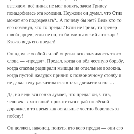
взглядом, всё никак не мог понять, зачем Гривсу
понадобилась эта комедия. Неужели он думал, что Стив
может его подозревать?.. А почему бы нет? Ведь кто-то
его обманул, кто-то предал? Если не Гривс, то тренер
швейцарцев; если не он, то бирмингамский аптекарь!
Кто-то ведь его предал!
Он вдруг с особой силой ощутил всю значимость этого
слова — «предал». Предал, когда он вёл честную борьбу,
когда спазмы раздирали мышцы на отдельные волокна,
когда пустой желудок прилип к позвоночному столбу и
не давал телу раскачиваться в такт движению ног…
Да, но ведь вся гонка думает, что предал он, Стив,
человек, захотевший прокатиться в рай по лёгкой
дорожке, в то время как остальные честно боролись за
победу!
Он должен, наконец, понять, кто кого предал — они его