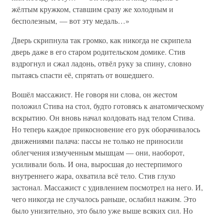
жёлтым кружком, ставшим сразу же холодным и
бесполезным, — вот эту медаль…»
Дверь скрипнула так громко, как никогда не скрипела
дверь даже в его старом родительском домике. Стив
вздрогнул и сжал ладонь, отвёл руку за спину, словно
пытаясь спасти её, спрятать от вошедшего.
Вошёл массажист. Не говоря ни слова, он жестом
положил Стива на стол, будто готовясь к анатомическому
вскрытию. Он вновь начал колдовать над телом Стива.
Но теперь каждое прикосновение его рук оборачивалось
движениями палача: пассы не только не приносили
облегчения измученным мышцам — они, наоборот,
усиливали боль. И она, выросшая до нестерпимого
внутреннего жара, охватила всё тело. Стив глухо
застонал. Массажист с удивлением посмотрел на него. И,
чего никогда не случалось раньше, ослабил нажим. Это
было унизительно, это было уже выше всяких сил. Но