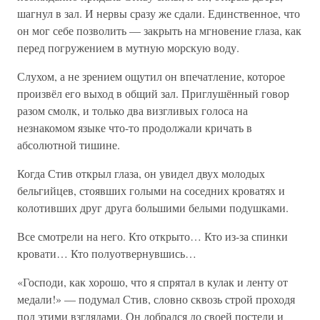
шагнул в зал. И нервы сразу же сдали. Единственное, что
он мог себе позволить — закрыть на мгновение глаза, как
перед погружением в мутную морскую воду.
Слухом, а не зрением ощутил он впечатление, которое
произвёл его выход в общий зал. Приглушённый говор
разом смолк, и только два визгливых голоса на
незнакомом языке что-то продолжали кричать в
абсолютной тишине.
Когда Стив открыл глаза, он увидел двух молодых
бельгийцев, стоявших голыми на соседних кроватях и
колотивших друг друга большими белыми подушками.
Все смотрели на него. Кто открыто… Кто из-за спинки
кровати… Кто полуотвернувшись…
«Господи, как хорошо, что я спрятал в кулак и ленту от
медали!» — подумал Стив, словно сквозь строй проходя
под этими взглядами. Он добрался до своей постели и