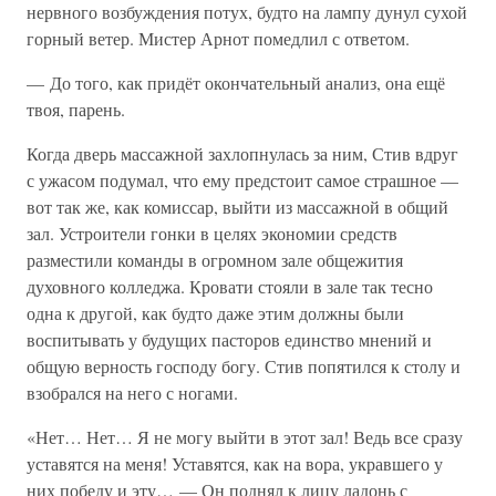
нервного возбуждения потух, будто на лампу дунул сухой
горный ветер. Мистер Арнот помедлил с ответом.
— До того, как придёт окончательный анализ, она ещё
твоя, парень.
Когда дверь массажной захлопнулась за ним, Стив вдруг
с ужасом подумал, что ему предстоит самое страшное —
вот так же, как комиссар, выйти из массажной в общий
зал. Устроители гонки в целях экономии средств
разместили команды в огромном зале общежития
духовного колледжа. Кровати стояли в зале так тесно
одна к другой, как будто даже этим должны были
воспитывать у будущих пасторов единство мнений и
общую верность господу богу. Стив попятился к столу и
взобрался на него с ногами.
«Нет… Нет… Я не могу выйти в этот зал! Ведь все сразу
уставятся на меня! Уставятся, как на вора, укравшего у
них победу и эту… — Он поднял к лицу ладонь с