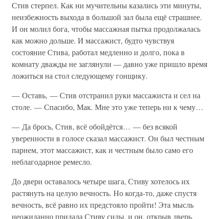
Стив стерпел. Как ни мучительны казались эти минуты,
неизбежность выхода в большой зал была ещё страшнее.
И он молил бога, чтобы массажная пытка продолжалась
как можно дольше. И массажист, будто чувствуя
состояние Стива, работал медленно и долго, пока в
комнату дважды не заглянули — давно уже пришло время
ложиться на стол следующему гонщику.
— Оставь, — Стив отстранил руки массажиста и сел на
столе. — Спасибо, Мак. Мне это уже теперь ни к чему…
— Да брось, Стив, всё обойдётся… — без всякой
уверенности в голосе сказал массажист. Он был честным
парнем, этот массажист, как и честным было само его
неблагодарное ремесло.
До двери оставалось четыре шага, Стиву хотелось их
растянуть на целую вечность. Но когда-то, даже спустя
вечность, всё равно их предстояло пройти! Эта мысль
неожиданно придала Стиву силы, и он, открыв дверь,