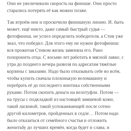
Они не увеличивали скорость на финише. Они просто
старались потерять её как можно позже.
Так втроём они и проскочили финишную линию. И, быть
может, ещё никто, даже самый быстрый судья —
фотофиниш, не успел определить победителя, а Стив уже
знал, что победил. Для этого ему не нужен фотофиниш:
вся прожитая Стивом жизнь заменяла его. Рано
похоронить отца. С восьми лет работать в мясной лавке, с
утра до позднего вечера развозя по адресатам тяжёлые
корзины с заказами. Надо было отказывать себе во всём,
чтобы купить сначала плохонькую веломашину и
перебрать её до последнего винтика собственными
руками. Потом скопить деньги на велотуфли. Потом —
на трусы с подкладкой из настоящей замшевой кожи,
такой ласковой, такой успокаивающей после сотни-
другой километров, пройденных в седле… Потом надо
было отказаться от семейного счастья и отложить
женитьбу до лучших времён, когда будет и слава, и