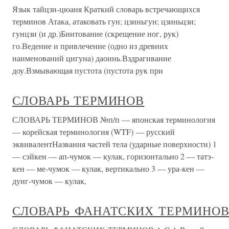
Язык тайцзи-цюаня Краткий словарь встречающихся
терминов Атака, атаковать гун; цзиньгун; цзиньцзи;
гунцзи (и др.)Бинтование (скрещение ног, рук)
го.Ведение и привлечение (одно из древних
наименований цигуна) даоинь.Вздрагивание
доу.Взмывающая пустота (пустота рук при
СЛОВАРЬ ТЕРМИНОВ
СЛОВАРЬ ТЕРМИНОВ №п/п — японская терминология
— корейская терминология (WTF) — русский
эквивалентНазвания частей тела (ударные поверхности) 1
— сэйкен — ап-чумок — кулак, горизонтально 2 — татэ-
кен — ме-чумок — кулак, вертикально 3 — ура-кен —
дунг-чумок — кулак,
СЛОВАРЬ ФАНАТСКИХ ТЕРМИНО