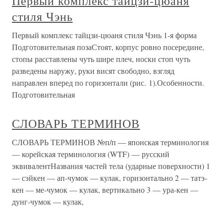
Первый комплекс тайцзи-цюаня
стиля Чэнь
Первый комплекс тайцзи-цюаня стиля Чэнь 1-я форма
Подготовительная позаСтоят, корпус ровно посередине,
стопы расставлены чуть шире плеч, носки стоп чуть
разведены наружу, руки висят свободно, взгляд
направлен вперед по горизонтали (рис. 1).Особенности.
Подготовительная
СЛОВАРЬ ТЕРМИНОВ
СЛОВАРЬ ТЕРМИНОВ №п/п — японская терминология
— корейская терминология (WTF) — русский
эквивалентНазвания частей тела (ударные поверхности) 1
— сэйкен — ап-чумок — кулак, горизонтально 2 — татэ-
кен — ме-чумок — кулак, вертикально 3 — ура-кен —
дунг-чумок — кулак,