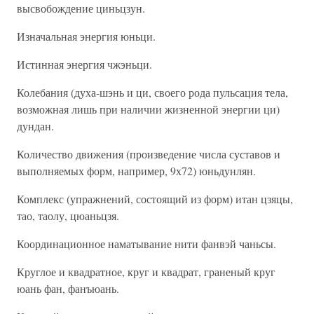
высвобождение циньцзун.
Изначальная энергия юньци.
Истинная энергия чжэньци.
Колебания (духа-шэнь и ци, своего рода пульсация тела,
возможная лишь при наличии жизненной энергии ци)
дундан.
Количество движения (произведение числа суставов и
выполняемых форм, например, 9х72) юньдунлян.
Комплекс (упражнений, состоящий из форм) итан цзяцы,
тао, таолу, цюаньцзя.
Координационное наматывание нити фанвэй чаньсы.
Круглое и квадратное, круг и квадрат, граненый круг
юань фан, фанъюань.