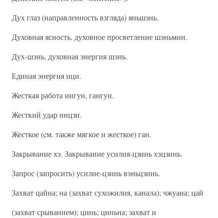
Дух глаз (направленность взгляда) яньшэнь.
Духовная ясность, духовное просветление шэньмин.
Дух-шэнь, духовная энергия шэнь.
Единая энергия ици.
Жесткая работа ингун, гангун.
Жесткий удар инцзи.
Жесткое (cм. также мягкое и жесткое) ган.
Закрывание хэ. Закрывание усилия-цзинь хэцзинь.
Запрос (запросить) усилие-цзинь вэньцзинь.
Захват цайна; на (захват сухожилия, канала); чжуана; цай
(захват срыванием); цинь; циньна; захват и