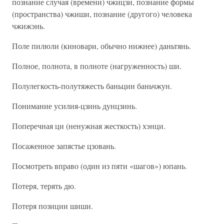
познание случая (времени) чжицзи, познание формы
(пространства) чжиши, познание (другого) человека
чжижэнь.
Поле пилюли (киновари, обычно нижнее) даньтянь.
Полное, полнота, в полноте (нагруженность) ши.
Полулегкость-полутяжесть баньцин баньчжун.
Понимание усилия-цзинь дунцзинь.
Поперечная ци (ненужная жесткость) хэнци.
Посаженное запястье цзовань.
Посмотреть вправо (один из пяти «шагов») юпань.
Потеря, терять дю.
Потеря позиции шиши.