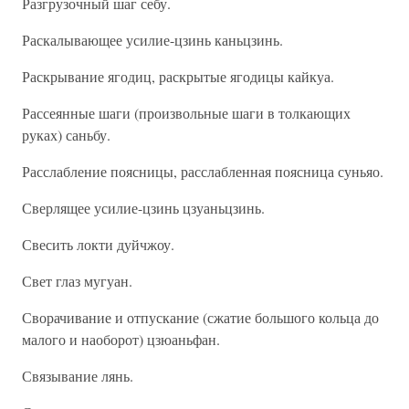
Разгрузочный шаг себу.
Раскалывающее усилие-цзинь каньцзинь.
Раскрывание ягодиц, раскрытые ягодицы кайкуа.
Рассеянные шаги (произвольные шаги в толкающих
руках) саньбу.
Расслабление поясницы, расслабленная поясница суньяо.
Сверлящее усилие-цзинь цзуаньцзинь.
Свесить локти дуйчжоу.
Свет глаз мугуан.
Сворачивание и отпускание (сжатие большого кольца до
малого и наоборот) цзюаньфан.
Связывание лянь.