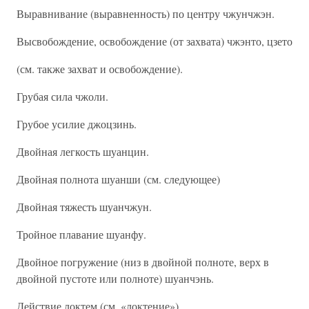
Выравнивание (выравненность) по центру чжунчжэн.
Высвобождение, освобождение (от захвата) чжэнто, цзето
(см. также захват и освобождение).
Грубая сила чжоли.
Грубое усилие джоцзинь.
Двойная легкость шуанцин.
Двойная полнота шуанши (см. следующее)
Двойная тяжесть шуанчжун.
Тройное плавание шуанфу.
Двойное погружение (низ в двойной полноте, верх в
двойной пустоте или полноте) шуанчэнь.
Действие локтем (см. «локтение»).