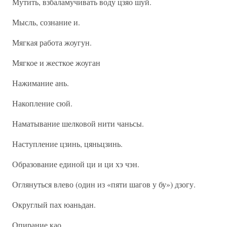
Мутить, взбаламучивать воду цзяо шуй.
Мысль, сознание и.
Мягкая работа жоугун.
Мягкое и жесткое жоуган
Нажимание ань.
Накопление сюй.
Наматывание шелковой нити чаньсы.
Наступление цзинь, цяньцзинь.
Образование единой ци и ци хэ чэн.
Оглянуться влево (один из «пяти шагов у бу») дзогу.
Округлый пах юаньдан.
Опирание као.