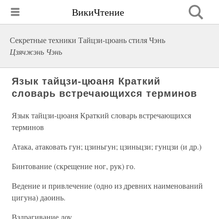
ВикиЧтение
Секретные техники Тайцзи-цюань стиля Чэнь
Цзячжэнь Чэнь
Язык тайцзи-цюаня Краткий
словарь встречающихся терминов
Язык тайцзи-цюаня Краткий словарь встречающихся
терминов
Атака, атаковать гун; цзиньгун; цзиньцзи; гунцзи (и др.)
Бинтование (скрещение ног, рук) го.
Ведение и привлечение (одно из древних наименований
цигуна) даоинь.
Вздрагивание доу.