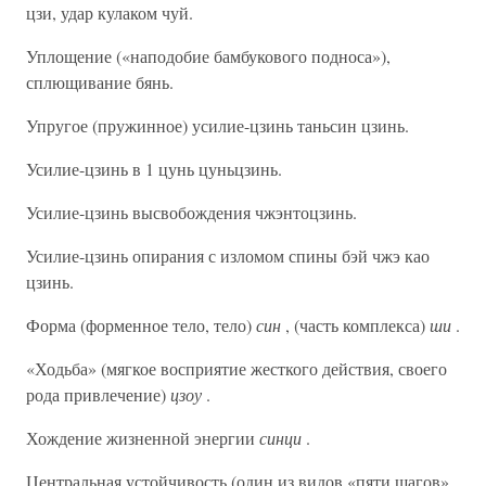
цзи, удар кулаком чуй.
Уплощение («наподобие бамбукового подноса»),
сплющивание бянь.
Упругое (пружинное) усилие-цзинь таньсин цзинь.
Усилие-цзинь в 1 цунь цуньцзинь.
Усилие-цзинь высвобождения чжэнтоцзинь.
Усилие-цзинь опирания с изломом спины бэй чжэ као
цзинь.
Форма (форменное тело, тело)
син
, (часть комплекса)
ши
.
«Ходьба» (мягкое восприятие жесткого действия, своего
рода привлечение)
цзоу
.
Хождение жизненной энергии
синци
.
Центральная устойчивость (один из видов «пяти шагов»