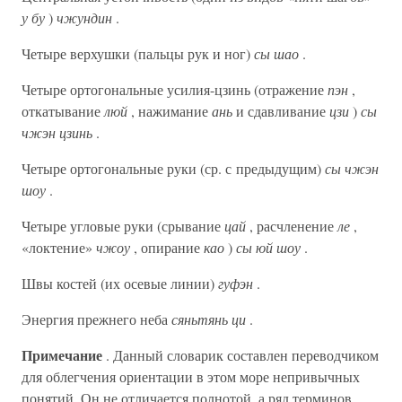
у бу
)
чжундин
.
Четыре верхушки (пальцы рук и ног)
сы шао
.
Четыре ортогональные усилия-цзинь (отражение
пэн
,
откатывание
люй
, нажимание
ань
и сдавливание
цзи
)
сы
чжэн цзинь
.
Четыре ортогональные руки (ср. с предыдущим)
сы чжэн
шоу
.
Четыре угловые руки (срывание
цай
, расчленение
ле
,
«локтение»
чжоу
, опирание
као
)
сы юй шоу
.
Швы костей (их осевые линии)
гуфэн
.
Энергия прежнего неба
сяньтянь ци
.
Примечание
. Данный словарик составлен переводчиком
для облегчения ориентации в этом море непривычных
понятий. Он не отличается полнотой, а ряд терминов