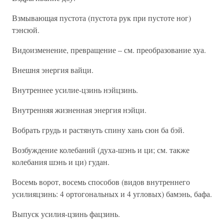
Взмывающая пустота (пустота рук при пустоте ног)
тэнсюй.
Видоизменение, превращение – см. преобразование хуа.
Внешня энергия вайци.
Внутреннее усилие-цзинь нэйцзинь.
Внутренняя жизненная энергия нэйци.
Вобрать грудь и растянуть спину хань сюн ба бэй.
Возбуждение колебаний (духа-шэнь и ци; см. также
колебания шэнь и ци) гудан.
Восемь ворот, восемь способов (видов внутреннего
усилияцзинь: 4 ортогональных и 4 угловых) бамэнь, бафа.
Выпуск усилия-цзинь фацзинь.