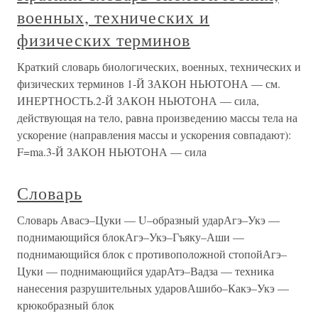
военных, технических и
физических терминов
Краткий словарь биологических, военных, технических и
физических терминов 1-Й ЗАКОН НЬЮТОНА — см.
ИНЕРТНОСТЬ.2-Й ЗАКОН НЬЮТОНА — сила,
действующая на тело, равна произведению массы тела на
ускорение (направления массы и ускорения совпадают):
F=ma.3-Й ЗАКОН НЬЮТОНА — сила
Словарь
Словарь Авасэ–Цуки — U–образный ударАгэ–Укэ —
поднимающийся блокАгэ–Укэ–Гъяку–Аши —
поднимающийся блок с противоположной стопойАгэ–
Цуки — поднимающийся ударАтэ–Вадза — техника
нанесения разрушительных ударовАшибо–Какэ–Укэ —
крюкобразный блок