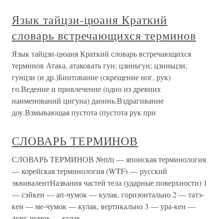
Язык тайцзи-цюаня Краткий
словарь встречающихся терминов
Язык тайцзи-цюаня Краткий словарь встречающихся
терминов Атака, атаковать гун; цзиньгун; цзиньцзи;
гунцзи (и др.)Бинтование (скрещение ног, рук)
го.Ведение и привлечение (одно из древних
наименований цигуна) даоинь.Вздрагивание
доу.Взмывающая пустота (пустота рук при
СЛОВАРЬ ТЕРМИНОВ
СЛОВАРЬ ТЕРМИНОВ №п/п — японская терминология
— корейская терминология (WTF) — русский
эквивалентНазвания частей тела (ударные поверхности) 1
— сэйкен — ап-чумок — кулак, горизонтально 2 — татэ-
кен — ме-чумок — кулак, вертикально 3 — ура-кен —
дунг-чумок — кулак,