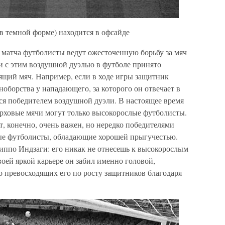
(в темной форме) находится в офсайде
ие матча футболисты ведут ожесточенную борьбу за мяч
язи с этим воздушной дуэлью в футболе принято
тящий мяч. Например, если в ходе игры защитник
борства у нападающего, за которого он отвечает в
ется победителем воздушной дуэли. В настоящее время
ерховые мячи могут только высокорослые футболисты.
т, конечно, очень важен, но нередко победителями
ые футболисты, обладающие хорошей прыгучестью.
ппо Индзаги: его никак не отнесешь к высокорослым
воей яркой карьере он забил именно головой,
 превосходящих его по росту защитников благодаря