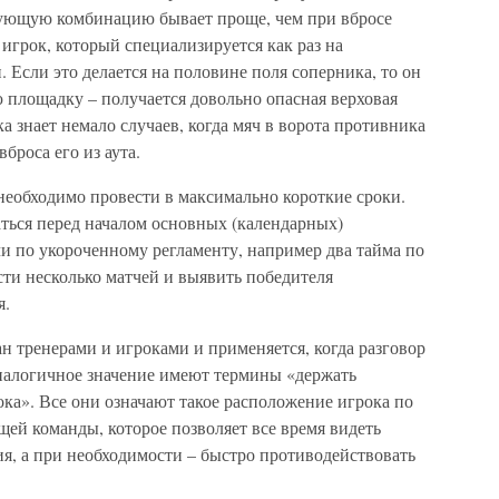
акующую комбинацию бывает проще, чем при вбросе
 игрок, который специализируется как раз на
 Если это делается на половине поля соперника, то он
 площадку – получается довольно опасная верховая
ка знает немало случаев, когда мяч в ворота противника
броса его из аута.
 необходимо провести в максимально короткие сроки.
ться перед началом основных (календарных)
и по укороченному регламенту, например два тайма по
сти несколько матчей и выявить победителя
я.
н тренерами и игроками и применяется, когда разговор
налогичное значение имеют термины «держать
ока». Все они означают такое расположение игрока по
ей команды, которое позволяет все время видеть
ия, а при необходимости – быстро противодействовать