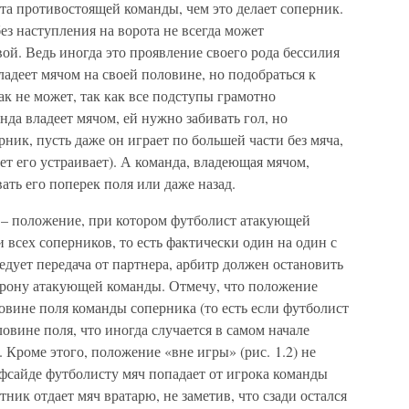
та противостоящей команды, чем это делает соперник.
ез наступления на ворота не всегда может
ой. Ведь иногда это проявление своего рода бессилия
ладеет мячом на своей половине, но подобраться к
к не может, так как все подступы грамотно
нда владеет мячом, ей нужно забивать гол, но
ник, пусть даже он играет по большей части без мяча,
ет его устраивает). А команда, владеющая мячом,
ать его поперек поля или даже назад.
 – положение, при котором футболист атакующей
 всех соперников, то есть фактически один на один с
едует передача от партнера, арбитр должен остановить
торону атакующей команды. Отмечу, что положение
овине поля команды соперника (то есть если футболист
ловине поля, что иногда случается в самом начале
. Кроме этого, положение «вне игры» (рис. 1.2) не
офсайде футболисту мяч попадает от игрока команды
ник отдает мяч вратарю, не заметив, что сзади остался