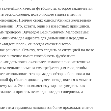
з важнейших качеств футболиста, которое заключается
ать расположение, позволяющее видеть и мяч, и
оперников. Причем своих одноклубников желательно
тдалении. Это, кстати, один из известных принципов,
ым тренером Эдуардом Васильевичем Малофеевым:
 минимум два адресата для дальнейшей передачи –
т «видеть поле», он всегда сможет быстро
ое решение. Отмечу, что следить за ситуацией на поле
ьшое значение имеет способность футболиста
е «видеть поле» оказывает немалое влияние техника
тем меньше времени ему требуется для того, чтобы
жет использовать это время для обзора обстановки на
оший футболист должен уметь оглядываться в момент,
у мяча. Это позволяет ему заранее увидеть, как
манде, и принять неожиданное для соперника, а
чае этим термином называется более продолжительное