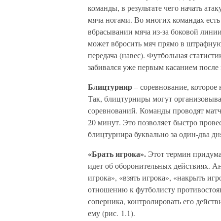
команды, в результате чего начать ат
мяча ногами. Во многих командах есть
вбрасывании мяча из-за боковой линии.
может вбросить мяч прямо в штрафную
передача (навес). Футбольная статисти
забивался уже первым касанием после в
Блицтурнир
– соревнование, которое
Так, блицтурниры могут организовыва
соревнований. Команды проводят матч
20 минут. Это позволяет быстро прове
блицтурнира буквально за один-два дн
«Брать игрока».
Этот термин придума
идет об оборонительных действиях. А
игрока», «взять игрока», «накрыть игр
отношению к футболисту противостоящ
соперника, контролировать его действ
ему (рис. 1.1).