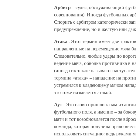
Арбитр
– судья, обслуживающий футб
соревнования). Иногда футбольных ар
Спорить с арбитром категорически зап
предупреждение, но и желтую или даж
Атака
. Этот термин имеет две тракто
направленные на перемещение мяча бли
Следовательно, любые удары по ворота
ведение мяча, обводка противника в н
(иногда их также называют наступате
термина «атака» – нападение на проти
устремился к владеющему мячом напад
это тоже называется атакой.
Аут
. Это слово пришло к нам из англ
футбольного поля, а именно – за боков
матч и тот возобновляется после вброс
команда, которая получила право ввес
использовать ситуацию: ведь руками м