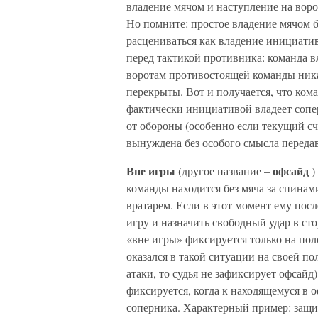
владение мячом и наступление на воро
Но помните: простое владение мячом б
расцениваться как владение инициатив
перед тактикой противника: команда в
воротам противостоящей команды ника
перекрыты. Вот и получается, что кома
фактически инициативой владеет сопер
от обороны (особенно если текущий сч
вынуждена без особого смысла передав
Вне игры
офсайд
(другое название –
)
команды находится без мяча за спинами
вратарем. Если в этот момент ему посл
игру и назначить свободный удар в с
«вне игры» фиксируется только на пол
оказался в такой ситуации на своей по
атаки, то судья не зафиксирует офсайд)
фиксируется, когда к находящемуся в 
соперника. Характерный пример: защит