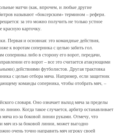
ольные матчи (как, впрочем, и любые другие
битров называют «боксерским» термином – рефери.
рещается: за это можно получить не только устное
е красную карточку.
вки. Первая и основная: это командные действия,
же к воротам соперника с целью забить гол.
м соперника либо в сторону его ворот, передачи,
аправлении его ворот – все это считается атакующими
льными) действиями футболистов. Другая трактовка
вника с целью отбора мяча. Например, если защитник
ающему команды соперника, чтобы отобрать мяч, –
ийского словаря. Оно означает выход мяча за пределы
ую линию. Когда такое случается, арбитр останавливает
а мяча из-за боковой линии руками. Отмечу, что
ти мяч из-за боковой линии, может выгодно
ожно очень точно направить мяч игроку своей