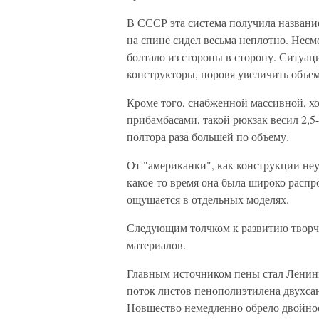
В СССР эта система получила названи
на спине сидел весьма неплотно. Несм
болтало из стороны в сторону. Ситуац
конструкторы, норовя увеличить объем
Кроме того, снабженной массивной, хо
прибамбасами, такой рюкзак весил 2,5-
полтора раза большей по объему.
От "американки", как конструкции неуд
какое-то время она была широко распро
ощущается в отдельных моделях.
Следующим толчком к развитию творч
материалов.
Главным источником пены стал Ленинг
поток листов пенополиэтилена двухса
Новшество немедленно обрело двойное