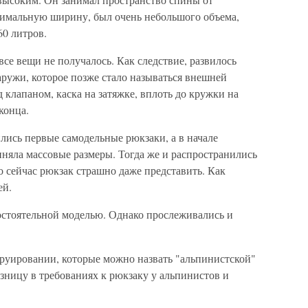
ксимальную ширину, был очень небольшого объема,
60 литров.
все вещи не получалось. Как следствие, развилось
ружи, которое позже стало называться внешней
д клапаном, каска на затяжке, вплоть до кружки на
конца.
лись первые самодельные рюкзаки, а в начале
няла массовые размеры. Тогда же и распространились
о сейчас рюкзак страшно даже представить. Как
ей.
стоятельной моделью. Однако прослеживались и
труировании, которые можно назвать "альпинистской"
азницу в требованиях к рюкзаку у альпинистов и