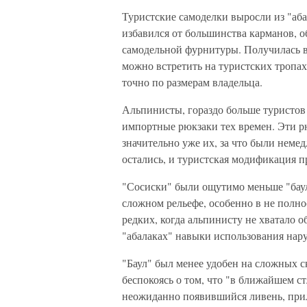
Туристские самоделки выросли из "аба
избавился от большинства карманов, о
самодельной фурнитуры. Получилась в
можно встретить на туристских тропах
точно по размерам владельца.
Альпинисты, гораздо больше туристов 
импортные рюкзаки тех времен. Эти рю
значительно уже их, за что были неме
остались, и туристская модификация п
"Сосиски" были ощутимо меньше "бауло
сложном рельефе, особенно в не полно
редких, когда альпинисту не хватало 
"абалаках" навыки использования нар
"Баул" был менее удобен на сложных ск
беспокоясь о том, что "в ближайшем с
неожиданно появившийся ливень, прил