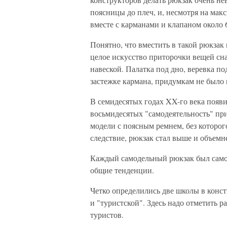
поясницы до плеч, и, несмотря на ма
вместе с карманами и клапаном около 
Понятно, что вместить в такой рюкзак 
целое искусство приторочки вещей сна
навеской. Палатка под дно, веревка по
застежке кармана, придумкам не было 
В семидесятых годах XX-го века появи
восьмидесятых "самодеятельность" при
модели с поясным ремнем, без которог
следствие, рюкзак стал выше и объемн
Каждый самодельный рюкзак был само
общие тенденции.
Четко определились две школы в конс
и "туристской". Здесь надо отметить р
туристов.