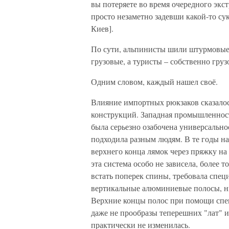
вы потеряете во время очередного экс
просто незаметно задевши какой-то сук"
Киев].
По сути, альпинисты шили штурмовые 
грузовые, а туристы – собственно груз
Одним словом, каждый нашел своё.
Влияние импортных рюкзаков сказалос
конструкций. Западная промышленност
была серьезно озабочена универсальн
подходила разным людям. В те годы на
верхнего конца лямок через пряжку на
эта система особо не зависела, более
встать поперек спины, требовала спец
вертикальные алюминиевые полосы, низ
Верхние концы полос при помощи спе
даже не прообразы теперешних "лат" и
практически не изменилась.