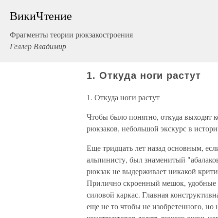
ВикиЧтение
Фрагменты теории рюкзакостроения
Геллер Владимир
1. Откуда ноги растут
1. Откуда ноги растут
Чтобы было понятно, откуда выходят 
рюкзаков, небольшой экскурс в истори
Еще тридцать лет назад основным, ес
альпинисту, был знаменитый "абалаков
рюкзак не выдерживает никакой крити
Прилично скроенный мешок, удобные 
силовой каркас. Главная конструктивна
еще не то чтобы не изобретенного, но
конструкторов делать рюкзак очень н