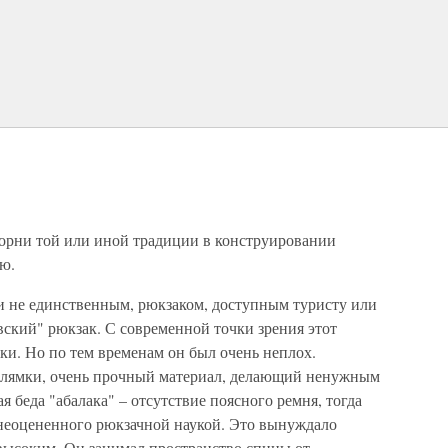
корни той или иной традиции в конструировании
ю.
ли не единственным, рюкзаком, доступным туристу или
ский" рюкзак. С современной точки зрения этот
ки. Но по тем временам он был очень неплох.
лямки, очень прочный материал, делающий ненужным
я беда "абалака" – отсутствие поясного ремня, тогда
 неоцененного рюкзачной наукой. Это вынуждало
евысоким. Он занимал пространство спины от