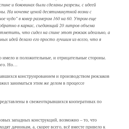
спине и боковинах были сделаны разрезы, с идеей
ны. На ночевке ценой десятиминутной возни с
ое чудо" в ковер размером 160 на 60. Утром еще
обратно в каркас, съедающий 20 литров объема
отметить, что сидел на спине этот рюкзак идеально, а
ных идей делало его просто лучшим из всего, что я
о имело и положительные, и отрицательные стороны.
ого. Но…
имавшихся конструированием и производством рюкзаков
лжил заниматься этим же делом в процессе
редставлены в свежеоткрывшихся кооперативах по
овых западных конструкций, возможно – то, что
дят дачникам, а, скорее всего, всё вместе привело к