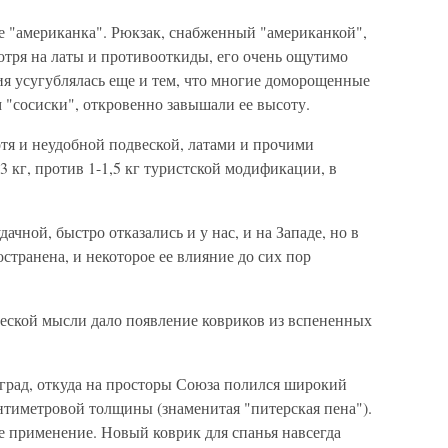
е "американка". Рюкзак, снабженный "американкой",
отря на латы и противооткиды, его очень ощутимо
ия усугублялась еще и тем, что многие доморощенные
 "сосиски", откровенно завышали ее высоту.
тя и неудобной подвеской, латами и прочими
3 кг, против 1-1,5 кг туристской модификации, в
ачной, быстро отказались и у нас, и на Западе, но в
странена, и некоторое ее влияние до сих пор
еской мысли дало появление ковриков из вспененных
рад, откуда на просторы Союза полился широкий
нтиметровой толщины (знаменитая "питерская пена").
 применение. Новый коврик для спанья навсегда