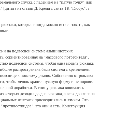
тремального спуска с падением на "пятую точку" или
 [цитата из статьи Д. Крепа с сайта ТК "Глобус", г.
рюкзаки, которые иногда можно использовать, как
овые.
ь и на подвесной системе альпинистских
ь, сориентированная на "массового потребителя",
остью подвесной системы, чтобы одна модель рюкзака
иболее распространена была система с креплением
 пояснице к поясному ремню. Собственно от рюкзака
 того, чтобы мешок хранил нужную форму и не норовил
иальной доработки. В спину рюкзака вшивались
 которых доходил до дна рюкзака, а верх до клапана.
циальных ленточек присоединялись к лямкам. Это
 "противооткидов", это они и есть. Конструкция