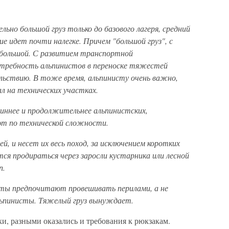
льно большой груз только до базового лагеря, средний
ие идет почти налегке. Причем "большой груз", с
 большой. С развитием транспортной
отребность альпинистов в переноске тяжестей
ольствию. В тоже время, альпинисту очень важно,
 на технических участках.
иннее и продолжительнее альпинистских,
ают по технической сложности.
й, и несет их весь поход, за исключением коротких
ся продираться через заросли кустарника или лесной
п.
ты предпочитают провешивать перилами, а не
льпинисты. Тяжелый груз вынуждает.
и, разными оказались и требования к рюкзакам.