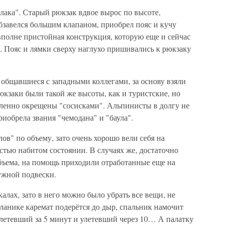
лака". Старый рюкзак вдвое вырос по высоте,
бзавелся большим клапаном, приобрел пояс и кучу
полне пристойная конструкция, которую еще и сейчас
. Пояс и лямки сверху наглухо пришивались к рюкзаку
общавшиеся с западными коллегами, за основу взяли
кзаки были такой же высоты, как и туристские, но
дленно окрещены "сосисками". Альпинисты в долгу не
риобрела звания "чемодана" и "баула".
в" по объему, зато очень хорошо вели себя на
стью набитом состоянии. В случаях же, достаточно
объема, на помощь приходили отработанные еще на
ужной подвески.
алах, зато в него можно было убрать все вещи, не
тланике каремат подерётся до дыр, спальник намочит
етевший за 5 минут и улетевший через 10… А палатку