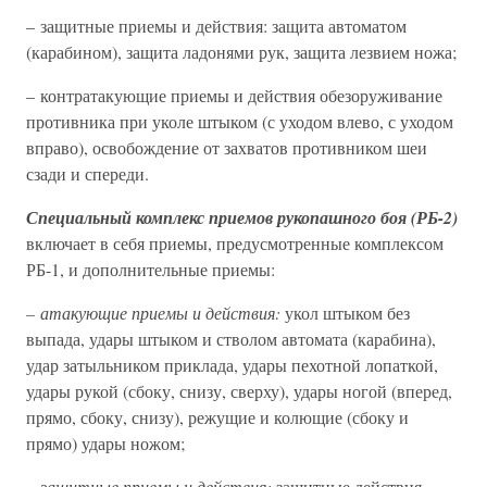
– защитные приемы и действия: защита автоматом
(карабином), защита ладонями рук, защита лезвием ножа;
– контратакующие приемы и действия обезоруживание
противника при уколе штыком (с уходом влево, с уходом
вправо), освобождение от захватов противником шеи
сзади и спереди.
Специальный комплекс приемов рукопашного боя (РБ-2)
включает в себя приемы, предусмотренные комплексом
РБ-1, и дополнительные приемы:
– атакующие приемы и действия:
укол штыком без
выпада, удары штыком и стволом автомата (карабина),
удар затыльником приклада, удары пехотной лопаткой,
удары рукой (сбоку, снизу, сверху), удары ногой (вперед,
прямо, сбоку, снизу), режущие и колющие (сбоку и
прямо) удары ножом;
– защитные приемы и действия:
защитные действия