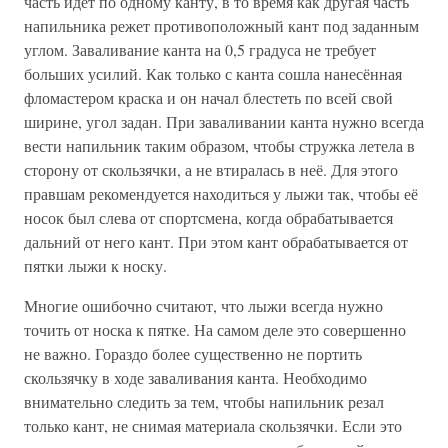
часть идёт по одному канту, в то время как другая часть
напильника режет противоположный кант под заданным
углом. Заваливание канта на 0,5 градуса не требует
больших усилий. Как только с канта сошла нанесённая
фломастером краска и он начал блестеть по всей свой
ширине, угол задан. При заваливании канта нужно всегда
вести напильник таким образом, чтобы стружка летела в
сторону от скользячки, а не втиралась в неё. Для этого
правшам рекомендуется находиться у лыжи так, чтобы её
носок был слева от спортсмена, когда обрабатывается
дальний от него кант. При этом кант обрабатывается от
пятки лыжи к носку.
Многие ошибочно считают, что лыжи всегда нужно
точить от носка к пятке. На самом деле это совершенно
не важно. Гораздо более существенно не портить
скользячку в ходе заваливания канта. Необходимо
внимательно следить за тем, чтобы напильник резал
только кант, не снимая материала скользячки. Если это