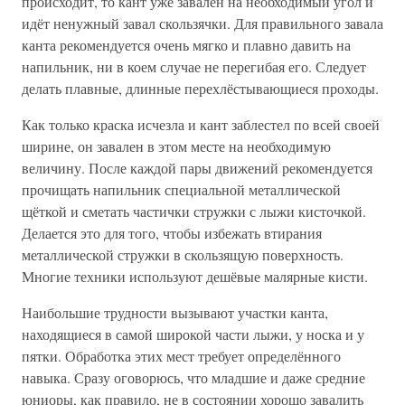
происходит, то кант уже завален на необходимый угол и
идёт ненужный завал скользячки. Для правильного завала
канта рекомендуется очень мягко и плавно давить на
напильник, ни в коем случае не перегибая его. Следует
делать плавные, длинные перехлёстывающиеся проходы.
Как только краска исчезла и кант заблестел по всей своей
ширине, он завален в этом месте на необходимую
величину. После каждой пары движений рекомендуется
прочищать напильник специальной металлической
щёткой и сметать частички стружки с лыжи кисточкой.
Делается это для того, чтобы избежать втирания
металлической стружки в скользящую поверхность.
Многие техники используют дешёвые малярные кисти.
Наибольшие трудности вызывают участки канта,
находящиеся в самой широкой части лыжи, у носка и у
пятки. Обработка этих мест требует определённого
навыка. Сразу оговорюсь, что младшие и даже средние
юниоры, как правило, не в состоянии хорошо завалить