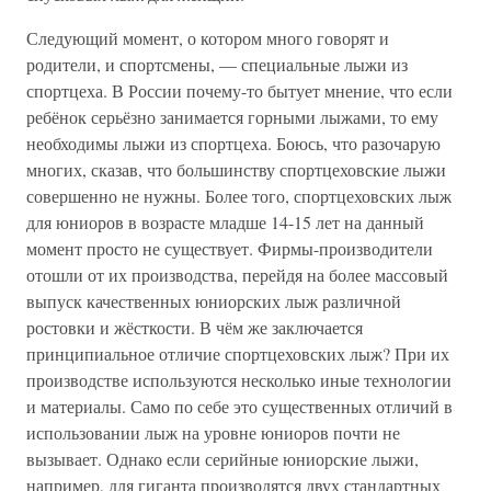
Следующий момент, о котором много говорят и
родители, и спортсмены, — специальные лыжи из
спортцеха. В России почему-то бытует мнение, что если
ребёнок серьёзно занимается горными лыжами, то ему
необходимы лыжи из спортцеха. Боюсь, что разочарую
многих, сказав, что большинству спортцеховские лыжи
совершенно не нужны. Более того, спортцеховских лыж
для юниоров в возрасте младше 14-15 лет на данный
момент просто не существует. Фирмы-производители
отошли от их производства, перейдя на более массовый
выпуск качественных юниорских лыж различной
ростовки и жёсткости. В чём же заключается
принципиальное отличие спортцеховских лыж? При их
производстве используются несколько иные технологии
и материалы. Само по себе это существенных отличий в
использовании лыж на уровне юниоров почти не
вызывает. Однако если серийные юниорские лыжи,
например, для гиганта производятся двух стандартных