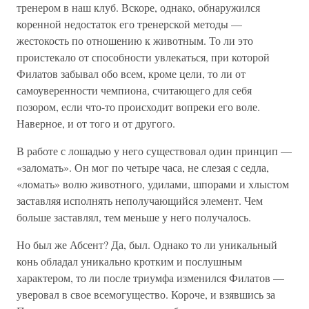
тренером в наш клуб. Вскоре, однако, обнаружился
коренной недостаток его тренерской методы —
жестокость по отношению к животным. То ли это
проистекало от способности увлекаться, при которой
Филатов забывал обо всем, кроме цели, то ли от
самоуверенности чемпиона, считающего для себя
позором, если что-то происходит вопреки его воле.
Наверное, и от того и от другого.
В работе с лошадью у него существовал один принцип —
«заломать». Он мог по четыре часа, не слезая с седла,
«ломать» волю животного, удилами, шпорами и хлыстом
заставляя исполнять неполучающийся элемент. Чем
больше заставлял, тем меньше у него получалось.
Но был же Абсент? Да, был. Однако то ли уникальный
конь обладал уникально кротким и послушным
характером, то ли после триумфа изменился Филатов —
уверовал в свое всемогущество. Короче, и взявшись за