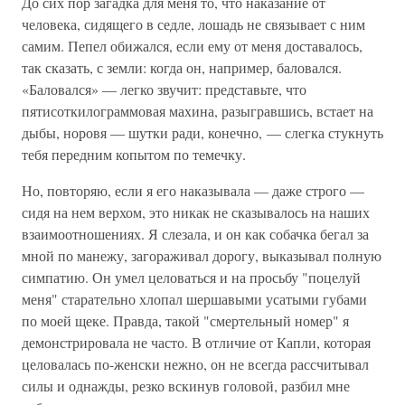
До сих пор загадка для меня то, что наказание от
человека, сидящего в седле, лошадь не связывает с ним
самим. Пепел обижался, если ему от меня доставалось,
так сказать, с земли: когда он, например, баловался.
«Баловался» — легко звучит: представьте, что
пятисоткилограммовая махина, разыгравшись, встает на
дыбы, норовя — шутки ради, конечно, — слегка стукнуть
тебя передним копытом по темечку.
Но, повторяю, если я его наказывала — даже строго —
сидя на нем верхом, это никак не сказывалось на наших
взаимоотношениях. Я слезала, и он как собачка бегал за
мной по манежу, загораживал дорогу, выказывал полную
симпатию. Он умел целоваться и на просьбу "поцелуй
меня" старательно хлопал шершавыми усатыми губами
по моей щеке. Правда, такой "смертельный номер" я
демонстрировала не часто. В отличие от Капли, которая
целовалась по-женски нежно, он не всегда рассчитывал
силы и однажды, резко вскинув головой, разбил мне