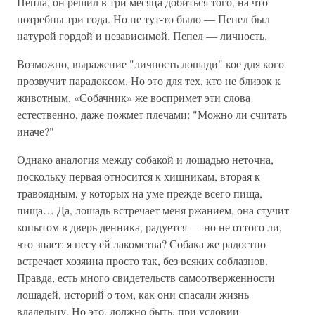
Пепла, он решил в три месяца добиться того, на что
потребны три года. Но не тут-то было — Пепел был
натурой гордой и независимой. Пепел — личность.
Возможно, выражение "личность лошади" кое для кого
прозвучит парадоксом. Но это для тех, кто не близок к
животным. «Собачник» же воспримет эти слова
естественно, даже пожмет плечами: "Можно ли считать
иначе?"
Однако аналогия между собакой и лошадью неточна,
поскольку первая относится к хищникам, вторая к
травоядным, у которых на уме прежде всего пища,
пища… Да, лошадь встречает меня ржанием, она стучит
копытом в дверь денника, радуется — но не оттого ли,
что знает: я несу ей лакомства? Собака же радостно
встречает хозяина просто так, без всяких соблазнов.
Правда, есть много свидетельств самоотверженности
лошадей, историй о том, как они спасали жизнь
владельцу. Но это, должно быть, при условии