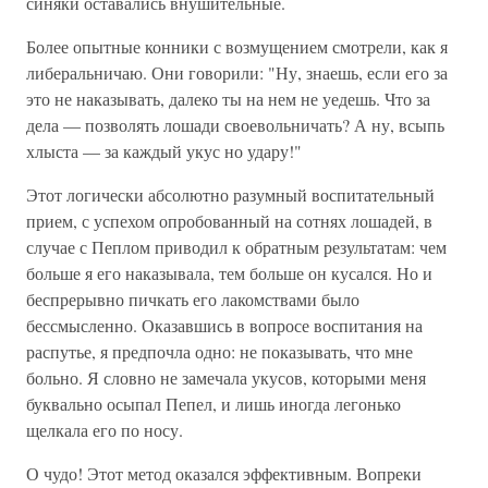
синяки оставались внушительные.
Более опытные конники с возмущением смотрели, как я
либеральничаю. Они говорили: "Ну, знаешь, если его за
это не наказывать, далеко ты на нем не уедешь. Что за
дела — позволять лошади своевольничать? А ну, всыпь
хлыста — за каждый укус но удару!"
Этот логически абсолютно разумный воспитательный
прием, с успехом опробованный на сотнях лошадей, в
случае с Пеплом приводил к обратным результатам: чем
больше я его наказывала, тем больше он кусался. Но и
беспрерывно пичкать его лакомствами было
бессмысленно. Оказавшись в вопросе воспитания на
распутье, я предпочла одно: не показывать, что мне
больно. Я словно не замечала укусов, которыми меня
буквально осыпал Пепел, и лишь иногда легонько
щелкала его по носу.
О чудо! Этот метод оказался эффективным. Вопреки