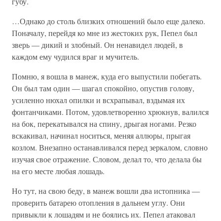
губу.
…Однако до столь близких отношений было еще далеко.
Поначалу, перейдя ко мне из жестоких рук, Пепел был
зверь — дикий и злобный. Он ненавидел людей, в
каждом ему чудился враг и мучитель.
Помню, я вошла в манеж, куда его выпустили побегать.
Он был там один — шагал спокойно, опустив голову,
усиленно нюхал опилки и всхрапывал, вздымая их
фонтанчиками. Потом, удовлетворенно хрюкнув, валился
на бок, перекатывался на спину, дрыгая ногами. Резко
вскакивал, начинал носиться, меняя аллюры, прыгая
козлом. Внезапно останавливался перед зеркалом, словно
изучая свое отражение. Словом, делал то, что делала бы
на его месте любая лошадь.
Но тут, на свою беду, в манеж вошли два истопника —
проверить батарею отопления в дальнем углу. Они
привыкли к лошадям и не боялись их. Пепел атаковал