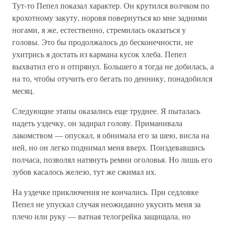
Тут-то Пепел показал характер. Он крутился волчком по
крохотному закуту, норовя повернуться ко мне задними
ногами, я же, естественно, стремилась оказаться у
головы. Это бы продолжалось до бесконечности, не
ухитрись я достать из кармана кусок хлеба. Пепел
выхватил его и отпрянул. Большего я тогда не добилась, а
на то, чтобы отучить его бегать по деннику, понадобился
месяц.
Следующие этапы оказались еще труднее. Я пыталась
надеть уздечку, он задирал голову. Приманивала
лакомством — опускал, я обнимала его за шею, висла на
ней, но он легко поднимал меня вверх. Поиздевавшись
полчаса, позволял натянуть ремни оголовья. Но лишь его
зубов касалось железо, тут же сжимал их.
На уздечке приключения не кончались. При седловке
Пепел не упускал случая неожиданно укусить меня за
плечо или руку — ватная телогрейка защищала, но