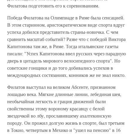
Филатова подготовить его к соревнованиям.
Победа Филатова на Олимпиаде в Риме была сенсацией.
В этом старинном, аристократическом виде спорта вдруг
успеха добился представитель страны-новичка. С чем
сравнить масштаб событий? Разве что с победой Виктора
Капитонова там же, в Риме. Тогда итальянские газеты
писали: "Успех Капитонова ввел русских через парадную
дверь в цитадель мирового велосипедного спорта". Но
советские гонщики и до того добивались успехов в
международных состязаниях, конников же не знал никто.
Филатов выступал на великом Абсенте, признанном
лошадью века. Мягкие длинные линии, лебединая шея,
необычайная легкость и грация движений были
свойственны этому вороному красавцу с белой
звездочкой во лбу, прославившему ахалтекинскую
породу. Он прожил долгую жизнь в спорте, был третьим
в Токио, четвертым в Мехико и "ушел на пенсию" в 16