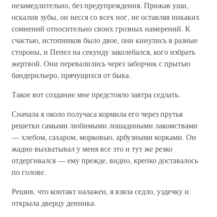
незамедлительно, без предупреждения. Прижав уши,
оскалив зубы, он несся со всех ног, не оставляя никаких
сомнений относительно своих грозных намерений. К
счастью, истопников было двое, они кинулись в разные
стороны, и Пепел на секунду заколебался, кого избрать
жертвой. Они перевалились через заборчик с прытью
бандерильеро, прячущихся от быка.
Такое вот создание мне предстояло завтра седлать.
Сначала я около получаса кормила его через прутья
решетки самыми любимыми лошадиными лакомствами
— хлебом, сахаром, морковью, арбузными корками. Он
жадно выхватывал у меня все это и тут же резко
отдергивался — ему прежде, видно, крепко доставалось
по голове.
Решив, что контакт налажен, я взяла седло, уздечку и
открыла дверцу денника.