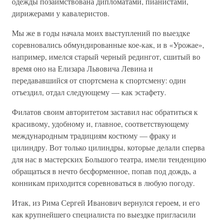
одежды позаимствована дипломатами, пианистами,
дирижерами у кавалеристов.
Мы же в годы начала моих выступлений по выездке
соревновались обмундированные кое-как, и в «Урожае»,
например, имелся старый черный редингот, сшитый во
время оно на Елизара Львовича Левина и
передававшийся от спортсмена к спортсмену: один
отъездил, отдал следующему — как эстафету.
Филатов своим авторитетом заставил нас обратиться к
красивому, удобному и, главное, соответствующему
международным традициям костюму — фраку и
цилиндру. Вот только цилиндры, которые делали сперва
для нас в мастерских Большого театра, имели тенденцию
обращаться в нечто бесформенное, попав под дождь, а
конникам приходится соревноваться в любую погоду.
Итак, из Рима Сергей Иванович вернулся героем, и его
как крупнейшего специалиста по выездке пригласили