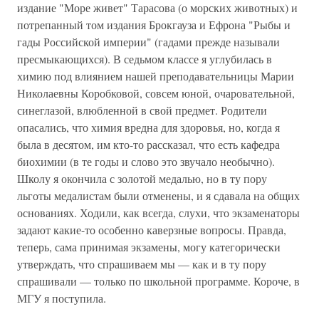
издание "Море живет" Тарасова (о морских животных) и
потрепанный том издания Брокгауза и Ефрона "Рыбы и
гады Российской империи" (гадами прежде называли
пресмыкающихся). В седьмом классе я углубилась в
химию под влиянием нашей преподавательницы Марии
Николаевны Коробковой, совсем юной, очаровательной,
синеглазой, влюбленной в свой предмет. Родители
опасались, что химия вредна для здоровья, но, когда я
была в десятом, им кто-то рассказал, что есть кафедра
биохимии (в те годы и слово это звучало необычно).
Школу я окончила с золотой медалью, но в ту пору
льготы медалистам были отменены, и я сдавала на общих
основаниях. Ходили, как всегда, слухи, что экзаменаторы
задают какие-то особенно каверзные вопросы. Правда,
теперь, сама принимая экзамены, могу категорически
утверждать, что спрашиваем мы — как и в ту пору
спрашивали — только по школьной программе. Короче, в
МГУ я поступила.