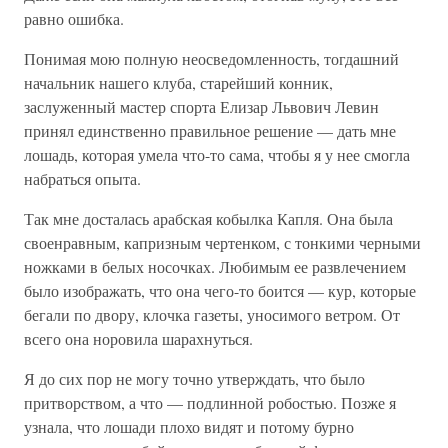
равно ошибка.
Понимая мою полную неосведомленность, тогдашний
начальник нашего клуба, старейший конник,
заслуженный мастер спорта Елизар Львович Левин
принял единственно правильное решение — дать мне
лошадь, которая умела что-то сама, чтобы я у нее смогла
набраться опыта.
Так мне досталась арабская кобылка Капля. Она была
своенравным, капризным чертенком, с тонкими черными
ножками в белых носочках. Любимым ее развлечением
было изображать, что она чего-то боится — кур, которые
бегали по двору, клочка газеты, уносимого ветром. От
всего она норовила шарахнуться.
Я до сих пор не могу точно утверждать, что было
притворством, а что — подлинной робостью. Позже я
узнала, что лошади плохо видят и потому бурно