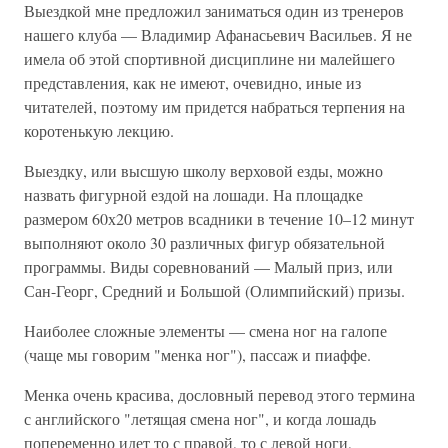
Выездкой мне предложил заниматься один из тренеров
нашего клуба — Владимир Афанасьевич Васильев. Я не
имела об этой спортивной дисциплине ни малейшего
представления, как не имеют, очевидно, иные из
читателей, поэтому им придется набраться терпения на
коротенькую лекцию.
Выездку, или высшую школу верховой езды, можно
назвать фигурной ездой на лошади. На площадке
размером 60х20 метров всадники в течение 10–12 минут
выполняют около 30 различных фигур обязательной
программы. Виды соревнований — Малый приз, или
Сан-Георг, Средний и Большой (Олимпийский) призы.
Наиболее сложные элементы — смена ног на галопе
(чаще мы говорим "менка ног"), пассаж и пиаффе.
Менка очень красива, дословный перевод этого термина
с английского "летящая смена ног", и когда лошадь
попеременно идет то с правой, то с левой ноги,