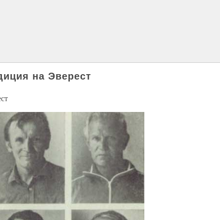
диция на Эверест
ест