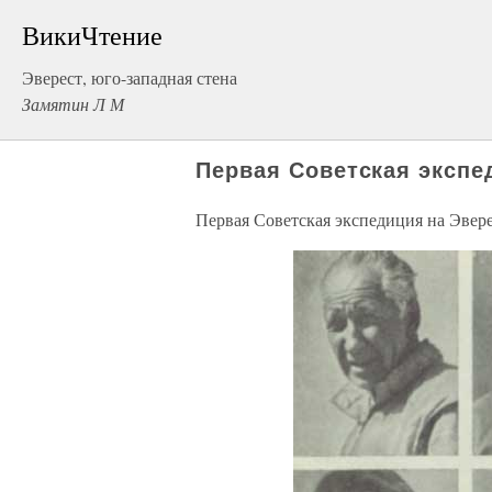
ВикиЧтение
Эверест, юго-западная стена
Замятин Л М
Первая Советская экспе
Первая Советская экспедиция на Эвер