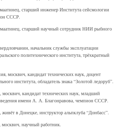
алмаатинец, старший инженер Института сейсмологии
ион СССР.
алмаатинец, старший научный сотрудник НИИ рыбного
свердловчанин, начальник службы эксплуатации
альского политехнического института, трёхкратный
я, москвич, кандидат технических наук, доцент
ного института, обладатель знака “Золотой ледоруб”.
, москвич, кандидат технических наук, младший
ведения имени А. А. Благонравова, чемпион СССР.
 живёт в Донецке, инструктор альпклуба “Донбасс”.
, москвич, научный работник.