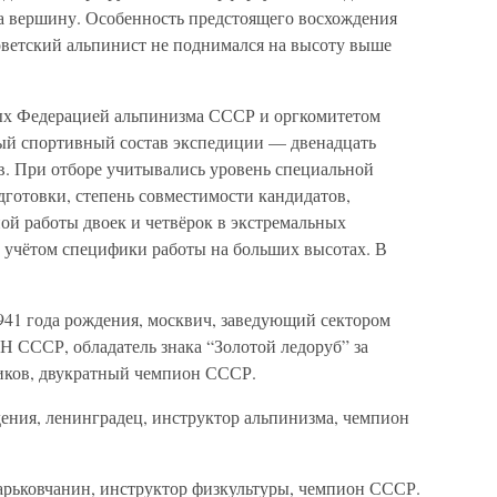
а вершину. Особенность предстоящего восхождения
 советский альпинист не поднимался на высоту выше
ых Федерацией альпинизма СССР и оргкомитетом
ый спортивный состав экспедиции — двенадцать
в. При отборе учитывались уровень специальной
дготовки, степень совместимости кандидатов,
й работы двоек и четвёрок в экстремальных
 с учётом специфики работы на больших высотах. В
41 года рождения, москвич, заведующий сектором
 СССР, обладатель знака “Золотой ледоруб” за
иков, двукратный чемпион СССР.
ения, ленинградец, инструктор альпинизма, чемпион
харьковчанин, инструктор физкультуры, чемпион СССР.