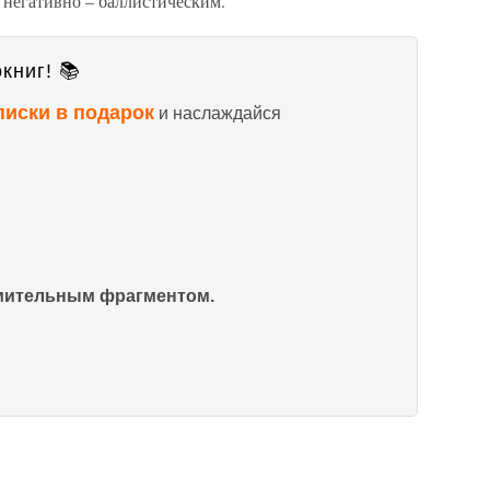
 негативно – баллистическим.
книг! 📚
писки в подарок
и наслаждайся
омительным фрагментом.