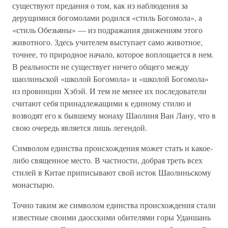
существуют предания о том, как из наблюдения за
дерущимися богомолами родился «стиль Богомола», а
«стиль Обезьяны» — из подражания движениям этого
животного. Здесь учителем выступает само животное,
точнее, то природное начало, которое воплощается в нем.
В реальности не существует ничего общего между
шаолиньской «школой Богомола» и «школой Богомола»
из провинции Хэбэй. И тем не менее их последователи
считают себя принадлежащими к единому стилю и
возводят его к бывшему монаху Шаолиня Ван Лану, что в
свою очередь является лишь легендой.
Символом единства происхождения может стать и какое-
либо священное место. В частности, добрая треть всех
стилей в Китае приписывают свой исток Шаолиньскому
монастырю.
Точно таким же символом единства происхождения стали
известные своими даосскими обителями горы Уданшань