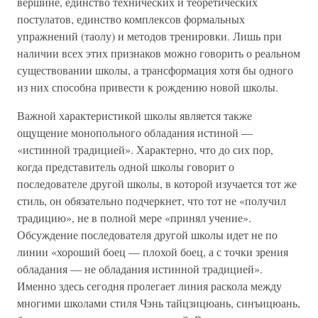
вершине, единство технических и теоретических
постулатов, единство комплексов формальных
упражнений (таолу) и методов тренировки. Лишь при
наличии всех этих признаков можно говорить о реальном
существовании школы, а трансформация хотя бы одного
из них способна привести к рождению новой школы.
Важной характеристикой школы является также
ощущение монопольного обладания истиной —
«истинной традицией». Характерно, что до сих пор,
когда представитель одной школы говорит о
последователе другой школы, в которой изучается тот же
стиль, он обязательно подчеркнет, что тот не «получил
традицию», не в полной мере «принял учение».
Обсуждение последователя другой школы идет не по
линии «хороший боец — плохой боец, а с точки зрения
обладания — не обладания истинной традицией».
Именно здесь сегодня пролегает линия раскола между
многими школами стиля Чэнь тайцзицюань, синъицюань,