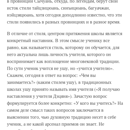
в провинции Сычуань, откуда, по легендам, берут свой
исток стили тайцзицюань, синъицюань, багуачжан,
нэйцзяцюань, хотя сегодня доподлинно известно, что эти
стили появились в разных провинциях и в разное время.
В отличие от стиля, центром притяжения школы является
конкретный наставник. В этом смысле ученику все
равно, как называется стиль, которому он обучается, для
него актуальна лишь личность учителя, которого он
воспринимает как воплощение многовековой традиции.
По сути ученик учится не ушу, но «учится учителю».
Скажем, сегодня в ответ на вопрос: «Чем вы
занимаетесь?» (каким стилем ушу), в традиционных
школах ушу принято называть имя учителя («Я получаю
наставления у учителя Дэцяня»). Зачастую вопрос
формулируется более конкретно: «У кого вы учитесь?» На
самом деле смысл таких вопросов заключается в
выяснении того, чью духовную традицию несет в себе
ученик, а не какой арсенал приемов он знает. Не