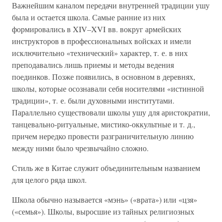
Важнейшим каналом передачи внутренней традиции ушу
была и остается школа. Самые ранние из них
формировались в XIV–XVI вв. вокруг армейских
инструкторов в профессиональных войсках и имели
исключительно «технический» характер, т. е. в них
преподавались лишь приемы и методы ведения
поединков. Позже появились, в основном в деревнях,
школы, которые осознавали себя носителями «истинной
традиции», т. е. были духовными институтами.
Параллельно существовали школы ушу для аристократии,
танцевально-ритуальные, мистико-оккультные и т. д.,
причем нередко провести разграничительную линию
между ними было чрезвычайно сложно.
Стиль же в Китае служит объединительным названием
для целого ряда школ.
Школа обычно называется «мэнь» («врата») или «цзя»
(«семья»). Школы, выросшие из тайных религиозных