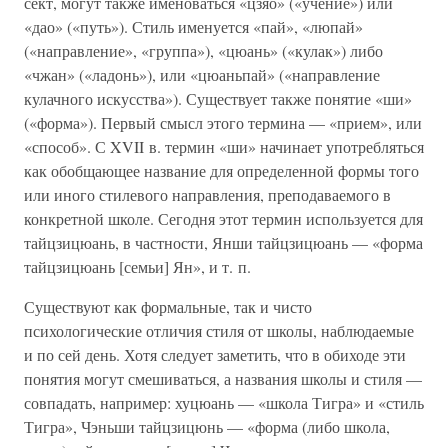
сект, могут также именоваться «цзяо» («учение») или
«дао» («путь»). Стиль именуется «пай», «люпай»
(«направление», «группа»), «цюань» («кулак») либо
«чжан» («ладонь»), или «цюаньпай» («направление
кулачного искусства»). Существует также понятие «ши»
(«форма»). Первый смысл этого термина — «прием», или
«способ». С XVII в. термин «ши» начинает употребляться
как обобщающее название для определенной формы того
или иного стилевого направления, преподаваемого в
конкретной школе. Сегодня этот термин используется для
тайцзицюань, в частности, Янши тайцзицюань — «форма
тайцзицюань [семьи] Ян», и т. п.
Существуют как формальные, так и чисто
психологические отличия стиля от школы, наблюдаемые
и по сей день. Хотя следует заметить, что в обиходе эти
понятия могут смешиваться, а названия школы и стиля —
совпадать, например: хуцюань — «школа Тигра» и «стиль
Тигра», Чэньши тайцзицюнь — «форма (либо школа,