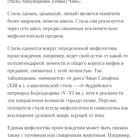
стиль) тайцзицюань [семьи] Чэнь».
Стиль (цюань, цюаньпай, люпай) является понятием
более широким, нежели школа. Стиль сам реализуется
через сеть школ, нередко связанных исключительно
мифологическим предком.
Стиль единится вокруг определенной мифологемы
происхождения, например, ведет свой исток от какой-то
полулегендарной личности и общего корпуса мифов и
преданий, связанных с этой личностью. Так,
тайцзицюань «начинается» от даоса Чжан Саньфэна
(XIII в.), а шаолиньский стиль — от буддийского
патриарха Бодхидхармы (V–VI вв.), хотя в реальности
эти направления возникли гораздо позже. Персона
основателя стиля всегда мифологична и символична как
воплощение духовной мощи, идущей от века.
Единая мифологема происхождения может быть связана
также с тотемным или священным животным. Например,