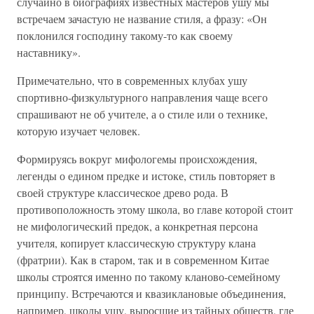
случайно в биографиях известных мастеров ушу мы
встречаем зачастую не название стиля, а фразу: «Он
поклонился господину такому-то как своему
наставнику».
Примечательно, что в современных клубах ушу
спортивно-физкультурного направления чаще всего
спрашивают не об учителе, а о стиле или о технике,
которую изучает человек.
Формируясь вокруг мифологемы происхождения,
легенды о едином предке и истоке, стиль повторяет в
своей структуре классическое древо рода. В
противоположность этому школа, во главе которой стоит
не мифологический предок, а конкретная персона
учителя, копирует классическую структуру клана
(фратрии). Как в старом, так и в современном Китае
школы строятся именно по такому кланово-семейному
принципу. Встречаются и квазиклановые объединения,
например, школы ушу, выросшие из тайных обществ, где